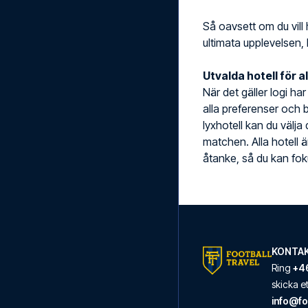
Så oavsett om du vill 
ultimata upplevelsen, 
Utvalda hotell för a
När det gäller logi ha
alla preferenser och b
lyxhotell kan du välja
matchen. Alla hotell 
åtanke, så du kan foku
KONTAK
Ring
+46
skicka 
info@fo