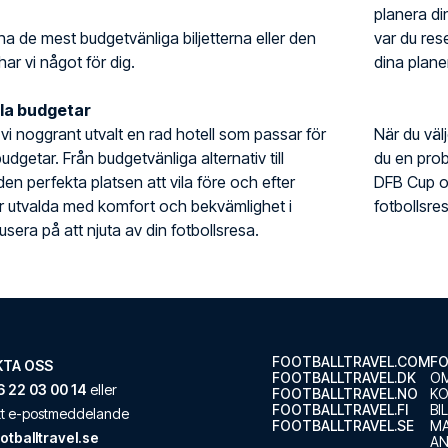
planera din
ha de mest budgetvänliga biljetterna eller den
var du rese
har vi något för dig.
dina planer
lla budgetar
r vi noggrant utvalt en rad hotell som passar för
När du väl
udgetar. Från budgetvänliga alternativ till
du en prob
 den perfekta platsen att vila före och efter
DFB Cup o
är utvalda med komfort och bekvämlighet i
fotbollsre
sera på att njuta av din fotbollsresa.
FOOTBALLTRAVEL.COM
FO
TA OSS
FOOTBALLTRAVEL.DK
OM
 22 03 00 14
eller
FOOTBALLTRAVEL.NO
K
FOOTBALLTRAVEL.FI
BI
ett e-postmeddelande
FOOTBALLTRAVEL.SE
M
otballtravel.se
AN