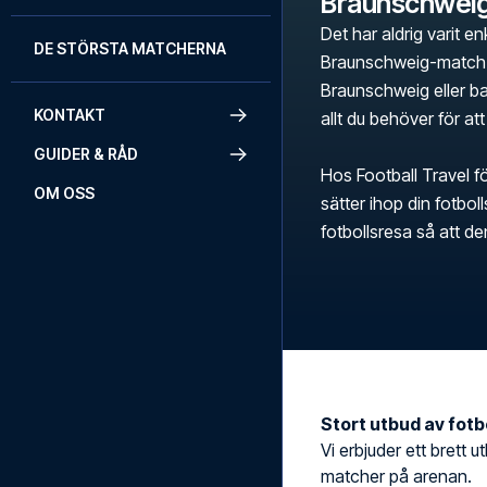
Braunschwei
Det har aldrig varit en
DE STÖRSTA MATCHERNA
Braunschweig-match. 
Braunschweig eller bar
KONTAKT
allt du behöver för att
GUIDER & RÅD
Hos Football Travel fö
OM OSS
sätter ihop din fotbo
fotbollsresa så att d
Stort utbud av fotbo
Vi erbjuder ett brett u
matcher på arenan.