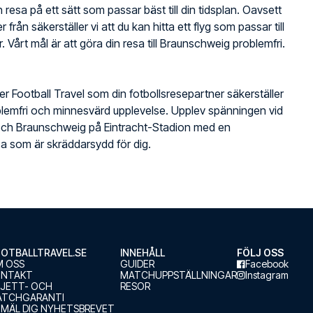
 resa på ett sätt som passar bäst till din tidsplan. Oavsett
r från säkerställer vi att du kan hitta ett flyg som passar till
. Vårt mål är att göra din resa till Braunschweig problemfri.
jer Football Travel som din fotbollsresepartner säkerställer
lemfri och minnesvärd upplevelse. Upplev spänningen vid
ch Braunschweig på Eintracht-Stadion med en
sa som är skräddarsydd för dig.
OTBALLTRAVEL.SE
INNEHÅLL
FÖLJ OSS
 OSS
GUIDER
Facebook
ONTAKT
MATCHUPPSTÄLLNINGAR
Instagram
LJETT- OCH
RESOR
ATCHGARANTI
MÄL DIG NYHETSBREVET