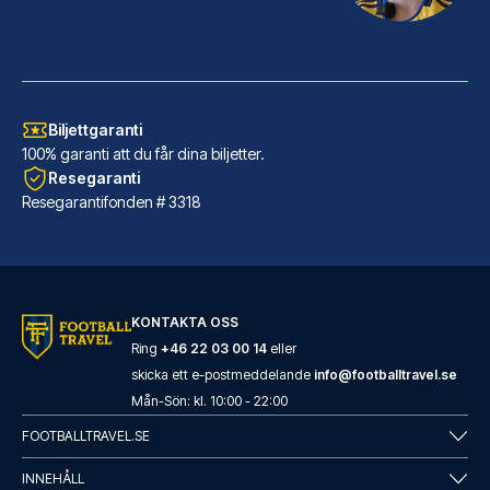
Biljettgaranti
100% garanti att du får dina biljetter.
Resegaranti
Resegarantifonden # 3318
Eurostars Torre Sevilla
KONTAKTA OSS
Eurostars Torre Sevilla ligger...
Ring
+46 22 03 00 14
eller
skicka ett e-postmeddelande
info@footballtravel.se
LÄS MER OM HOTELLET
Mån
-
Sön
: kl.
10:00
-
22:00
FOOTBALLTRAVEL.SE
INNEHÅLL