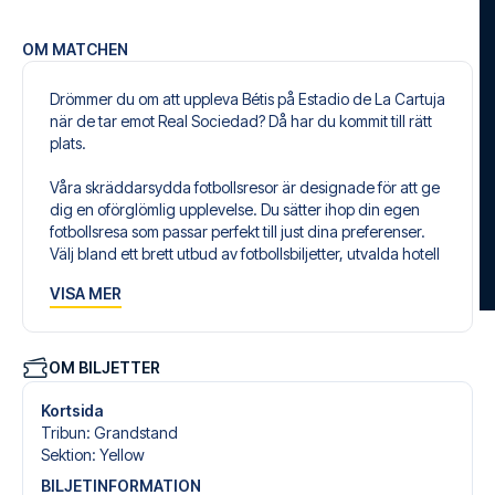
OM MATCHEN
Drömmer du om att uppleva Bétis på Estadio de La Cartuja
när de tar emot Real Sociedad? Då har du kommit till rätt
plats.
Våra skräddarsydda fotbollsresor är designade för att ge
dig en oförglömlig upplevelse. Du sätter ihop din egen
fotbollsresa som passar perfekt till just dina preferenser.
Välj bland ett brett utbud av fotbollsbiljetter, utvalda hotell
för alla smaker och budgetar och flexibla flygavgångar
VISA MER
som passar dig bäst.
Säker bokning och personlig service
Din säkerhet och upplevelse är vår högsta prioritet. Vi
OM BILJETTER
säkerställer en problemfri bokningsprocess i samband
med din fotbollspaket och står redo med personlig
Kortsida
service både före och under resan. Vi är tillgängliga på
Tribun
:
Grandstand
+46 22 03 00 14 eller
här
, om du behöver hjälp med att
Sektion
:
Yellow
boka resan.
BILJETINFORMATION