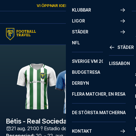
Skip to content
VI ÖPPNAR IGEN
MÅNDAG
KL.
10:00
KLUBBAR
LIGOR
STÄDER
NFL
STÄDER
SVERIGE VM 2026
LISSABON
BUDGETRESA
DERBYN
FLERA MATCHER, EN RESA
DE STÖRSTA MATCHERNA
Bétis - Real Sociedad
21 aug. 21:00
Estadio de La Cartuja
,
Sevilla
KONTAKT
Reseperiod
:
20. - 22. aug. 2026