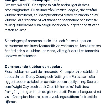
Det som skiljer EFL Championship från andra ligor är dess
oförutsägbarhet. Till skillnad från Premier League, där ett fåtal
klubbar dominerar, är Championship fylld med en blandning av
klubbar i alla storlekar, vilket skapar en spännande och intensiv
tävling. Klubbarnas olika bakgrunder och budgetar gör att varje
match är viktig.
Stämningen på arenorna är elektrisk och fansen skapar en
passionerad och intensiv atmosfär vid varje match. Konkurrensen
är hård och alla klubbar kan vinna, vilket gör det till en fantastisk
upplevelse för fansen.
Dominerande klubbar och spelare
Flera klubbar har varit dominerande i Championship, däribland
Leeds United, Derby County och Nottingham Forest, som ofta
ligger i toppen av tabellen och kämpar om uppflyttning. Spelare
som Dwight Gayle och Jack Grealish har också haft stora
framgångar i ligan innan de gick vidare till Premier League, vilket
visar Championship:s roll som utvecklingsplattform för framtida
stjärnor.