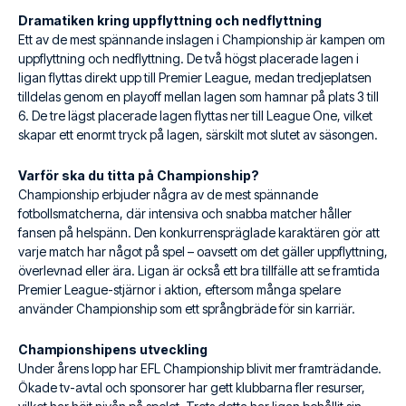
Dramatiken kring uppflyttning och nedflyttning
Ett av de mest spännande inslagen i Championship är kampen om
uppflyttning och nedflyttning. De två högst placerade lagen i
ligan flyttas direkt upp till Premier League, medan tredjeplatsen
tilldelas genom en playoff mellan lagen som hamnar på plats 3 till
6. De tre lägst placerade lagen flyttas ner till League One, vilket
skapar ett enormt tryck på lagen, särskilt mot slutet av säsongen.
Varför ska du titta på Championship?
Championship erbjuder några av de mest spännande
fotbollsmatcherna, där intensiva och snabba matcher håller
fansen på helspänn. Den konkurrenspräglade karaktären gör att
varje match har något på spel – oavsett om det gäller uppflyttning,
överlevnad eller ära. Ligan är också ett bra tillfälle att se framtida
Premier League-stjärnor i aktion, eftersom många spelare
använder Championship som ett språngbräde för sin karriär.
Championshipens utveckling
Under årens lopp har EFL Championship blivit mer framträdande.
Ökade tv-avtal och sponsorer har gett klubbarna fler resurser,