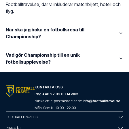
Footballtravel.se, där vi inkluderar matchbiljett, hotell och
flyg.
När ska jag boka en fotbollsresa till
Championship?
Vad gör Championship till en unik
fotbollsupplevelse?
KONTAKTA OSS
Ring
+46 22 03 00 14
eller
skicka ett e-postmeddelande
info@footballtravel.se
Mån
-
Sön
: kl.
10:00
-
22:00
FOOTBALLTRAVEL.SE
INNEHÅLL