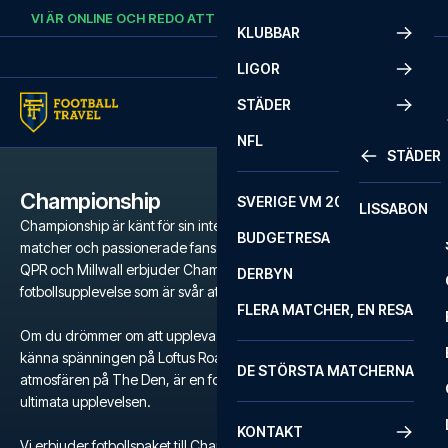
Skip to content
VI ÄR ONLINE OCH REDO ATT HJÄLPA DIG.
RING
+46 22 03 00 14
KLUBBAR
LIGOR
STÄDER
NFL
STÄDER
Championship
SVERIGE VM 2026
LISSABON
Championship är känt för sin intensiva atmosfär, oförutsägbara
BUDGETRESA
matcher och passionerade fans. Med legendariska klubbar som
QPR och Millwall erbjuder Championship en autentisk engelsk
DERBYN
fotbollsupplevelse som är svår att matcha.
FLERA MATCHER, EN RESA
Om du drömmer om att uppleva den råa energin på Elland Road,
känna spänningen på Loftus Road eller fördjupa dig i den unika
DE STÖRSTA MATCHERNA
atmosfären på The Den, är en fotbollspaket till Championship den
ultimata upplevelsen.
KONTAKT
Vi erbjuder fotbollspaket till Championship med biljetter, utvalda