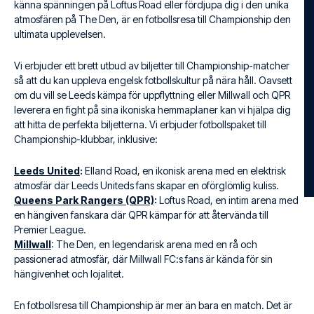
känna spänningen på Loftus Road eller fördjupa dig i den unika
atmosfären på The Den, är en fotbollsresa till Championship den
ultimata upplevelsen.
Vi erbjuder ett brett utbud av biljetter till Championship-matcher
så att du kan uppleva engelsk fotbollskultur på nära håll. Oavsett
om du vill se Leeds kämpa för uppflyttning eller Millwall och QPR
leverera en fight på sina ikoniska hemmaplaner kan vi hjälpa dig
att hitta de perfekta biljetterna. Vi erbjuder fotbollspaket till
Championship-klubbar, inklusive:
Leeds United
:
Elland Road, en ikonisk arena med en elektrisk
atmosfär där Leeds Uniteds fans skapar en oförglömlig kuliss.
Queens Park Rangers (QPR)
:
Loftus Road, en intim arena med
en hängiven fanskara där QPR kämpar för att återvända till
Premier League.
Millwall
: The Den, en legendarisk arena med en rå och
passionerad atmosfär, där Millwall FC:s fans är kända för sin
hängivenhet och lojalitet.
En fotbollsresa till Championship är mer än bara en match. Det är