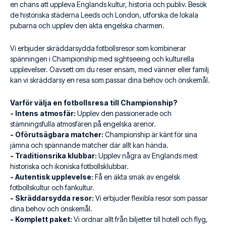
en chans att uppleva Englands kultur, historia och publiv. Besök
de historiska städerna Leeds och London, utforska de lokala
pubarna och upplev den äkta engelska charmen.
Vi erbjuder skräddarsydda fotbollsresor som kombinerar
spänningen i Championship med sightseeing och kulturella
upplevelser. Oavsett om du reser ensam, med vänner eller familj
kan vi skräddarsy en resa som passar dina behov och önskemål.
Varför välja en fotbollsresa till Championship?
-
Intens atmosfär:
Upplev den passionerade och
stämningsfulla atmosfären på engelska arenor.
-
Oförutsägbara matcher:
Championship är känt för sina
jämna och spännande matcher där allt kan hända.
- Traditionsrika klubbar:
Upplev några av Englands mest
historiska och ikoniska fotbollsklubbar.
-
Autentisk upplevelse:
Få en äkta smak av engelsk
fotbollskultur och fankultur.
-
Skräddarsydda resor:
Vi erbjuder flexibla resor som passar
dina behov och önskemål.
-
Komplett paket:
Vi ordnar allt från biljetter till hotell och flyg,