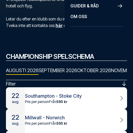
hotell och flyg.
GUIDER & RÅD
OM OSS
Letar du efter en klubb som du inte hittar?
Tveka inte att kontakta oss
här
eller på
+46 22 03 00 14
.
CHAMPIONSHIP SPELSCHEMA
AUGUSTI 2026
SEPTEMBER 2026
OKTOBER 2026
NOVEMBE
Filter
22
Southampton - Stoke City
Pris per person
Från
595 kr
aug.
22
Millwall - Norwich
Pris per person
Från
595 kr
aug.