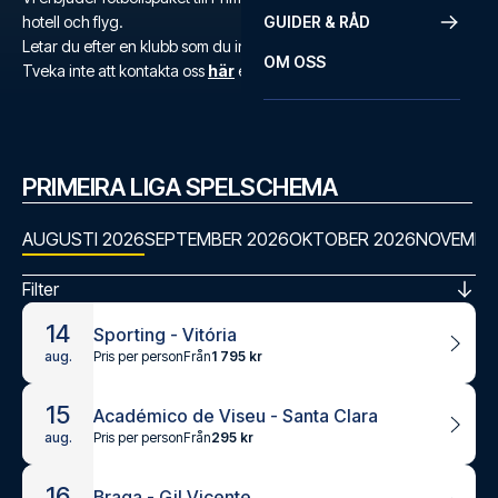
hotell och flyg.
GUIDER & RÅD
Letar du efter en klubb som du inte hittar?
OM OSS
Tveka inte att kontakta oss
här
eller på
+46 22 03 00 14
.
PRIMEIRA LIGA SPELSCHEMA
AUGUSTI 2026
SEPTEMBER 2026
OKTOBER 2026
NOVEMBE
Filter
14
Sporting - Vitória
Pris per person
Från
1 795 kr
aug.
15
Académico de Viseu - Santa Clara
Pris per person
Från
295 kr
aug.
16
Braga - Gil Vicente