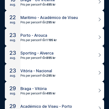
Pris per person
Från
495 kr
aug.
22
Maritimo - Académico de Viseu
Pris per person
Från
295 kr
aug.
23
Porto - Arouca
Pris per person
Från
1 195 kr
aug.
23
Sporting - Alverca
Pris per person
Från
895 kr
aug.
23
Vitória - Nacional
Pris per person
Från
295 kr
aug.
29
Braga - Vitória
Pris per person
Från
495 kr
aug.
29
Académico de Viseu - Porto