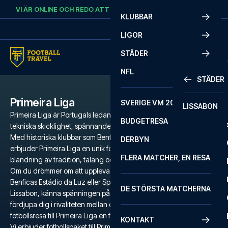
Skip to content
VI ÄR ONLINE OCH REDO ATT HJÄLPA DIG.
RING
+46 22 03 00 14
KLUBBAR
LIGOR
STÄDER
NFL
STÄDER
Primeira Liga
SVERIGE VM 2026
LISSABON
Primeira Liga är Portugals ledande fotbollsliga, känd för sin
BUDGETRESA
tekniska skicklighet, spännande matcher och passionerade fans.
Med historiska klubbar som Benfica, Porto, Sporting CP och Braga
DERBYN
erbjuder Primeira Liga en unik fotbollsupplevelse med en
FLERA MATCHER, EN RESA
blandning av tradition, talang och intensitet.
Om du drömmer om att uppleva den elektriska atmosfären på
Benficas Estádio da Luz eller Sportings Estádio José Alvalade i
DE STÖRSTA MATCHERNA
Lissabon, känna spänningen på Estádio do Dragão i Porto eller
fördjupa dig i rivaliteten mellan de stora klubbarna, är en
fotbollsresa till Primeira Liga en fantastisk upplevelse.
KONTAKT
Vi erbjuder fotbollspaket till Primeira Liga med biljetter, utvalda