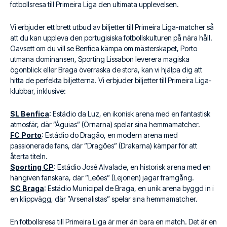
fotbollsresa till Primeira Liga den ultimata upplevelsen.
Vi erbjuder ett brett utbud av biljetter till Primeira Liga-matcher så
att du kan uppleva den portugisiska fotbollskulturen på nära håll.
Oavsett om du vill se Benfica kämpa om mästerskapet, Porto
utmana dominansen, Sporting Lissabon leverera magiska
ögonblick eller Braga överraska de stora, kan vi hjälpa dig att
hitta de perfekta biljetterna. Vi erbjuder biljetter till Primeira Liga-
klubbar, inklusive:
SL Benfica
: Estádio da Luz, en ikonisk arena med en fantastisk
atmosfär, där ”Águias” (Örnarna) spelar sina hemmamatcher.
FC Porto
: Estádio do Dragão, en modern arena med
passionerade fans, där ”Dragões” (Drakarna) kämpar för att
återta titeln.
Sporting CP
: Estádio José Alvalade, en historisk arena med en
hängiven fanskara, där ”Leões” (Lejonen) jagar framgång.
SC Braga
: Estádio Municipal de Braga, en unik arena byggd in i
en klippvägg, där ”Arsenalistas” spelar sina hemmamatcher.
En fotbollsresa till Primeira Liga är mer än bara en match. Det är en