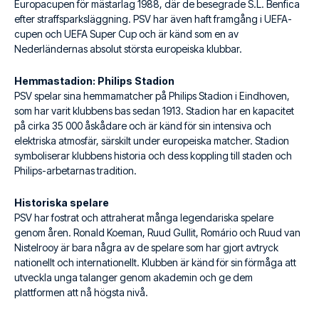
Europacupen för mästarlag 1988, där de besegrade S.L. Benfica
efter straffsparksläggning. PSV har även haft framgång i UEFA-
cupen och UEFA Super Cup och är känd som en av
Nederländernas absolut största europeiska klubbar.
Hemmastadion: Philips Stadion
PSV spelar sina hemmamatcher på Philips Stadion i Eindhoven,
som har varit klubbens bas sedan 1913. Stadion har en kapacitet
på cirka 35 000 åskådare och är känd för sin intensiva och
elektriska atmosfär, särskilt under europeiska matcher. Stadion
symboliserar klubbens historia och dess koppling till staden och
Philips-arbetarnas tradition.
Historiska spelare
PSV har fostrat och attraherat många legendariska spelare
genom åren. Ronald Koeman, Ruud Gullit, Romário och Ruud van
Nistelrooy är bara några av de spelare som har gjort avtryck
nationellt och internationellt. Klubben är känd för sin förmåga att
utveckla unga talanger genom akademin och ge dem
plattformen att nå högsta nivå.