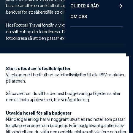
bara letar efter en unik fotbollsupplevelse, erbjuder vi allt du
GUIDER & RÅD
behöver för att säkerställa att din fotbollsresa blir minnesvärd.
OM OSS
Hos Football Travel förstår vi vikten av flexibilitet och komfort när
du sätter ihop din fotbollsresa. Därför kan du skräddarsy din egen
fotbollsresa så att den passar exakt till dina behov och önskemål.
Stort utbud av fotbollsbiljetter
Vi erbjuder ett brett utbud av fotbollsbiljetter till alla PSVs matcher
på arenan.
Så oavsett om du vill ha de mest budgetvänliga biljetterna eller
den ultimata upplevelsen, har vi något för dig.
Utvalda hotell för alla budgetar
När det gäller logi har vi noggrant utvalt en rad hotell som passar
för alla preferenser och budgetar. Från budgetvänliga alternativ
till lyxhotell kan du välja den perfekta platsen att vila före och efter