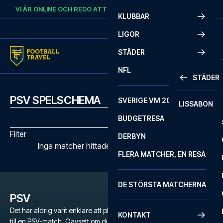
Skip to content
VI ÄR ONLINE OCH REDO ATT HJÄLPA DIG.
RING
+46 22 03 00 14
KLUBBAR
LIGOR
STÄDER
NFL
STÄDER
PSV SPELSCHEMA
SVERIGE VM 2026
LISSABON
BUDGETRESA
Filter
DERBYN
Inga matcher hittades med de valda filtren
FLERA MATCHER, EN RESA
DE STÖRSTA MATCHERNA
PSV
Det har aldrig varit enklare att planera en oförglömlig fotbollsresa
KONTAKT
till en PSV-match. Oavsett om du är en dedikerad fan av PSV eller