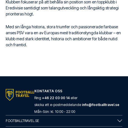
Klubben fokuserar på att behålla sin position som en toppklubb i
Eredivisie samtidigt som talangutveckling och långsiktig strategi
prioriteras högt.
Med sin långa historia, stora triumfer och passionerade fanbase
anses PSV vara en av Europas mest traditionstyngda klubbar – en
klubb med stark identitet, historia och ambitioner för både nutid
och framtid.
KONTAKTA OSS
Ring
+46 22 03 00 14
eller
skicka ett e-postmeddelande
info@footballtravel.se
Mån
-
Sön
: kl.
10:00
-
22:00
FOOTBALLTRAVEL.SE