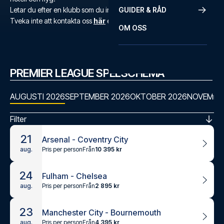
Letar du efter en klubb som du inte hittar?
GUIDER & RÅD
Tveka inte att kontakta oss
här
eller på
+46 22 03 00 14
.
OM OSS
PREMIER LEAGUE SPELSCHEMA
AUGUSTI 2026
SEPTEMBER 2026
OKTOBER 2026
NOVEMBE
Filter
21
Arsenal - Coventry City
Pris per person
Från
10 395 kr
aug.
24
Fulham - Chelsea
Pris per person
Från
2 895 kr
aug.
23
Manchester City - Bournemouth
Pris per person
Från
4 395 kr
aug.