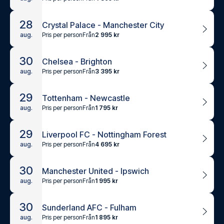
28
Crystal Palace - Manchester City
Pris per person
Från
2 995 kr
aug.
30
Chelsea - Brighton
Pris per person
Från
3 395 kr
aug.
29
Tottenham - Newcastle
Pris per person
Från
1 795 kr
aug.
29
Liverpool FC - Nottingham Forest
Pris per person
Från
4 695 kr
aug.
30
Manchester United - Ipswich
Pris per person
Från
1 995 kr
aug.
30
Sunderland AFC - Fulham
Pris per person
Från
1 895 kr
aug.