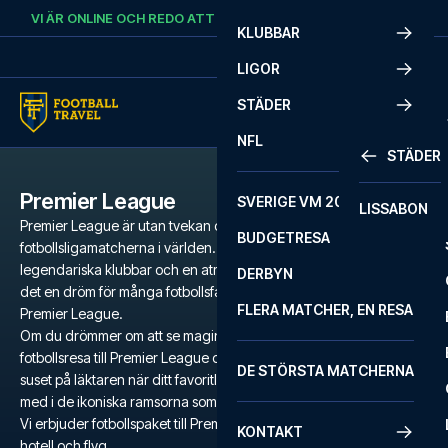
Skip to content
VI ÄR ONLINE OCH REDO ATT HJÄLPA DIG.
RING
+46 22 03 00 14
KLUBBAR
LIGOR
STÄDER
NFL
STÄDER
Premier League
SVERIGE VM 2026
LISSABON
Premier League är utan tvekan de mest populära och intensiva
BUDGETRESA
fotbollsligamatcherna i världen. Med en mängd världsstjärnor,
legendariska klubbar och en atmosfär som är svår att matcha är
DERBYN
det en dröm för många fotbollsfans att få tag på biljetter till
FLERA MATCHER, EN RESA
Premier League.
Om du drömmer om att se magin utspela sig på gräsmattan är en
fotbollsresa till Premier League den ultimata upplevelsen. Känn
DE STÖRSTA MATCHERNA
suset på läktaren när ditt favoritlag kämpar för segern och sjung
med i de ikoniska ramsorna som ekar genom stadion.
Vi erbjuder fotbollspaket till Premier League med biljetter, utvalda
KONTAKT
hotell och flyg.