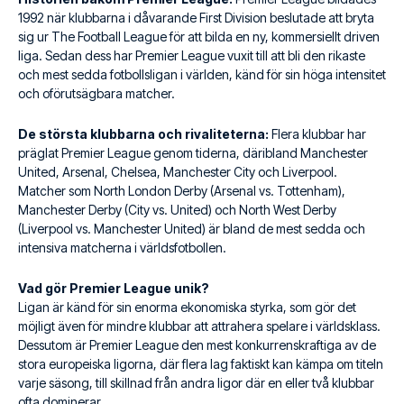
1992 när klubbarna i dåvarande First Division beslutade att bryta
sig ur The Football League för att bilda en ny, kommersiellt driven
liga. Sedan dess har Premier League vuxit till att bli den rikaste
och mest sedda fotbollsligan i världen, känd för sin höga intensitet
och oförutsägbara matcher.
De största klubbarna och rivaliteterna:
Flera klubbar har
präglat Premier League genom tiderna, däribland Manchester
United, Arsenal, Chelsea, Manchester City och Liverpool.
Matcher som North London Derby (Arsenal vs. Tottenham),
Manchester Derby (City vs. United) och North West Derby
(Liverpool vs. Manchester United) är bland de mest sedda och
intensiva matcherna i världsfotbollen.
Vad gör Premier League unik?
Ligan är känd för sin enorma ekonomiska styrka, som gör det
möjligt även för mindre klubbar att attrahera spelare i världsklass.
Dessutom är Premier League den mest konkurrenskraftiga av de
stora europeiska ligorna, där flera lag faktiskt kan kämpa om titeln
varje säsong, till skillnad från andra ligor där en eller två klubbar
ofta dominerar.