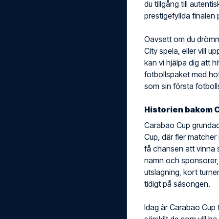
du tillgång till auten
prestigefyllda finale
Oavsett om du drömme
City spela, eller vill
kan vi hjälpa dig att h
fotbollspaket med hot
som sin första fotbol
Historien bakom 
Carabao Cup grundade
Cup, där fler matcher
få chansen att vinna 
namn och sponsorer,
utslagning, kort turne
tidigt på säsongen.
Idag är Carabao Cup f