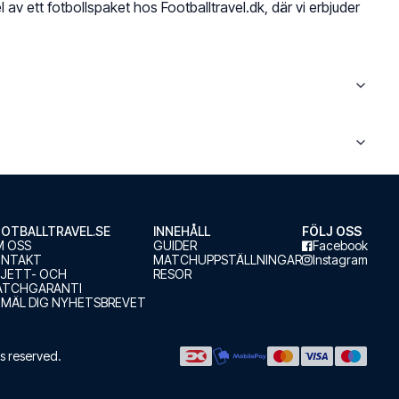
l av ett fotbollspaket hos Footballtravel.dk, där vi erbjuder
OTBALLTRAVEL.SE
INNEHÅLL
FÖLJ OSS
 OSS
GUIDER
Facebook
ONTAKT
MATCHUPPSTÄLLNINGAR
Instagram
LJETT- OCH
RESOR
ATCHGARANTI
MÄL DIG NYHETSBREVET
hts reserved.