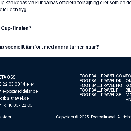
 Cup kan köpas via klubbarnas officiella försäljning eller som en de
otell och flyg.
 Cup-finalen?
p speciellt jämfört med andra turneringar?
FOOTBALLTRAVEL.COM
FO
TA OSS
FOOTBALLTRAVEL.DK
OM
 22 03 00 14
eller
FOOTBALLTRAVEL.NO
K
FOOTBALLTRAVEL.FI
BI
ett e-postmeddelande
FOOTBALLTRAVEL.SE
M
otballtravel.se
AN
n
: kl.
10:00
-
22:00
a sidor
Copyright © 2025.
Footballtravel
. All rig