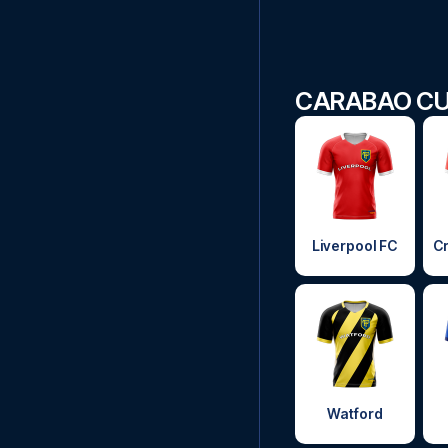
CARABAO CU
Liverpool FC
Cr
Watford