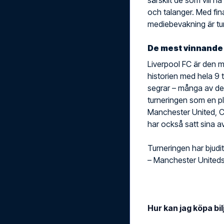
särskilt de som vill ha
och talanger. Med fi
mediebevakning är tur
De mest vinnande
Liverpool FC är den 
historien med hela 9 t
segrar – många av de
turneringen som en pl
Manchester United, C
har också satt sina a
Turneringen har bjudi
– Manchester Uniteds
Hur kan jag köpa bi