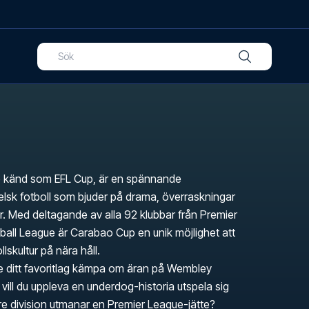
e känd som EFL Cup, är en spännande
gelsk fotboll som bjuder på drama, överraskningar
. Med deltagande av alla 92 klubbar från Premier
all League är Carabao Cup en unik möjlighet att
lskultur på nära håll.
 ditt favoritlag kämpa om äran på Wembley
vill du uppleva en underdog-historia utspela sig
gre division utmanar en Premier League-jätte?