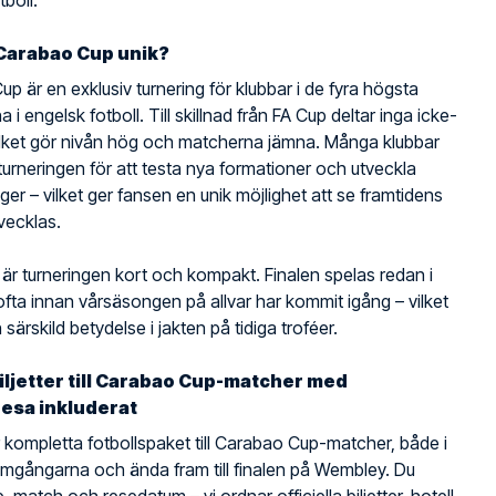
tboll.
Carabao Cup unik?
p är en exklusiv turnering för klubbar i de fyra högsta
a i engelsk fotboll. Till skillnad från FA Cup deltar inga icke-
vilket gör nivån hög och matcherna jämna. Många klubbar
urneringen för att testa nya formationer och utveckla
ger – vilket ger fansen en unik möjlighet att se framtidens
tvecklas.
r turneringen kort och kompakt. Finalen spelas redan i
 ofta innan vårsäsongen på allvar har kommit igång – vilket
särskild betydelse i jakten på tidiga troféer.
biljetter till Carabao Cup-matcher med
resa inkluderat
r kompletta fotbollspaket till Carabao Cup-matcher, både i
omgångarna och ända fram till finalen på Wembley. Du