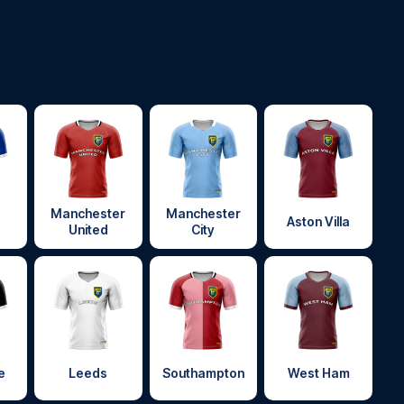
Manchester
Manchester
Aston Villa
United
City
e
Leeds
Southampton
West Ham