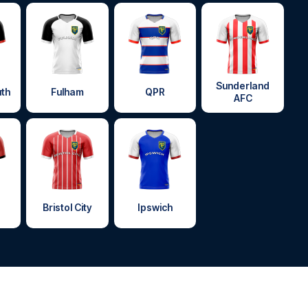
Sunderland
th
Fulham
QPR
AFC
Bristol City
Ipswich