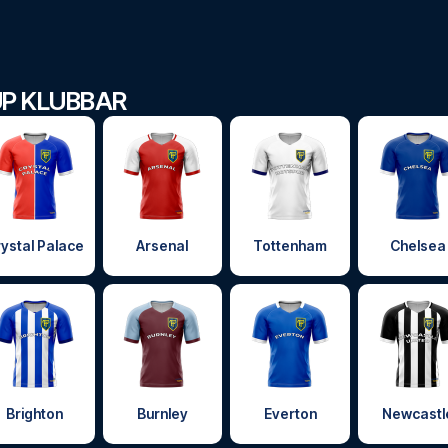
P KLUBBAR
ystal Palace
Arsenal
Tottenham
Chelsea
Brighton
Burnley
Everton
Newcastl