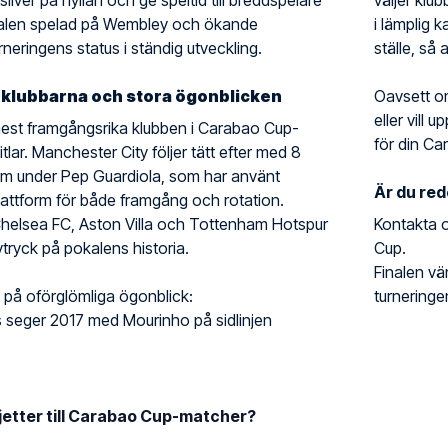
 silver på hyllan och ge speltid till breddspelare
väljer klub
nalen spelad på Wembley och ökande
i lämplig 
neringens status i ständig utveckling.
ställe, så
 klubbarna och stora ögonblicken
Oavsett o
eller vill 
mest framgångsrika klubben i Carabao Cup-
för din Ca
itlar. Manchester City följer tätt efter med 8
m under Pep Guardiola, som har använt
Är du red
attform för både framgång och rotation.
helsea FC, Aston Villa och Tottenham Hotspur
Kontakta o
vtryck på pokalens historia.
Cup.
Finalen vä
t på oförglömliga ögonblick:
turneringen
 seger 2017 med Mourinho på sidlinjen
ljetter till Carabao Cup-matcher?