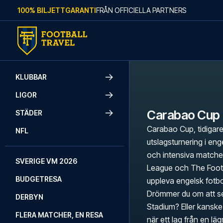
Skip to content
100% BILJETTGARANTI
FRÅN OFFICIELLA PARTNERS
KLUBBAR
LIGOR
Carabao Cup
STÄDER
Carabao Cup, tidigar
NFL
utslagsturnering i en
och intensiva matcher
SVERIGE VM 2026
League och The Footb
BUDGETRESA
uppleva engelsk fotbol
Drömmer du om att se
DERBYN
Stadium? Eller kanske 
FLERA MATCHER, EN RESA
när ett lag från en lä