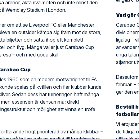
engelsk fo
tiska arenor, äkta rivalmöten och inte minst den
n på Wembley Stadium i London.
Vad gör 
r om att se Liverpool FC eller Manchester
Carabao Cu
 uppleva en outsider kämpa sig fram mot de stora,
divisionern
itta biljetter och sätta ihop ett komplett
ligalag – 
ell och flyg. Många väljer just Carabao Cup
använder t
lsresa – och med goda skäl.
unga talan
stjärnor u
Carabao Cup
Dessutom ä
s 1960 som en modern motsvarighet till FA
februari –
 kunde spelas på kvällen och fler klubbar kunde
ger den en 
silver. Sedan dess har turneringen haft många
 men essensen är densamma: direkt
Beställ 
ringsstruktur och möjlighet att vinna en trofé
fotbolls
Vi erbjude
ortfarande högt prioriterad av många klubbar –
de tidiga 