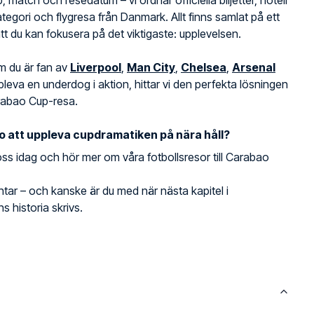
b, match och resedatum – vi ordnar officiella biljetter, hotell
kategori och flygresa från Danmark. Allt finns samlat på ett
 att du kan fokusera på det viktigaste: upplevelsen.
m du är fan av
Liverpool
,
Man City
,
Chelsea
,
Arsenal
uppleva en underdog i aktion, hittar vi den perfekta lösningen
rabao Cup-resa.
o att uppleva cupdramatiken på nära håll?
ss idag och hör mer om våra fotbollsresor till Carabao
ntar – och kanske är du med när nästa kapitel i
s historia skrivs.