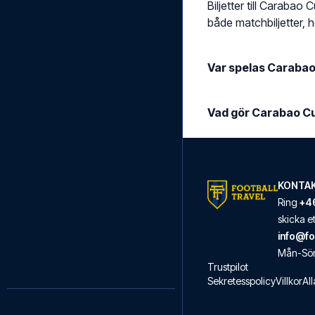
Biljetter till Carabao
både matchbiljetter, h
Var spelas Carabao
Vad gör Carabao Cu
KONTAK
Ring
+46
skicka 
info@fo
Mån
-
Sö
Trustpilot
Sekretesspolicy
Villkor
All