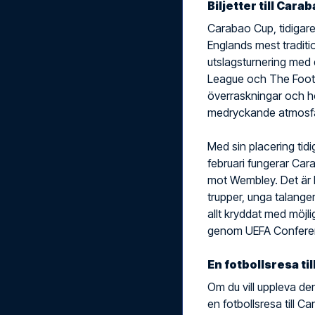
Biljetter till Car
Carabao Cup, tidigar
Englands mest traditi
utslagsturnering med 
League och The Footb
överraskningar och hö
medryckande atmosfä
Med sin placering tid
februari fungerar Ca
mot Wembley. Det är h
trupper, unga talange
allt kryddat med möjlig
genom UEFA Confere
En fotbollsresa t
Om du vill uppleva de
en fotbollsresa till C