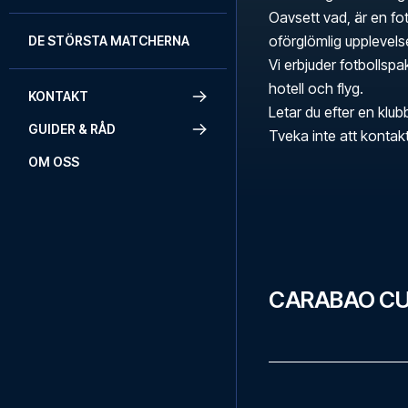
Oavsett vad, är en fo
oförglömlig upplevels
DE STÖRSTA MATCHERNA
Vi erbjuder fotbollspa
hotell och flyg.
KONTAKT
Letar du efter en klub
GUIDER & RÅD
Tveka inte att konta
OM OSS
CARABAO CU