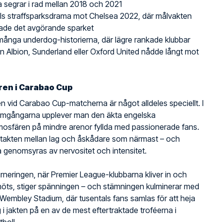
ra segrar i rad mellan 2018 och 2021
ols straffsparksdrama mot Chelsea 2022, där målvakten
ade det avgörande sparket
ånga underdog-historierna, där lägre rankade klubbar
 Albion, Sunderland eller Oxford United nådde långt mot
en i Carabao Cup
 vid Carabao Cup-matcherna är något alldeles speciellt. I
 omgångarna upplever man den äkta engelska
mosfären på mindre arenor fyllda med passionerade fans.
ntakten mellan lag och åskådare som närmast – och
genomsyras av nervositet och intensitet.
urneringen, när Premier League-klubbarna kliver in och
möts, stiger spänningen – och stämningen kulminerar med
 Wembley Stadium, där tusentals fans samlas för att heja
g i jakten på en av de mest eftertraktade troféerna i