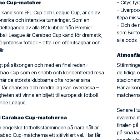
abao Cup-matcher
– Citys fy
– Liverpo
e känd som EFL Cup och League Cup, är en av
Kepa miss
onsrika och intensiva turneringar. Som en
– Och de m
deltagande av alla 92 klubbar från Premier
som Burton
all League är Carabao Cup känd för dramatik,
alla odds
gintensiv fotboll – ofta i en oförutsägbar och
r.
Atmosfär
igt på säsongen och med en final redan i
Stämningen
rabao Cup som en snabb och koncentrerad resa
de tidiga
är de största klubbarna ofta roterar sina
stadionat
r får chansen och mindre lag kan överraska –
Här är ko
heten att vinna en biljett till europeisk fotboll
matcherna 
nce League.
Senare i t
ill Carabao Cup-matcherna
rivalerna 
finalen på
n engelska fotbollsstämningen på nära håll är
på sina la
arabao Cup-matcherna ett självklart val. Här får