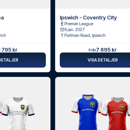
ea
Ipswich - Coventry City
Premier League
6 jan. 2027
wich
Portman Road
,
Ipswich
1 795 kr
7 895 kr
Från
DETALJER
VISA DETALJER