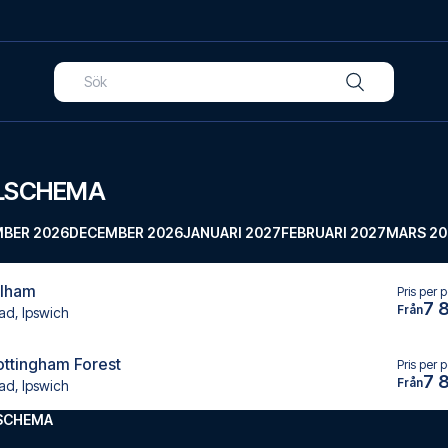
ELSCHEMA
BER 2026
DECEMBER 2026
JANUARI 2027
FEBRUARI 2027
MARS 20
ulham
Pris per 
7 
Från
ad, Ipswich
ottingham Forest
Pris per 
7 
Från
ad, Ipswich
LSCHEMA