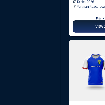
10 okt. 2026
Portman Road
,
Ips
7
Från
VISA 