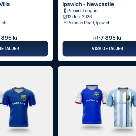
illa
Ipswich - Newcastle
Premier League
12 dec. 2026
wich
Portman Road
,
Ipswich
 895 kr
7 895 kr
Från
DETALJER
VISA DETALJER