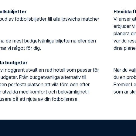
llsbiljetter
Flexibla 
tbud av fotbollsbiljetter till alla Ipswichs matcher
Vi anser at
erbjuder vi
planera din
ha de mest budgetvänliga biljetterna eller den
var du rese
har vi något för dig.
dina planer
lla budgetar
r vi noggrant utvalt en rad hotell som passar för
När du väl
udgetar. Från budgetvänliga alternativ till
du en prob
 den perfekta platsen att vila före och efter
Premier L
är utvalda med komfort och bekvämlighet i
som är skr
sera på att njuta av din fotbollsresa.