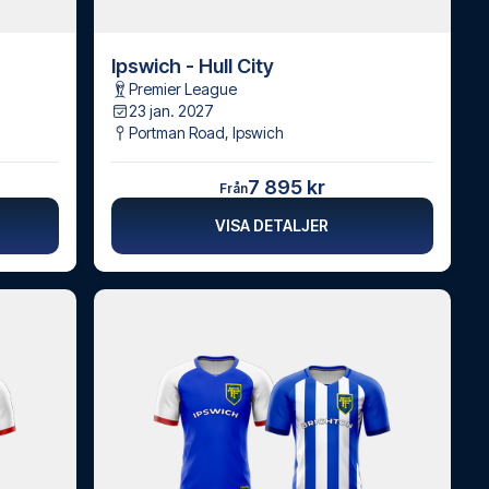
Ipswich - Hull City
Premier League
23 jan. 2027
Portman Road
,
Ipswich
7 895 kr
Från
VISA DETALJER