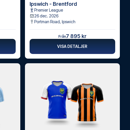
Ipswich - Brentford
Premier League
26 dec. 2026
Portman Road
,
Ipswich
7 895 kr
Från
VISA DETALJER