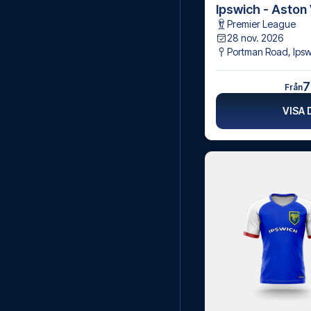
Ipswich - Aston V
Premier League
28 nov. 2026
Portman Road
,
Ips
7
Från
VISA 