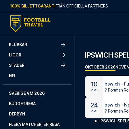
Skip to content
100% BILJETTGARANTI
FRÅN OFFICIELLA PARTNERS
KLUBBAR
IPSWICH SP
LIGOR
STÄDER
OKTOBER 2026
NOVEM
NFL
10
Ipswich - F
Portman Ro
okt.
SVERIGE VM 2026
BUDGETRESA
24
Ipswich - N
Portman Ro
okt.
DERBYN
IPSWICH SPE
FLERA MATCHER, EN RESA