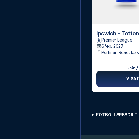
Ipswich - Tott
Premier League
6 feb. 2027
Portman Road
,
Ips
7
Från
VISA 
FOTBOLLSRESOR TI