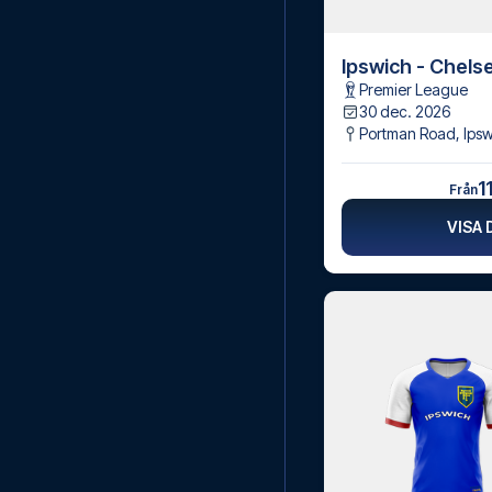
Ipswich - Chels
Premier League
30 dec. 2026
Portman Road
,
Ips
1
Från
VISA 