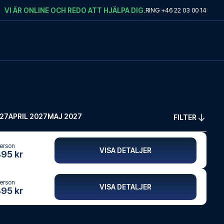
VI ÄR ONLINE OCH REDO ATT HJÄLPA DIG.
RING
+46 22 03 00 14
27
APRIL 2027
MAJ 2027
FILTER
person
VISA DETALJER
895 kr
person
VISA DETALJER
895 kr