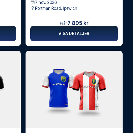
7 nov. 2026
Portman Road
,
Ipswich
7 895 kr
Från
VISA DETALJER