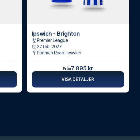
Ipswich - Brighton
Premier League
27 feb. 2027
Portman Road
,
Ipswich
7 895 kr
Från
VISA DETALJER