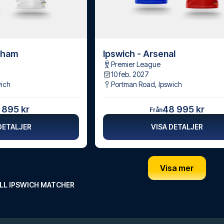
enham
Ipswich - Arsenal
Premier League
10 feb. 2027
wich
Portman Road
,
Ipswich
 895 kr
48 995 kr
Från
DETALJER
VISA DETALJER
Visa mer
LL IPSWICH MATCHER