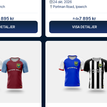
24 okt. 2026
wich
Portman Road
,
Ipswich
 895 kr
7 895 kr
Från
DETALJER
VISA DETALJER