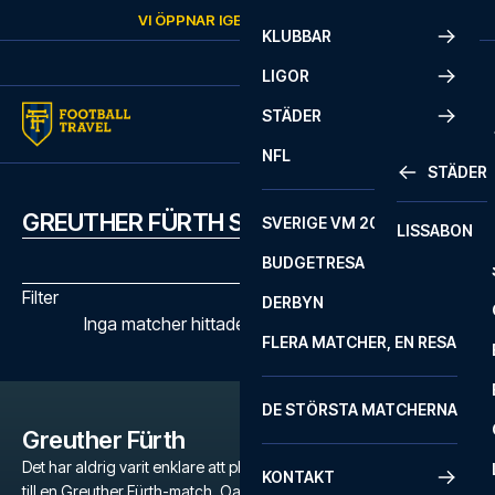
Skip to content
VI ÖPPNAR IGEN
FREDAG
KL.
10:00
KLUBBAR
LIGOR
STÄDER
NFL
STÄDER
GREUTHER FÜRTH SPELSCHEMA
SVERIGE VM 2026
LISSABON
BUDGETRESA
Filter
DERBYN
Inga matcher hittades med de valda filtren
FLERA MATCHER, EN RESA
DE STÖRSTA MATCHERNA
Greuther Fürth
Det har aldrig varit enklare att planera en oförglömlig fotbollsresa
KONTAKT
till en Greuther Fürth-match. Oavsett om du är en dedikerad fan