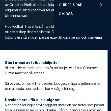
av Greuther Fürth eller bara letar efter en unik fotbollsupplevelse,
GUIDER & RÅD
erbjuder vi allt du behöver för att säkerställa att din fotbollsresa
OM OSS
blir minnesvärd.
Hos Football Travel förstår vi vikten av flexibilitet och komfort när
du sätter ihop din fotbollsresa. Därför kan du skräddarsy din egen
fotbollsresa så att den passar exakt till dina behov och önskemål.
Stort utbud av fotbollsbiljetter
Vi erbjuder ett brett utbud av fotbollsbiljetter till alla Greuther
Fürths matcher på arenan.
Så oavsett om du vill ha de mest budgetvänliga biljetterna eller
den ultimata upplevelsen, har vi något för dig.
Utvalda hotell för alla budgetar
När det gäller logi har vi noggrant utvalt en rad hotell som passar
för alla preferenser och budgetar. Från budgetvänliga alternativ