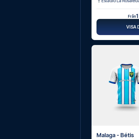
Estadio La Rosaled
1
Från
VISA 
Malaga - Bétis