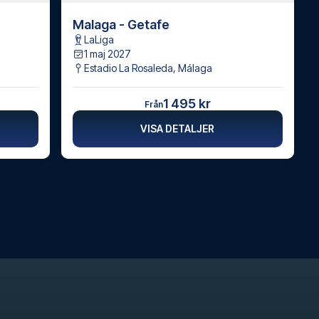
Malaga - Getafe
LaLiga
1 maj 2027
Estadio La Rosaleda
,
Málaga
1 495 kr
Från
VISA DETALJER