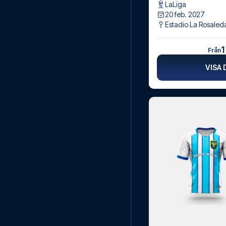
LaLiga
20 feb. 2027
Estadio La Rosaled
1
Från
VISA 