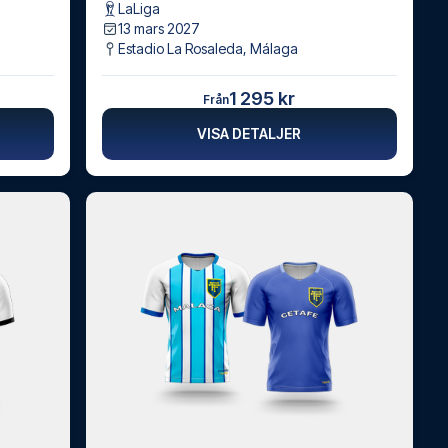
LaLiga
13 mars 2027
Estadio La Rosaleda
,
Málaga
1 295 kr
Från
VISA DETALJER