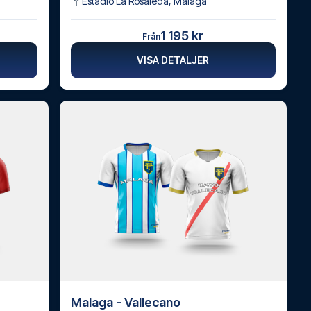
Estadio La Rosaleda
,
Málaga
1 195 kr
Från
VISA DETALJER
Malaga - Vallecano