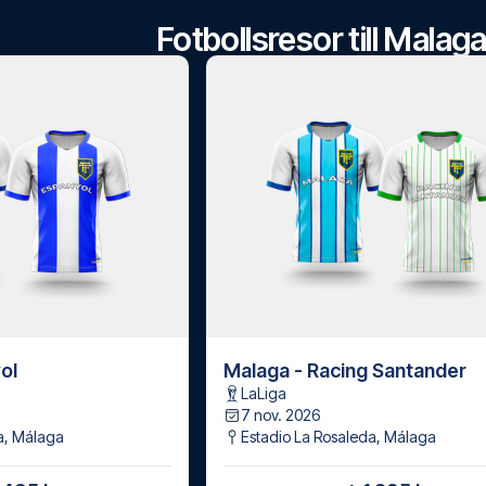
Fotbollsresor till Mala
ol
Malaga - Racing Santander
LaLiga
7 nov. 2026
a
,
Málaga
Estadio La Rosaleda
,
Málaga