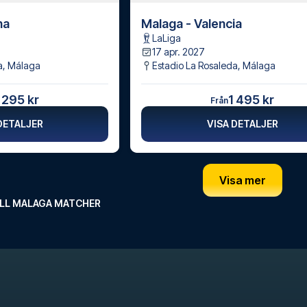
na
Malaga - Valencia
LaLiga
17 apr. 2027
a
,
Málaga
Estadio La Rosaleda
,
Málaga
 295 kr
1 495 kr
Från
DETALJER
VISA DETALJER
Visa mer
ILL MALAGA MATCHER