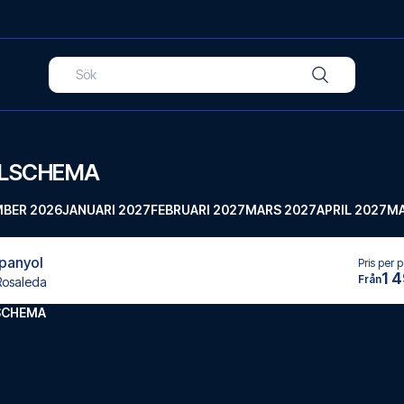
ELSCHEMA
BER 2026
JANUARI 2027
FEBRUARI 2027
MARS 2027
APRIL 2027
MA
panyol
Pris per 
1 
Från
Rosaleda
SCHEMA