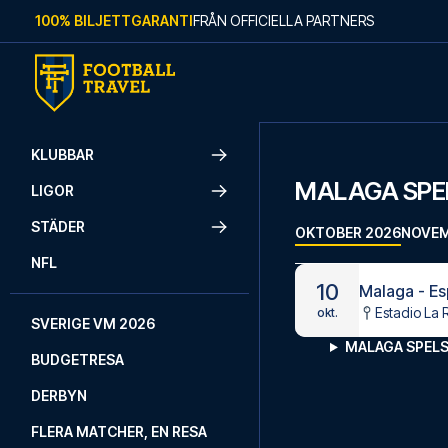
Skip to content
100% BILJETTGARANTI
FRÅN OFFICIELLA PARTNERS
KLUBBAR
MALAGA SP
LIGOR
STÄDER
OKTOBER 2026
NOVEM
NFL
10
Malaga - Es
Estadio La 
okt.
SVERIGE VM 2026
MALAGA SPEL
BUDGETRESA
DERBYN
FLERA MATCHER, EN RESA