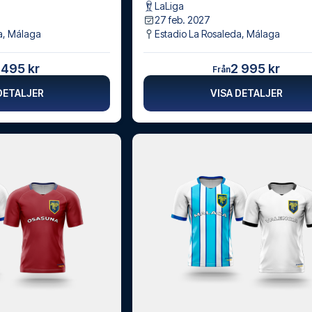
LaLiga
27 feb. 2027
a
,
Málaga
Estadio La Rosaleda
,
Málaga
 495 kr
2 995 kr
Från
DETALJER
VISA DETALJER