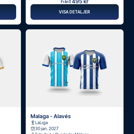
1 495 kr
Från
VISA DETALJER
Malaga - Alavés
LaLiga
30 jan. 2027