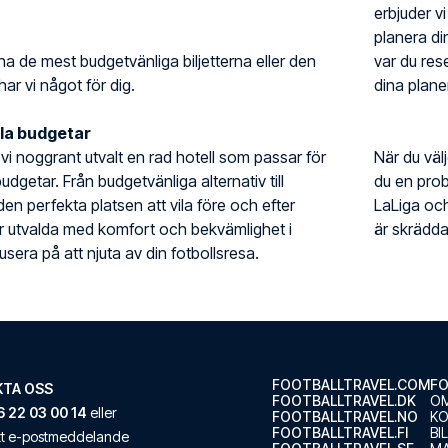
erbjuder vi
planera din
ha de mest budgetvänliga biljetterna eller den
var du rese
har vi något för dig.
dina planer
lla budgetar
r vi noggrant utvalt en rad hotell som passar för
När du väl
udgetar. Från budgetvänliga alternativ till
du en prob
 den perfekta platsen att vila före och efter
LaLiga oc
är utvalda med komfort och bekvämlighet i
är skrädda
sera på att njuta av din fotbollsresa.
FOOTBALLTRAVEL.COM
FO
TA OSS
FOOTBALLTRAVEL.DK
OM
 22 03 00 14
eller
FOOTBALLTRAVEL.NO
K
FOOTBALLTRAVEL.FI
BI
ett e-postmeddelande