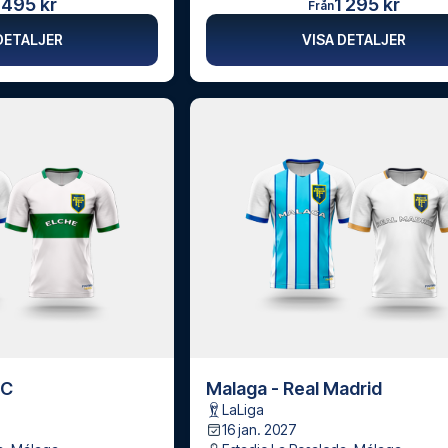
 495 kr
1 295 kr
Från
DETALJER
VISA DETALJER
FC
Malaga - Real Madrid
LaLiga
16 jan. 2027