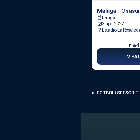
Malaga - Osasu
LaLiga
3 apr. 2027
Estadio La Rosaled
1
Från
VISA 
FOTBOLLSRESOR T