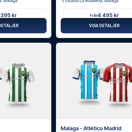
a
,
Málaga
Estadio La Rosaleda
,
Málaga
 395 kr
4 495 kr
Från
DETALJER
VISA DETALJER
Malaga - Atlético Madrid