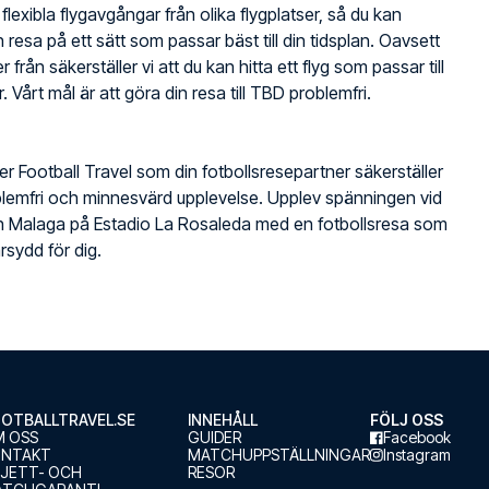
 flexibla flygavgångar från olika flygplatser, så du kan
 resa på ett sätt som passar bäst till din tidsplan. Oavsett
r från säkerställer vi att du kan hitta ett flyg som passar till
. Vårt mål är att göra din resa till TBD problemfri.
jer Football Travel som din fotbollsresepartner säkerställer
lemfri och minnesvärd upplevelse. Upplev spänningen vid
h Malaga på Estadio La Rosaleda med en fotbollsresa som
rsydd för dig.
OTBALLTRAVEL.SE
INNEHÅLL
FÖLJ OSS
 OSS
GUIDER
Facebook
ONTAKT
MATCHUPPSTÄLLNINGAR
Instagram
LJETT- OCH
RESOR