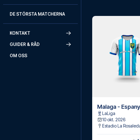
DE STÖRSTA MATCHERNA
KONTAKT
GUIDER & RÅD
OM OSS
Malaga - Espany
LaLiga
10 okt. 2026
Estadio La Rosaled