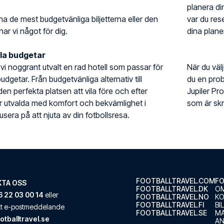
planera din
ha de mest budgetvänliga biljetterna eller den
var du rese
har vi något för dig.
dina planer
lla budgetar
r vi noggrant utvalt en rad hotell som passar för
När du väl
udgetar. Från budgetvänliga alternativ till
du en prob
 den perfekta platsen att vila före och efter
Jupiler P
är utvalda med komfort och bekvämlighet i
som är skr
sera på att njuta av din fotbollsresa.
FOOTBALLTRAVEL.COM
FO
TA OSS
FOOTBALLTRAVEL.DK
OM
 22 03 00 14
eller
FOOTBALLTRAVEL.NO
K
FOOTBALLTRAVEL.FI
BI
ett e-postmeddelande
FOOTBALLTRAVEL.SE
M
otballtravel.se
AN