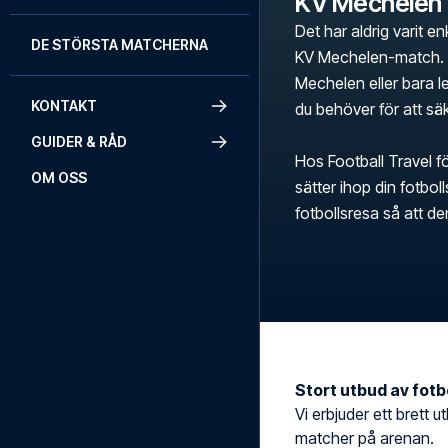
KV Mechelen
Det har aldrig varit en
DE STÖRSTA MATCHERNA
KV Mechelen-match. O
Mechelen eller bara let
KONTAKT
du behöver för att säk
GUIDER & RÅD
Hos Football Travel fö
OM OSS
sätter ihop din fotbo
fotbollsresa så att d
Stort utbud av fotbo
Vi erbjuder ett brett u
matcher på arenan.