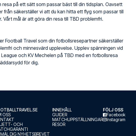
 resa på ett sätt som passar bäst till din tidsplan. Oavsett
r från säkerställer vi att du kan hitta ett flyg som passar till
. Vårt mål är att göra din resa till TBD problemfri.
jer Football Travel som din fotbollsresepartner säkerställer
lemfri och minnesvärd upplevelse. Upplev spänningen vid
ro League och KV Mechelen på TBD med en fotbollsresa
äddarsydd för dig.
OTBALLTRAVEL.SE
INNEHÅLL
FÖLJ OSS
 OSS
GUIDER
Facebook
ONTAKT
MATCHUPPSTÄLLNINGAR
Instagram
LJETT- OCH
RESOR
ATCHGARANTI
MÄL DIG NYHETSBREVET