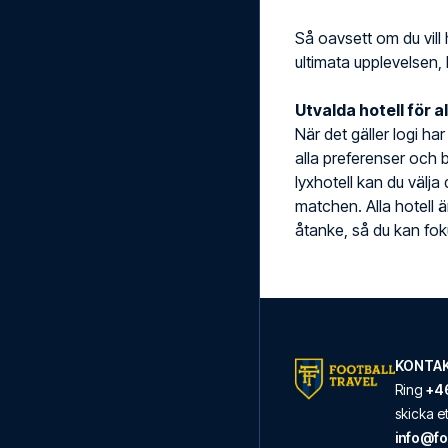
Så oavsett om du vill 
ultimata upplevelsen, 
Utvalda hotell för a
När det gäller logi ha
alla preferenser och b
lyxhotell kan du välja
matchen. Alla hotell 
åtanke, så du kan foku
KONTAK
Ring
+46
skicka 
info@fo