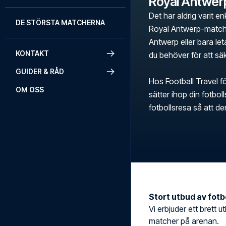
Royal Antwer
Det har aldrig varit en
DE STÖRSTA MATCHERNA
Royal Antwerp-match.
Antwerp eller bara leta
KONTAKT
du behöver för att säk
GUIDER & RÅD
Hos Football Travel fö
OM OSS
sätter ihop din fotbo
fotbollsresa så att d
Stort utbud av fotbo
Vi erbjuder ett brett u
matcher på arenan.