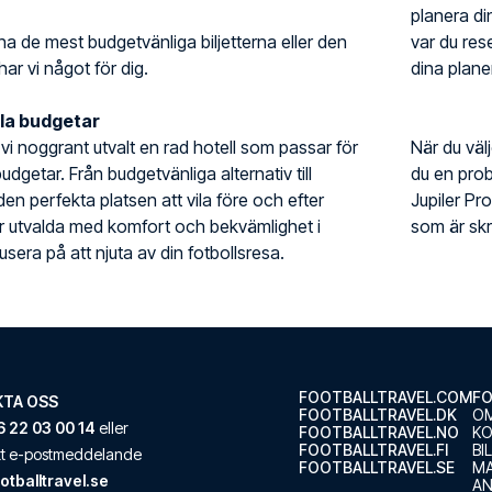
planera din
ha de mest budgetvänliga biljetterna eller den
var du rese
har vi något för dig.
dina planer
lla budgetar
r vi noggrant utvalt en rad hotell som passar för
När du väl
udgetar. Från budgetvänliga alternativ till
du en prob
 den perfekta platsen att vila före och efter
Jupiler P
är utvalda med komfort och bekvämlighet i
som är skr
sera på att njuta av din fotbollsresa.
FOOTBALLTRAVEL.COM
FO
TA OSS
FOOTBALLTRAVEL.DK
OM
 22 03 00 14
eller
FOOTBALLTRAVEL.NO
K
FOOTBALLTRAVEL.FI
BI
ett e-postmeddelande
FOOTBALLTRAVEL.SE
M
otballtravel.se
AN