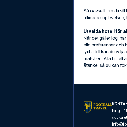
Så oavsett om du vill 
ultimata upplevelsen, 
Utvalda hotell för a
När det gäller logi ha
alla preferenser och b
lyxhotell kan du välja
matchen. Alla hotell 
åtanke, så du kan foku
KONTAK
Ring
+46
skicka 
info@fo