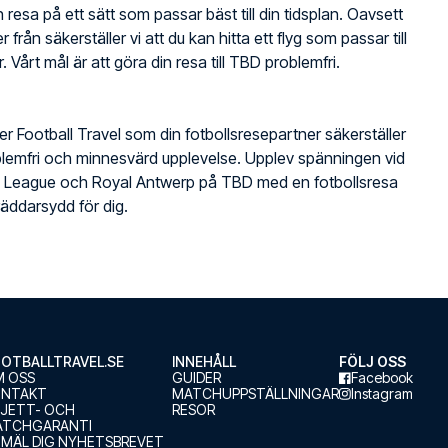
 resa på ett sätt som passar bäst till din tidsplan. Oavsett
r från säkerställer vi att du kan hitta ett flyg som passar till
. Vårt mål är att göra din resa till TBD problemfri.
jer Football Travel som din fotbollsresepartner säkerställer
lemfri och minnesvärd upplevelse. Upplev spänningen vid
ro League och Royal Antwerp på TBD med en fotbollsresa
äddarsydd för dig.
OTBALLTRAVEL.SE
INNEHÅLL
FÖLJ OSS
 OSS
GUIDER
Facebook
ONTAKT
MATCHUPPSTÄLLNINGAR
Instagram
LJETT- OCH
RESOR
ATCHGARANTI
MÄL DIG NYHETSBREVET