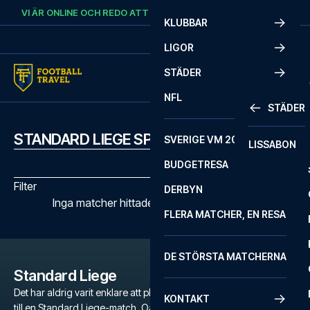
Skip to content
VI ÄR ONLINE OCH REDO ATT HJÄLPA DIG.
RING
+46 22 03 00 14
KLUBBAR
LIGOR
STÄDER
NFL
STÄDER
STANDARD LIEGE SPELSCHEMA
SVERIGE VM 2026
LISSABON
BUDGETRESA
Filter
DERBYN
Inga matcher hittades med de valda filtren
FLERA MATCHER, EN RESA
DE STÖRSTA MATCHERNA
Standard Liege
Det har aldrig varit enklare att planera en oförglömlig fotbollsresa
KONTAKT
till en Standard Liege-match. Oavsett om du är en dedikerad fan