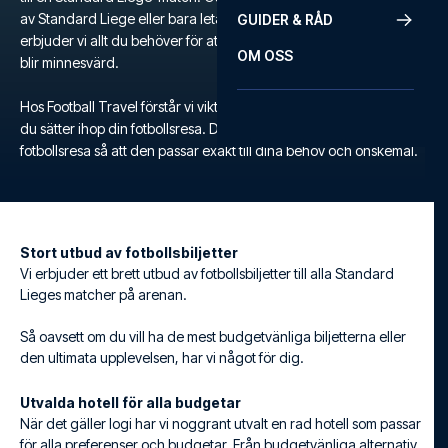
av Standard Liege eller bara letar efter en unik fotbollsupplevelse,
GUIDER & RÅD
erbjuder vi allt du behöver för att säkerställa att din fotbollsresa
OM OSS
blir minnesvärd.
Hos Football Travel förstår vi vikten av flexibilitet och komfort när
du sätter ihop din fotbollsresa. Därför kan du skräddarsy din egen
fotbollsresa så att den passar exakt till dina behov och önskemål.
Stort utbud av fotbollsbiljetter
Vi erbjuder ett brett utbud av fotbollsbiljetter till alla Standard
Lieges matcher på arenan.
Så oavsett om du vill ha de mest budgetvänliga biljetterna eller
den ultimata upplevelsen, har vi något för dig.
Utvalda hotell för alla budgetar
När det gäller logi har vi noggrant utvalt en rad hotell som passar
för alla preferenser och budgetar. Från budgetvänliga alternativ