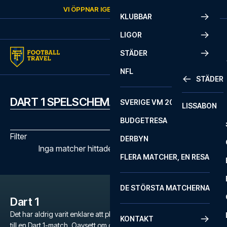
Skip to content
VI ÖPPNAR IGEN
FREDAG
KL.
10:00
KLUBBAR
LIGOR
STÄDER
NFL
STÄDER
DART 1 SPELSCHEMA
SVERIGE VM 2026
LISSABON
BUDGETRESA
Filter
DERBYN
Inga matcher hittades med de valda filtren
FLERA MATCHER, EN RESA
DE STÖRSTA MATCHERNA
Dart 1
Det har aldrig varit enklare att planera en oförglömlig fotbollsresa
KONTAKT
till en Dart 1-match. Oavsett om du är en dedikerad fan av Dart 1