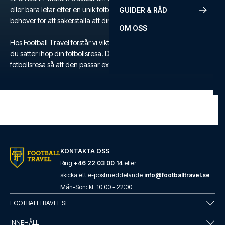
eller bara letar efter en unik fotbollsupplevelse, erbjuder vi allt du
GUIDER & RÅD
behöver för att säkerställa att din fotbollsresa blir minnesvärd.
OM OSS
Hos Football Travel förstår vi vikten av flexibilitet och komfort när
du sätter ihop din fotbollsresa. Därför kan du skräddarsy din egen
fotbollsresa så att den passar exakt till dina behov och önskemål.
KONTAKTA OSS
Ring
+46 22 03 00 14
eller
skicka ett e-postmeddelande
info@footballtravel.se
Mån
-
Sön
: kl.
10:00
-
22:00
FOOTBALLTRAVEL.SE
INNEHÅLL