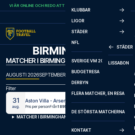
Skip to content
VI ÄR ONLINE OCH REDO ATT HJÄLPA DIG.
RING
+46 22 03 00 14
KLUBBAR
LIGOR
STÄDER
NFL
BIRMINGHAM
STÄDER
MATCHER I BIRMINGHAM
SVERIGE VM 2026
LISSABON
BUDGETRESA
AUGUSTI 2026
SEPTEMBER 2026
OKTOBER 2026
NOVEMBE
DERBYN
Filter
FLERA MATCHER, EN RESA
31
Aston Villa - Arsenal
Pris per person
Från
1 895 kr
aug.
DE STÖRSTA MATCHERNA
MATCHER I BIRMINGHAM
KONTAKT