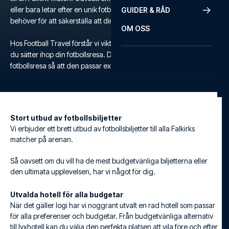
eller bara letar efter en unik fotbollsupplevelse, erbjuder vi allt du
GUIDER & RÅD
behöver för att säkerställa att din fotbollsresa blir minnesvärd.
OM OSS
Hos Football Travel förstår vi vikten av flexibilitet och komfort när
du sätter ihop din fotbollsresa. Därför kan du skräddarsy din egen
fotbollsresa så att den passar exakt till dina behov och önskemål.
Stort utbud av fotbollsbiljetter
Vi erbjuder ett brett utbud av fotbollsbiljetter till alla Falkirks
matcher på arenan.
Så oavsett om du vill ha de mest budgetvänliga biljetterna eller
den ultimata upplevelsen, har vi något för dig.
Utvalda hotell för alla budgetar
När det gäller logi har vi noggrant utvalt en rad hotell som passar
för alla preferenser och budgetar. Från budgetvänliga alternativ
till lyxhotell kan du välja den perfekta platsen att vila före och efter