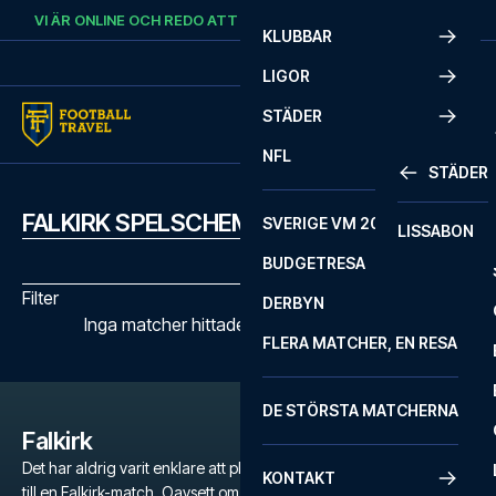
Skip to content
VI ÄR ONLINE OCH REDO ATT HJÄLPA DIG.
RING
+46 22 03 00 14
KLUBBAR
LIGOR
STÄDER
NFL
STÄDER
FALKIRK SPELSCHEMA
SVERIGE VM 2026
LISSABON
BUDGETRESA
Filter
DERBYN
Inga matcher hittades med de valda filtren
FLERA MATCHER, EN RESA
DE STÖRSTA MATCHERNA
Falkirk
Det har aldrig varit enklare att planera en oförglömlig fotbollsresa
KONTAKT
till en Falkirk-match. Oavsett om du är en dedikerad fan av Falkirk