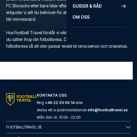
FC Slovacko eller bara letar efter en unik fotbollsupplevelse,
GUIDER & RÅD
erbjuder vi allt du behöver för att säkerställa att din fotbollsresa
OM OSS
blir minnesvärd.
Hos Football Travel förstår vi vikten av flexibilitet och komfort när
du sätter ihop din fotbollsresa. Därför kan du skräddarsy din egen
fotbollsresa så att den passar exakt till dina behov och önskemål.
KONTAKTA OSS
Ring
+46 22 03 00 14
eller
skicka ett e-postmeddelande
info@footballtravel.se
Mån
-
Sön
: kl.
10:00
-
22:00
FOOTBALLTRAVEL.SE