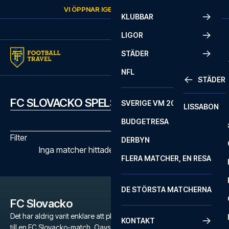
Skip to content
VI ÖPPNAR IGEN
FREDAG
KL.
10:00
KLUBBAR
LIGOR
STÄDER
NFL
STÄDER
FC SLOVACKO SPELSCHEMA
SVERIGE VM 2026
LISSABON
BUDGETRESA
Filter
DERBYN
Inga matcher hittades med de valda filtren
FLERA MATCHER, EN RESA
DE STÖRSTA MATCHERNA
FC Slovacko
Det har aldrig varit enklare att planera en oförglömlig fotbollsresa
KONTAKT
till en FC Slovacko-match. Oavsett om du är en dedikerad fan av