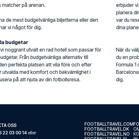
 s matcher på arenan.
erbjuder vi
planera din
ha de mest budgetvänliga biljetterna eller den
var du rese
har vi något för dig.
dina planer
lla budgetar
r vi noggrant utvalt en rad hotell som passar för
När du väl
udgetar. Från budgetvänliga alternativ till
du en prob
 den perfekta platsen att vila före och efter
Formula 1 och
är utvalda med komfort och bekvämlighet i
Barcelona
sera på att njuta av din fotbollsresa.
dig.
FOOTBALLTRAVEL.COM
FO
TA OSS
FOOTBALLTRAVEL.DK
OM
 22 03 00 14
eller
FOOTBALLTRAVEL.NO
K
FOOTBALLTRAVEL.FI
BI