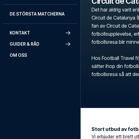
Circuit de Cat
Det har aldrig varit en
DE STÖRSTA MATCHERNA
Circuit de Catalunya 
fan av Circuit de Catal
KONTAKT
fotbollsupplevelse, erb
fotbollsresa blir minn
GUIDER & RÅD
OM OSS
Hos Football Travel fö
sätter ihop din fotbo
fotbollsresa så att d
Stort utbud av fotbo
Vi erbjuder ett brett utb