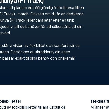
alunya (F1 Track)
klare att planera en oförglömlig fotbollsresa till en
(F1 Track) -match. Oavsett om du är en dedikerad
unya (F1 Track) eller bara letar efter en unik
juder vi allt du behöver för att säkerställa att din
esvärd.
rstår vi vikten av flexibilitet och komfort när du
llsresa. Därför kan du skräddarsy din egen
en passar exakt till dina behov och önskemål.
llsbiljetter
Flexibla 
ud av fotbollsbiljetter till alla Circuit de
Vi anser at