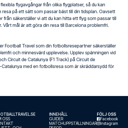
 flexibla flygavgångar från olika flygplatser, så du kan
 resa på ett sätt som passar bäst till din tidsplan. Oavsett
r från säkerställer vi att du kan hitta ett flyg som passar till
. Vårt mål är att göra din resa till Barcelona problemfri.
jer Football Travel som din fotbollsresepartner säkerställer
lemfri och minnesvärd upplevelse. Upplev spänningen vid
 Circuit de Catalunya (F1 Track) på Circuit de
-Catalunya med en fotbollsresa som är skräddarsydd för
OTBALLTRAVEL.SE
INNEHÅLL
FÖLJ OSS
 OSS
GUIDER
Facebook
ONTAKT
MATCHUPPSTÄLLNINGAR
Instagram
LJETT- OCH
RESOR