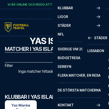
Skip to content
VI ÄR ONLINE OCH REDO ATT HJÄLPA DIG.
RING
+46 22 03 00 14
KLUBBAR
LIGOR
STÄDER
NFL
YAS ISLAND
STÄDER
MATCHER I YAS ISLAND
SVERIGE VM 2026
LISSABON
BUDGETRESA
Filter
DERBYN
Inga matcher hittades med de valda filtren
FLERA MATCHER, EN RESA
DE STÖRSTA MATCHERNA
KLUBBAR I YAS ISLAND
KONTAKT
Yas Marina