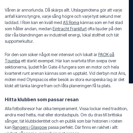
Våren är annorlunda. Då skärps allt. Utslagsmötena gör att varje
anfall känns tyngre, varje sång högre och varje tyst sekund mer
laddad. I Rom kan en kväll med
AS Roma
kännas som en hel stad
som håller andan, medan
Eintracht Frankfurt
ofta bjuder på den
där råa blandningen av industriell energi, lokal stolthet och tät
supporterkultur.
För den som söker något mer intensivt och lokalt är
PAOK på
Toumba
ett starkt exempel. Här kan svartvita tifon svepa över
sektionerna, ljudet från Gate 4 fungera som en motor och hela
kvarteret runt arenan kännas som en upptakt. Vid derbyn mot Aris,
möten med Olympiacos eller besök av stora europeiska lag är det
klokt att tänka längre fram och låta planeringen få ta plats.
Hitta klubben som passar resan
Alla fotbollsresor har olika temperament. Vissa lockar med tradition,
andra med hetta, mat eller storstadspuls. Om du dras till brittiska
sånger, tät klubbidentitet och en publik som bär historien i rösten
kan
Rangers i Glasgow
passa perfekt. Där finns en rakhet i allt: