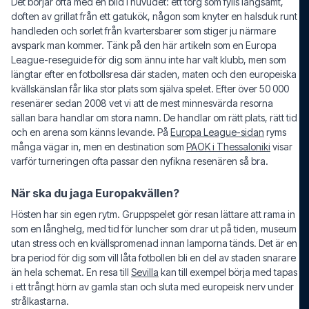
Det börjar ofta med en bild i huvudet: ett torg som fylls långsamt,
doften av grillat från ett gatukök, någon som knyter en halsduk runt
handleden och sorlet från kvartersbarer som stiger ju närmare
avspark man kommer. Tänk på den här artikeln som en Europa
League-reseguide för dig som ännu inte har valt klubb, men som
längtar efter en fotbollsresa där staden, maten och den europeiska
kvällskänslan får lika stor plats som själva spelet. Efter över 50 000
resenärer sedan 2008 vet vi att de mest minnesvärda resorna
sällan bara handlar om stora namn. De handlar om rätt plats, rätt tid
och en arena som känns levande. På
Europa League-sidan
ryms
många vägar in, men en destination som
PAOK i Thessaloniki
visar
varför turneringen ofta passar den nyfikna resenären så bra.
När ska du jaga Europakvällen?
Hösten har sin egen rytm. Gruppspelet gör resan lättare att rama in
som en långhelg, med tid för luncher som drar ut på tiden, museum
utan stress och en kvällspromenad innan lamporna tänds. Det är en
bra period för dig som vill låta fotbollen bli en del av staden snarare
än hela schemat. En resa till
Sevilla
kan till exempel börja med tapas
i ett trångt hörn av gamla stan och sluta med europeisk nerv under
strålkastarna.