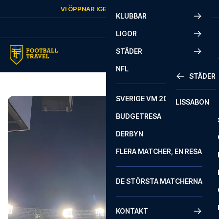
Skip to content
VI ÖPPNAR IGEN
LÖRDAG
KL.
10:00
KLUBBAR
LIGOR
STÄDER
NFL
STÄDER
SVERIGE VM 2026
LISSABON
BUDGETRESA
DERBYN
FLERA MATCHER, EN RESA
DE STÖRSTA MATCHERNA
KONTAKT