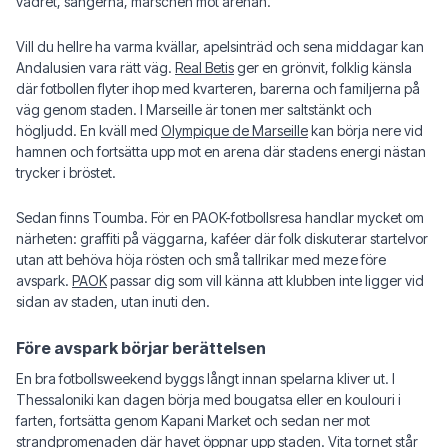
vädret, sångerna, marschen mot arenan.
Vill du hellre ha varma kvällar, apelsinträd och sena middagar kan
Andalusien vara rätt väg.
Real Betis
ger en grönvit, folklig känsla
där fotbollen flyter ihop med kvarteren, barerna och familjerna på
väg genom staden. I Marseille är tonen mer saltstänkt och
högljudd. En kväll med
Olympique de Marseille
kan börja nere vid
hamnen och fortsätta upp mot en arena där stadens energi nästan
trycker i bröstet.
Sedan finns Toumba. För en PAOK-fotbollsresa handlar mycket om
närheten: graffiti på väggarna, kaféer där folk diskuterar startelvor
utan att behöva höja rösten och små tallrikar med meze före
avspark.
PAOK
passar dig som vill känna att klubben inte ligger vid
sidan av staden, utan inuti den.
Före avspark börjar berättelsen
En bra fotbollsweekend byggs långt innan spelarna kliver ut. I
Thessaloniki kan dagen börja med bougatsa eller en koulouri i
farten, fortsätta genom Kapani Market och sedan ner mot
strandpromenaden där havet öppnar upp staden. Vita tornet står