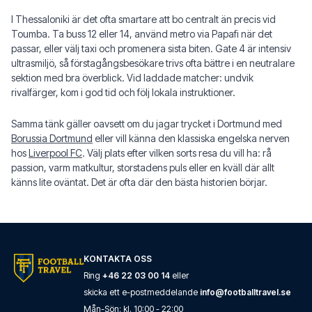
I Thessaloniki är det ofta smartare att bo centralt än precis vid
Toumba. Ta buss 12 eller 14, använd metro via Papafi när det
passar, eller välj taxi och promenera sista biten. Gate 4 är intensiv
ultrasmiljö, så förstagångsbesökare trivs ofta bättre i en neutralare
sektion med bra överblick. Vid laddade matcher: undvik
rivalfärger, kom i god tid och följ lokala instruktioner.
Samma tänk gäller oavsett om du jagar trycket i Dortmund med
Borussia Dortmund
eller vill känna den klassiska engelska nerven
hos
Liverpool FC
. Välj plats efter vilken sorts resa du vill ha: rå
passion, varm matkultur, storstadens puls eller en kväll där allt
känns lite oväntat. Det är ofta där den bästa historien börjar.
KONTAKTA OSS
Ring
+46 22 03 00 14
eller
skicka ett e-postmeddelande
info@footballtravel.se
Mån
-
Sön
: kl.
10:00
-
22:00