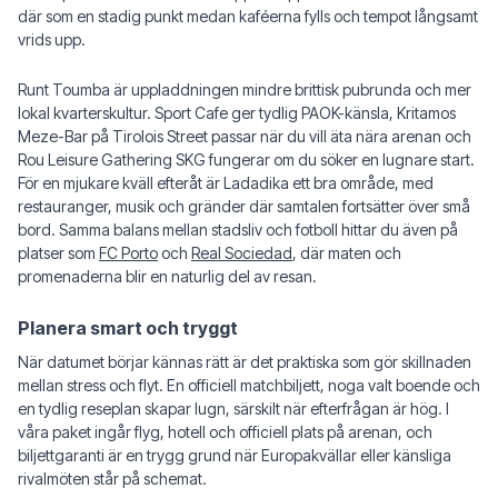
där som en stadig punkt medan kaféerna fylls och tempot långsamt
vrids upp.
Runt Toumba är uppladdningen mindre brittisk pubrunda och mer
lokal kvarterskultur. Sport Cafe ger tydlig PAOK-känsla, Kritamos
Meze-Bar på Tirolois Street passar när du vill äta nära arenan och
Rou Leisure Gathering SKG fungerar om du söker en lugnare start.
För en mjukare kväll efteråt är Ladadika ett bra område, med
restauranger, musik och gränder där samtalen fortsätter över små
bord. Samma balans mellan stadsliv och fotboll hittar du även på
platser som
FC Porto
och
Real Sociedad
, där maten och
promenaderna blir en naturlig del av resan.
Planera smart och tryggt
När datumet börjar kännas rätt är det praktiska som gör skillnaden
mellan stress och flyt. En officiell matchbiljett, noga valt boende och
en tydlig reseplan skapar lugn, särskilt när efterfrågan är hög. I
våra paket ingår flyg, hotell och officiell plats på arenan, och
biljettgaranti är en trygg grund när Europakvällar eller känsliga
rivalmöten står på schemat.