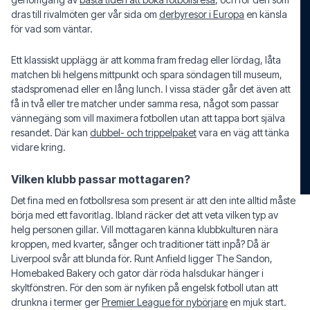
dras till rivalmöten ger vår sida om
derbyresor i Europa
en känsla
för vad som väntar.
Ett klassiskt upplägg är att komma fram fredag eller lördag, låta
matchen bli helgens mittpunkt och spara söndagen till museum,
stadspromenad eller en lång lunch. I vissa städer går det även att
få in två eller tre matcher under samma resa, något som passar
vännegäng som vill maximera fotbollen utan att tappa bort själva
resandet. Där kan
dubbel- och trippelpaket
vara en väg att tänka
vidare kring.
Vilken klubb passar mottagaren?
Det fina med en fotbollsresa som present är att den inte alltid måste
börja med ett favoritlag. Ibland räcker det att veta vilken typ av
helg personen gillar. Vill mottagaren känna klubbkulturen nära
kroppen, med kvarter, sånger och traditioner tätt inpå? Då är
Liverpool svår att blunda för. Runt Anfield ligger The Sandon,
Homebaked Bakery och gator där röda halsdukar hänger i
skyltfönstren. För den som är nyfiken på engelsk fotboll utan att
drunkna i termer ger
Premier League för nybörjare
en mjuk start.