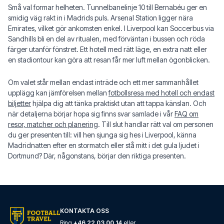
Små val formar helheten. Tunnelbanelinje 10 till Bernabéu ger en
smidig väg rakt in i Madrids puls. Arsenal Station ligger nära
Emirates, vilket gör ankomsten enkel. I Liverpool kan Soccerbus via
Sandhills bli en del av ritualen, med förväntan i bussen och röda
färger utanför fönstret. Ett hotell med rätt läge, en extra natt eller
en stadiontour kan göra att resan får mer luft mellan ögonblicken.
Om valet står mellan endast inträde och ett mer sammanhållet
upplägg kan jämförelsen mellan
fotbollsresa med hotell och endast
biljetter
hjälpa dig att tänka praktiskt utan att tappa känslan. Och
när detaljerna börjar hopa sig finns svar samlade i vår
FAQ om
resor, matcher och planering
. Till slut handlar rätt val om personen
du ger presenten till: vill hen sjunga sig hes i Liverpool, känna
Madridnatten efter en stormatch eller stå mitt i det gula ljudet i
Dortmund? Där, någonstans, börjar den riktiga presenten.
KONTAKTA OSS
Ring
+46 22 03 00 14
eller