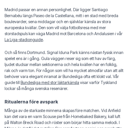
Madrid passar en annan personlighet. Där ligger Santiago
Bernabéu längs Paseo de la Castellana, mitt i en stad med breda
boulevarder, sena middagar och en självklar känsla av stora
europeiska kvällar. Den som vill välja fotbollsresa med mer
storstadspuls kan väga Madrid mot Barcelona och Andalusien i vår
La Liga-stadionguide
.
Och så finns Dortmund. Signal Iduna Park känns nästan fysisk innan
spelet ens är i gång. Gula väggen reser sig som ett hav av färg,
ljudet studsar mellan sektionerna och hela kvällen har en folklig,
rak och varm ton. För någon som vill ha mycket atmosfär utan att allt
behöver vara elegant inramat är Bundesliga ofta ett klokt val. Vår
guide till
Bundesliga med stor läktarkänsla
visar varför Tyskland
lockar så många svenska resenärer.
Ritualerna före avspark
Många av de starkaste minnena skapas före matchen. Vid Anfield
kan det vara en varm Scouse pie från Homebaked Bakery, kall luft
på Walton Breck Road och röster som börjar hitta samma melodi. I