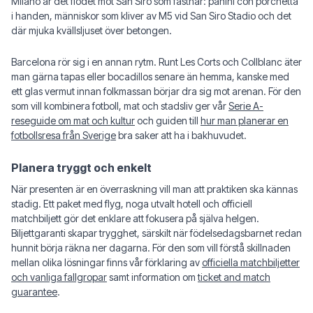
Milano är det flödet mot San Siro som fastnar: panini con porchetta
i handen, människor som kliver av M5 vid San Siro Stadio och det
där mjuka kvällsljuset över betongen.
Barcelona rör sig i en annan rytm. Runt Les Corts och Collblanc äter
man gärna tapas eller bocadillos senare än hemma, kanske med
ett glas vermut innan folkmassan börjar dra sig mot arenan. För den
som vill kombinera fotboll, mat och stadsliv ger vår
Serie A-
reseguide om mat och kultur
och guiden till
hur man planerar en
fotbollsresa från Sverige
bra saker att ha i bakhuvudet.
Planera tryggt och enkelt
När presenten är en överraskning vill man att praktiken ska kännas
stadig. Ett paket med flyg, noga utvalt hotell och officiell
matchbiljett gör det enklare att fokusera på själva helgen.
Biljettgaranti skapar trygghet, särskilt när födelsedagsbarnet redan
hunnit börja räkna ner dagarna. För den som vill förstå skillnaden
mellan olika lösningar finns vår förklaring av
officiella matchbiljetter
och vanliga fallgropar
samt information om
ticket and match
guarantee
.