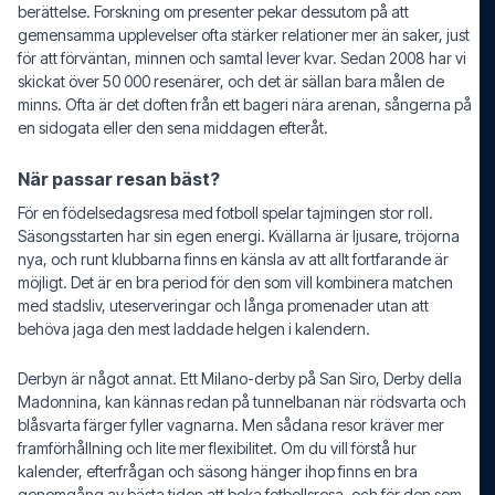
berättelse. Forskning om presenter pekar dessutom på att
gemensamma upplevelser ofta stärker relationer mer än saker, just
för att förväntan, minnen och samtal lever kvar. Sedan 2008 har vi
skickat över 50 000 resenärer, och det är sällan bara målen de
minns. Ofta är det doften från ett bageri nära arenan, sångerna på
en sidogata eller den sena middagen efteråt.
När passar resan bäst?
För en födelsedagsresa med fotboll spelar tajmingen stor roll.
Säsongsstarten har sin egen energi. Kvällarna är ljusare, tröjorna
nya, och runt klubbarna finns en känsla av att allt fortfarande är
möjligt. Det är en bra period för den som vill kombinera matchen
med stadsliv, uteserveringar och långa promenader utan att
behöva jaga den mest laddade helgen i kalendern.
Derbyn är något annat. Ett Milano-derby på San Siro, Derby della
Madonnina, kan kännas redan på tunnelbanan när rödsvarta och
blåsvarta färger fyller vagnarna. Men sådana resor kräver mer
framförhållning och lite mer flexibilitet. Om du vill förstå hur
kalender, efterfrågan och säsong hänger ihop finns en bra
genomgång av
bästa tiden att boka fotbollsresa
, och för den som