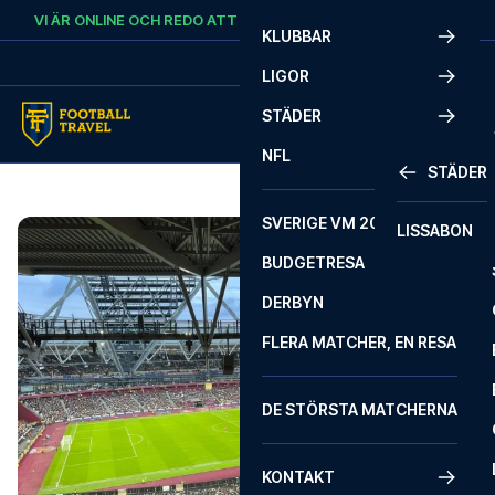
Skip to content
VI ÄR ONLINE OCH REDO ATT HJÄLPA DIG.
RING
+46 22 03 00 14
KLUBBAR
LIGOR
STÄDER
NFL
STÄDER
SVERIGE VM 2026
LISSABON
BUDGETRESA
DERBYN
FLERA MATCHER, EN RESA
DE STÖRSTA MATCHERNA
KONTAKT