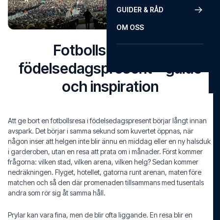
GUIDER & RÅD
OM OSS
Fotbollsresa som
födelsedagspresent – guide
och inspiration
Att ge bort en fotbollsresa i födelsedagspresent börjar långt innan
avspark. Det börjar i samma sekund som kuvertet öppnas, när
någon inser att helgen inte blir ännu en middag eller en ny halsduk
i garderoben, utan en resa att prata om i månader. Först kommer
frågorna: vilken stad, vilken arena, vilken helg? Sedan kommer
nedräkningen. Flyget, hotellet, gatorna runt arenan, maten före
matchen och så den där promenaden tillsammans med tusentals
andra som rör sig åt samma håll.
Prylar kan vara fina, men de blir ofta liggande. En resa blir en