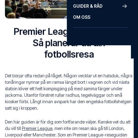
GUIDER & RÅD
OM OSS
Premier League reseguide:
Så planerar du din
fotbollsresa
Det börjar ofta redan på tåget. Någon vecklar ut en halsduk, några
tonåringar nynnar på en ramsa längst bort i vagnen och vid nästa
station kliver ett helt kompisgäng på med samma färger under
jackorna. Utanför fönstret rullar radhus, tegelväggar och små
kiosker förbi. Långt innan avspark har den engelska fotbollshelgen
satt sig i kroppen.
Den här guiden är för dig som fortfarande väljer. Kanske vet du att
du vill till
Premier League
, men inte om resan ska gå till London,
Liverpool eller Manchester. Som en Premier League-reseguiden