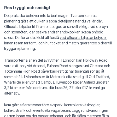
Res tryggt och smidigt
Det praktiska behöver inte ta bort magin. Tvärtom kan rätt
planering göra att du kan släppa detaljerna när du väl är där.
Officiella biljetter till Premier League är särskilt viktiga vid derbyn
och stormöten, där osäkra andrahandsköp kan skapa onödig
stress. Därför är det klokt att förstå
vad officiella biljetter betyder
innan resan tar form, och hur
ticket and match guarantee
bidrar till
tryggare planering.
Transporterna är en del av rytmen. I London kan Holloway Road
vara exit-only vid Arsenal, Fulham Road stängas runt Chelsea och
Tottenham High Road påverkas kraftigt när tusentals rör sig åt
samma håll. I Manchester är Metrolink ofta smidig till Old Trafford,
Wharfside eller Etihad Campus. I Liverpool ligger Anfield ungefär
3,2 kilometer från centrum, där buss 26, 27 eller 917 är vanliga
alternativ.
Kom gärna flera timmar före avspark. Kontrollera väskregler,
kollektivtrafik och eventuella vägarbeten. Lägg rundvandringen
dagen innan om det passar schemat, och låt själva matchen få ta