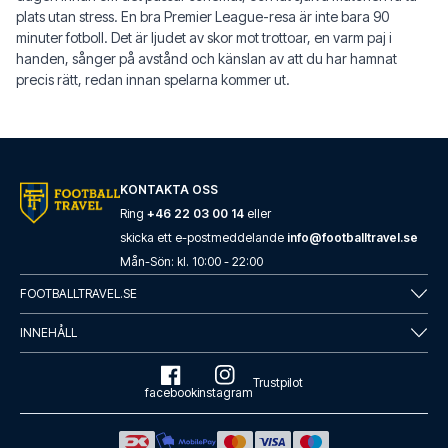
plats utan stress. En bra Premier League-resa är inte bara 90
minuter fotboll. Det är ljudet av skor mot trottoar, en varm paj i
handen, sånger på avstånd och känslan av att du har hamnat
precis rätt, redan innan spelarna kommer ut.
KONTAKTA OSS
Ring
+46 22 03 00 14
eller
skicka ett e-postmeddelande
info@footballtravel.se
Mån
-
Sön
: kl.
10:00
-
22:00
FOOTBALLTRAVEL.SE
INNEHÅLL
Trustpilot
facebook
instagram