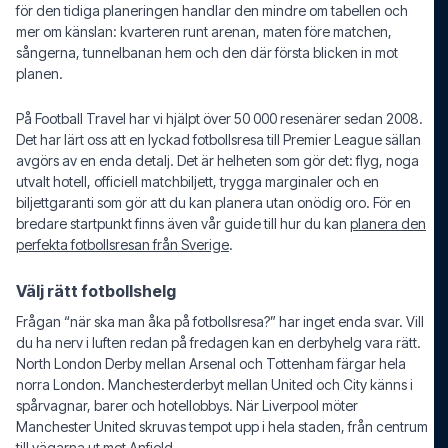
för den tidiga planeringen handlar den mindre om tabellen och
mer om känslan: kvarteren runt arenan, maten före matchen,
sångerna, tunnelbanan hem och den där första blicken in mot
planen.
På Football Travel har vi hjälpt över 50 000 resenärer sedan 2008.
Det har lärt oss att en lyckad fotbollsresa till Premier League sällan
avgörs av en enda detalj. Det är helheten som gör det: flyg, noga
utvalt hotell, officiell matchbiljett, trygga marginaler och en
biljettgaranti som gör att du kan planera utan onödig oro. För en
bredare startpunkt finns även vår guide till hur du kan
planera den
perfekta fotbollsresan från Sverige
.
Välj rätt fotbollshelg
Frågan “när ska man åka på fotbollsresa?” har inget enda svar. Vill
du ha nerv i luften redan på fredagen kan en derbyhelg vara rätt.
North London Derby mellan Arsenal och Tottenham färgar hela
norra London. Manchesterderbyt mellan United och City känns i
spårvagnar, barer och hotellobbys. När Liverpool möter
Manchester United skruvas tempot upp i hela staden, från centrum
till vägarna ut mot Anfield.