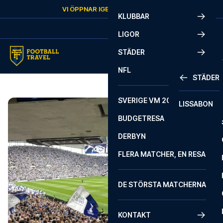
Skip to content
VI ÖPPNAR IGEN
FREDAG
KL.
10:00
KLUBBAR
LIGOR
STÄDER
NFL
STÄDER
SVERIGE VM 2026
LISSABON
BUDGETRESA
DERBYN
FLERA MATCHER, EN RESA
DE STÖRSTA MATCHERNA
KONTAKT