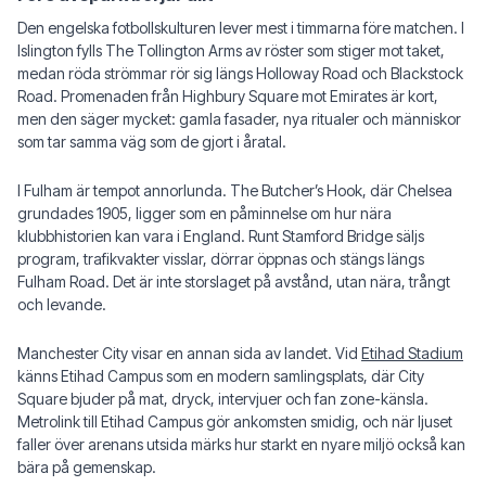
Den engelska fotbollskulturen lever mest i timmarna före matchen. I
Islington fylls The Tollington Arms av röster som stiger mot taket,
medan röda strömmar rör sig längs Holloway Road och Blackstock
Road. Promenaden från Highbury Square mot Emirates är kort,
men den säger mycket: gamla fasader, nya ritualer och människor
som tar samma väg som de gjort i åratal.
I Fulham är tempot annorlunda. The Butcher’s Hook, där Chelsea
grundades 1905, ligger som en påminnelse om hur nära
klubbhistorien kan vara i England. Runt Stamford Bridge säljs
program, trafikvakter visslar, dörrar öppnas och stängs längs
Fulham Road. Det är inte storslaget på avstånd, utan nära, trångt
och levande.
Manchester City visar en annan sida av landet. Vid
Etihad Stadium
känns Etihad Campus som en modern samlingsplats, där City
Square bjuder på mat, dryck, intervjuer och fan zone-känsla.
Metrolink till Etihad Campus gör ankomsten smidig, och när ljuset
faller över arenans utsida märks hur starkt en nyare miljö också kan
bära på gemenskap.