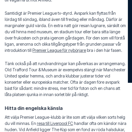
Samtidigt är Premier League tv-styrd. Avspark kan flyttas från
lördag till söndag, ibland även till fredag eller måndag. Därför är
marginaler guld värda. En extra natt gör resan lugnare, särskilt om
du vill hinna med museum, en stadium tour eller bara sitta länge
över frukosten och prata igenom gårdagen. För den som vill förstå
ligan, arenorna och olika tillgångstyper från grunden passar vår
introduktion till
Premier League för nybörjare
bra i den här fasen.
Tänk också på att rundvandringar kan påverkas av arrangemang.
Old Trafford Tour & Museum är exempelvis stängt när Manchester
United spelar hemma, och andra klubbar justerar tider vid
konserter eller europeiska matcher. Ofta är dagen före avspark
bäst för sådant: mindre stress, mer tid för foton och en chans att
låta platsen sjunka in innan sorlet blir på riktigt.
Hitta din engelska känsla
Att välja Premier League-klubb är lite som att välja vilken sorts helg
du vill minnas. En
resa till Liverpool FC
handlar ofta om känslor nära
huden. Vid Anfield ligger The Kop som en fond av röda halsdukar,