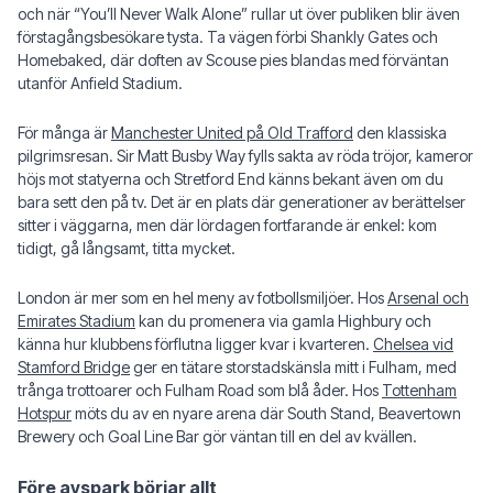
och när “You’ll Never Walk Alone” rullar ut över publiken blir även
förstagångsbesökare tysta. Ta vägen förbi Shankly Gates och
Homebaked, där doften av Scouse pies blandas med förväntan
utanför Anfield Stadium.
För många är
Manchester United på Old Trafford
den klassiska
pilgrimsresan. Sir Matt Busby Way fylls sakta av röda tröjor, kameror
höjs mot statyerna och Stretford End känns bekant även om du
bara sett den på tv. Det är en plats där generationer av berättelser
sitter i väggarna, men där lördagen fortfarande är enkel: kom
tidigt, gå långsamt, titta mycket.
London är mer som en hel meny av fotbollsmiljöer. Hos
Arsenal och
Emirates Stadium
kan du promenera via gamla Highbury och
känna hur klubbens förflutna ligger kvar i kvarteren.
Chelsea vid
Stamford Bridge
ger en tätare storstadskänsla mitt i Fulham, med
trånga trottoarer och Fulham Road som blå åder. Hos
Tottenham
Hotspur
möts du av en nyare arena där South Stand, Beavertown
Brewery och Goal Line Bar gör väntan till en del av kvällen.
Före avspark börjar allt