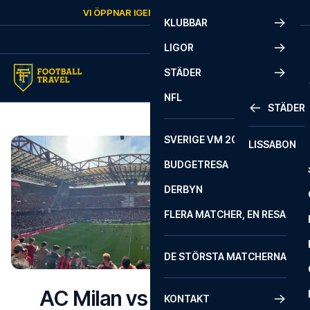
Skip to content
VI ÖPPNAR IGEN
TORSDAG
KL.
10:00
KLUBBAR
LIGOR
STÄDER
NFL
STÄDER
SVERIGE VM 2026
LISSABON
BUDGETRESA
DERBYN
FLERA MATCHER, EN RESA
DE STÖRSTA MATCHERNA
AC Milan vs Inter biljetter
KONTAKT