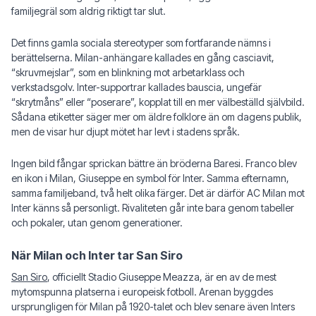
familjegräl som aldrig riktigt tar slut.
Det finns gamla sociala stereotyper som fortfarande nämns i
berättelserna. Milan-anhängare kallades en gång casciavit,
“skruvmejslar”, som en blinkning mot arbetarklass och
verkstadsgolv. Inter-supportrar kallades bauscia, ungefär
“skrytmåns” eller “poserare”, kopplat till en mer välbeställd självbild.
Sådana etiketter säger mer om äldre folklore än om dagens publik,
men de visar hur djupt mötet har levt i stadens språk.
Ingen bild fångar sprickan bättre än bröderna Baresi. Franco blev
en ikon i Milan, Giuseppe en symbol för Inter. Samma efternamn,
samma familjeband, två helt olika färger. Det är därför AC Milan mot
Inter känns så personligt. Rivaliteten går inte bara genom tabeller
och pokaler, utan genom generationer.
När Milan och Inter tar San Siro
San Siro
, officiellt Stadio Giuseppe Meazza, är en av de mest
mytomspunna platserna i europeisk fotboll. Arenan byggdes
ursprungligen för Milan på 1920-talet och blev senare även Inters