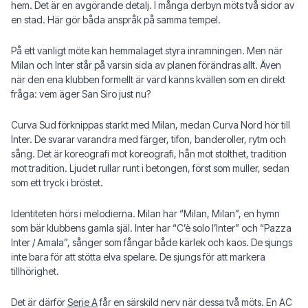
hem. Det är en avgörande detalj. I många derbyn möts två sidor av
en stad. Här gör båda anspråk på samma tempel.
På ett vanligt möte kan hemmalaget styra inramningen. Men när
Milan och Inter står på varsin sida av planen förändras allt. Även
när den ena klubben formellt är värd känns kvällen som en direkt
fråga: vem äger San Siro just nu?
Curva Sud förknippas starkt med Milan, medan Curva Nord hör till
Inter. De svarar varandra med färger, tifon, banderoller, rytm och
sång. Det är koreografi mot koreografi, hån mot stolthet, tradition
mot tradition. Ljudet rullar runt i betongen, först som muller, sedan
som ett tryck i bröstet.
Identiteten hörs i melodierna. Milan har “Milan, Milan”, en hymn
som bär klubbens gamla själ. Inter har “C’è solo l’Inter” och “Pazza
Inter / Amala”, sånger som fångar både kärlek och kaos. De sjungs
inte bara för att stötta elva spelare. De sjungs för att markera
tillhörighet.
Det är därför
Serie A
får en särskild nerv när dessa två möts. En AC