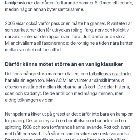
familjehistorier där någon fortfarande nämner 6–0 med ett leende,
medan någon annan byter samtalsämne.
2005 visar också varför passionen måste ha gränser. Rivaliteten är
som starkast när den får uttryckas i sång, färg, nerv och kollektiv
närvaro – inte när den tippar över i fara. Just därför är de stora
Milanokvällarna så fascinerande: de rör sig hela tiden nära kanten
mellan skönhet och besatthet.
Därför känns mötet större än en vanlig klassiker
Det finns många stora matcher i Italien, och
fotbollens stora strider
har alla sin egen ton. Men AC Milan vs Inter är särskilt intensivt
eftersom avståndet mellan klubbarna är så kort. De delar historia,
scen och stadsmyt. De delar till och med många minnen, men
aldrig tolkningen av dem.
När spelarna kliver ut på gräset är det därför inte bara en kamp om
tre poäng. Det är en ny rad i en berättelse som började med en
splittring 1908 och som fortfarande känns levande. Rött och svart
mot blått och svart. Två sånger som försöker överrösta varandra.