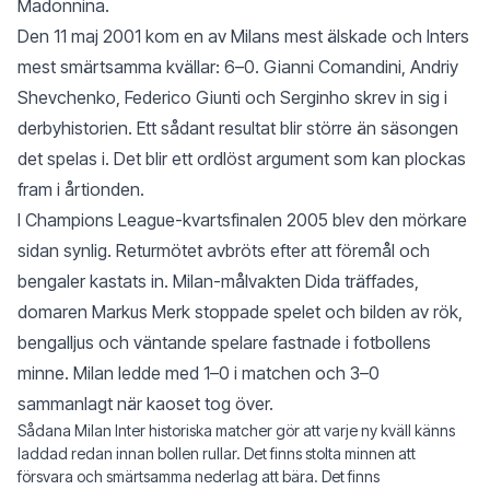
Madonnina.
Den 11 maj 2001 kom en av Milans mest älskade och Inters
mest smärtsamma kvällar: 6–0. Gianni Comandini, Andriy
Shevchenko, Federico Giunti och Serginho skrev in sig i
derbyhistorien. Ett sådant resultat blir större än säsongen
det spelas i. Det blir ett ordlöst argument som kan plockas
fram i årtionden.
I Champions League-kvartsfinalen 2005 blev den mörkare
sidan synlig. Returmötet avbröts efter att föremål och
bengaler kastats in. Milan-målvakten Dida träffades,
domaren Markus Merk stoppade spelet och bilden av rök,
bengalljus och väntande spelare fastnade i fotbollens
minne. Milan ledde med 1–0 i matchen och 3–0
sammanlagt när kaoset tog över.
Sådana Milan Inter historiska matcher gör att varje ny kväll känns
laddad redan innan bollen rullar. Det finns stolta minnen att
försvara och smärtsamma nederlag att bära. Det finns