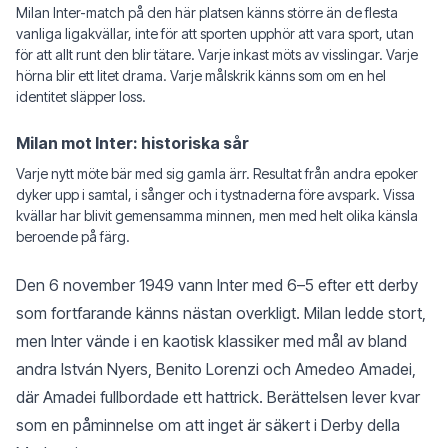
Milan Inter-match på den här platsen känns större än de flesta
vanliga ligakvällar, inte för att sporten upphör att vara sport, utan
för att allt runt den blir tätare. Varje inkast möts av visslingar. Varje
hörna blir ett litet drama. Varje målskrik känns som om en hel
identitet släpper loss.
Milan mot Inter: historiska sår
Varje nytt möte bär med sig gamla ärr. Resultat från andra epoker
dyker upp i samtal, i sånger och i tystnaderna före avspark. Vissa
kvällar har blivit gemensamma minnen, men med helt olika känsla
beroende på färg.
Den 6 november 1949 vann Inter med 6–5 efter ett derby
som fortfarande känns nästan overkligt. Milan ledde stort,
men Inter vände i en kaotisk klassiker med mål av bland
andra István Nyers, Benito Lorenzi och Amedeo Amadei,
där Amadei fullbordade ett hattrick. Berättelsen lever kvar
som en påminnelse om att inget är säkert i Derby della