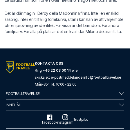
Ett stadionrum som för en kväll inte tillhör någon helt och hållet.
Det är där magin i Derby della Madonnina finns. Inte i en enskild
säsong, inte i en tillfällig formkurva, utan i känslan av att varje möte
blir en prövning av identitet. För vissa är det barndom. För andra
familjearv. För alla på plats är det en kväll där Milano delas mitt itu.
KONTAKTA OSS
Ring
+46 22 03 00 14
eller
skicka ett e-postmeddelande
info@footballtravel.se
Mån
-
Sön
: kl.
10:00
-
22:00
FOOTBALLTRAVEL.SE
INNEHÅLL
Trustpilot
facebook
instagram