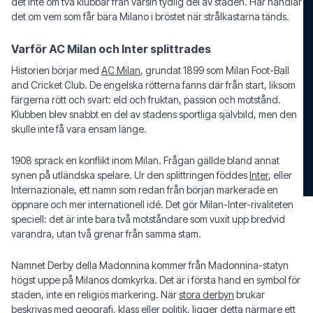
det inte om två klubbar från varsin tydlig del av staden. Här handlar
det om vem som får bära Milano i bröstet när strålkastarna tänds.
Varför AC Milan och Inter splittrades
Historien börjar med
AC Milan
, grundat 1899 som Milan Foot-Ball
and Cricket Club. De engelska rötterna fanns där från start, liksom
färgerna rött och svart: eld och fruktan, passion och motstånd.
Klubben blev snabbt en del av stadens sportliga självbild, men den
skulle inte få vara ensam länge.
1908 sprack en konflikt inom Milan. Frågan gällde bland annat
synen på utländska spelare. Ur den splittringen föddes
Inter
, eller
Internazionale, ett namn som redan från början markerade en
öppnare och mer internationell idé. Det gör Milan-Inter-rivaliteten
speciell: det är inte bara två motståndare som vuxit upp bredvid
varandra, utan två grenar från samma stam.
Namnet Derby della Madonnina kommer från Madonnina-statyn
högst uppe på Milanos domkyrka. Det är i första hand en symbol för
staden, inte en religiös markering. När
stora derbyn
brukar
beskrivas med geografi, klass eller politik, ligger detta närmare ett