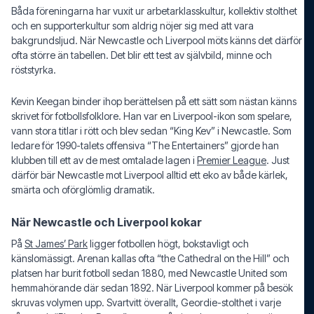
Båda föreningarna har vuxit ur arbetarklasskultur, kollektiv stolthet
och en supporterkultur som aldrig nöjer sig med att vara
bakgrundsljud. När Newcastle och Liverpool möts känns det därför
ofta större än tabellen. Det blir ett test av självbild, minne och
röststyrka.
Kevin Keegan binder ihop berättelsen på ett sätt som nästan känns
skrivet för fotbollsfolklore. Han var en Liverpool-ikon som spelare,
vann stora titlar i rött och blev sedan “King Kev” i Newcastle. Som
ledare för 1990-talets offensiva “The Entertainers” gjorde han
klubben till ett av de mest omtalade lagen i
Premier League
. Just
därför bär Newcastle mot Liverpool alltid ett eko av både kärlek,
smärta och oförglömlig dramatik.
När Newcastle och Liverpool kokar
På
St James’ Park
ligger fotbollen högt, bokstavligt och
känslomässigt. Arenan kallas ofta “the Cathedral on the Hill” och
platsen har burit fotboll sedan 1880, med Newcastle United som
hemmahörande där sedan 1892. När Liverpool kommer på besök
skruvas volymen upp. Svartvitt överallt, Geordie-stolthet i varje