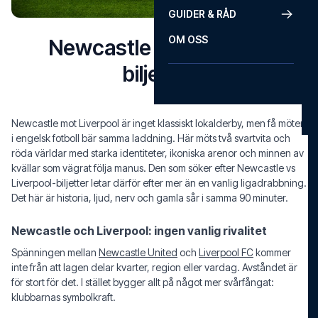
GUIDER & RÅD
OM OSS
Newcastle vs Liverpool
biljetter
Newcastle mot Liverpool är inget klassiskt lokalderby, men få möten
i engelsk fotboll bär samma laddning. Här möts två svartvita och
röda världar med starka identiteter, ikoniska arenor och minnen av
kvällar som vägrat följa manus. Den som söker efter Newcastle vs
Liverpool-biljetter letar därför efter mer än en vanlig ligadrabbning.
Det här är historia, ljud, nerv och gamla sår i samma 90 minuter.
Newcastle och Liverpool: ingen vanlig rivalitet
Spänningen mellan
Newcastle United
och
Liverpool FC
kommer
inte från att lagen delar kvarter, region eller vardag. Avståndet är
för stort för det. I stället bygger allt på något mer svårfångat:
klubbarnas symbolkraft.