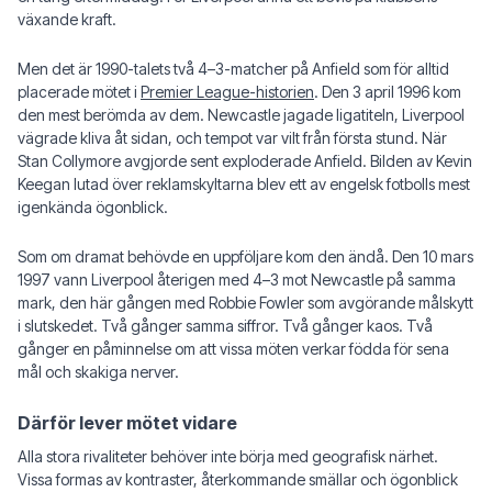
växande kraft.
Men det är 1990-talets två 4–3-matcher på Anfield som för alltid
placerade mötet i
Premier League-historien
. Den 3 april 1996 kom
den mest berömda av dem. Newcastle jagade ligatiteln, Liverpool
vägrade kliva åt sidan, och tempot var vilt från första stund. När
Stan Collymore avgjorde sent exploderade Anfield. Bilden av Kevin
Keegan lutad över reklamskyltarna blev ett av engelsk fotbolls mest
igenkända ögonblick.
Som om dramat behövde en uppföljare kom den ändå. Den 10 mars
1997 vann Liverpool återigen med 4–3 mot Newcastle på samma
mark, den här gången med Robbie Fowler som avgörande målskytt
i slutskedet. Två gånger samma siffror. Två gånger kaos. Två
gånger en påminnelse om att vissa möten verkar födda för sena
mål och skakiga nerver.
Därför lever mötet vidare
Alla stora rivaliteter behöver inte börja med geografisk närhet.
Vissa formas av kontraster, återkommande smällar och ögonblick