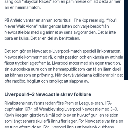
sång och “Blaydon Races” som en påminnelse om att detta är mer
än en hemmamatch.
På
Anfield
väntar en annan sorts ritual. The Kop reser sig, “You’ll
Never Walk Alone” rullar genom luften och varje besök från
Newcastle bär med sig minnet av sena avgöranden. Det är inte
bara en kuliss. Det är en del av berättelsen.
Det som gör en Newcastle-Liverpool-match speciell är kontrasten.
Newcastle kommer med rå, direkt passion och en känsla av att hela
fästet trycker laget framåt. Liverpool möter med sin egen tradition,
sin europeiska aura och en hemmapublik som kan få en jämn duell
att kännas som en prövning. När de två världarna kolliderar blir det
ofta rastlöst, högljutt och omöjligt att slappna av.
Liverpool 4–3 Newcastle skrev folklore
Rivalitetens nerv fanns redan före Premier League-eran. I
FA-
cupfinalen 1974
på Wembley slog Liverpool Newcastle med 3–0.
Kevin Keegan gjorde två mål och blev en huvudfigur i en relation
som långt senare skulle få ännu fler lager. För Newcastle var finalen
en tung eftermiddag. För Liverpool ännu ett bevis på klubbens