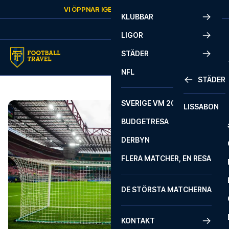
Skip to content
VI ÖPPNAR IGEN
FREDAG
KL.
10:00
KLUBBAR
LIGOR
STÄDER
NFL
STÄDER
SVERIGE VM 2026
LISSABON
BUDGETRESA
DERBYN
FLERA MATCHER, EN RESA
DE STÖRSTA MATCHERNA
KONTAKT