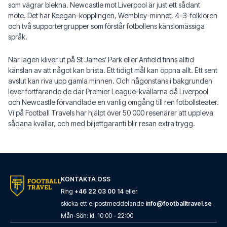
som vägrar blekna. Newcastle mot Liverpool är just ett sådant
möte. Det har Keegan-kopplingen, Wembley-minnet, 4–3-folkloren
och två supportergrupper som förstår fotbollens känslomässiga
språk.
När lagen kliver ut på St James’ Park eller Anfield finns alltid
känslan av att något kan brista. Ett tidigt mål kan öppna allt. Ett sent
avslut kan riva upp gamla minnen. Och någonstans i bakgrunden
lever fortfarande de där Premier League-kvällarna då Liverpool
och Newcastle förvandlade en vanlig omgång till ren fotbollsteater.
Vi på Football Travels har hjälpt över 50 000 resenärer att uppleva
sådana kvällar, och med biljettgaranti blir resan extra trygg.
KONTAKTA OSS
Ring
+46 22 03 00 14
eller
skicka ett e-postmeddelande
info@footballtravel.se
Mån
-
Sön
: kl.
10:00
-
22:00