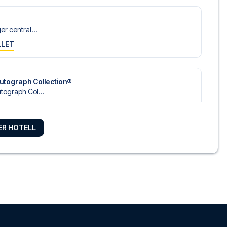
r central...
LLET
utograph Collection®
tograph Col...
LLET
LER HOTELL
tel i c...
LLET
rpost