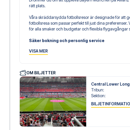
rätt plats.
Våra skräddarsydda fotbollsresor är designade för att g
fotbollsresa som passar perfekt till just dina preferenser. V
för alla smaker och budgetar och flexibla flygavgångar 
Säker bokning och personlig service
Din säkerhet och upplevelse är vår högsta prioritet. Vi 
VISA MER
din fotbollspaket och står redo med personlig service bå
14 eller
här
, om du behöver hjälp med att boka resan.
Är du redo att uppleva Bayern München på Allianz Arena
OM BILJETTER
att realisera din fotbollsresedröm!
Central Lower Longs
Tribun
:
Sektion
:
BILJETINFORMATI