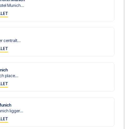
tel Munich...
LLET
 centralt...
LLET
unich
ch place...
LLET
Munich
ich ligger...
LLET