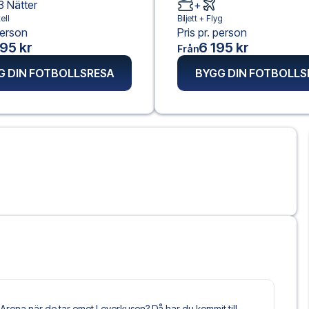
3
Nätter
+
ell
Biljett +
Flyg
person
Pris pr. person
95 kr
6 195 kr
Från
G DIN FOTBOLLSRESA
BYGG DIN FOTBOLLS
rena när de tar emot Leverkusen? Då har du kommit till