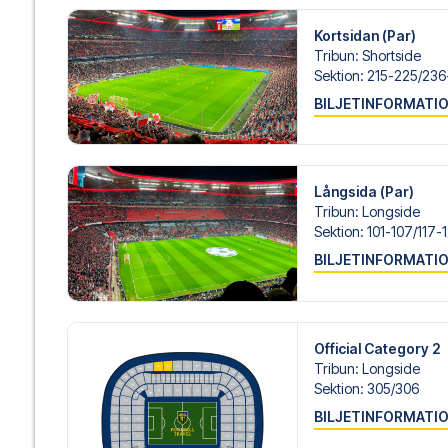
Kortsidan (Par)
Tribun
:
Shortside
Sektion
:
215-225/​236
BILJETINFORMATI
Långsida (Par)
Tribun
:
Longside
Sektion
:
101-107/​117-
BILJETINFORMATI
Official Category 2
Tribun
:
Longside
Sektion
:
305/​306
BILJETINFORMATI