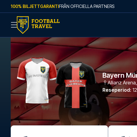
Skip to content
100% BILJETTGARANTI
FRÅN OFFICIELLA PARTNERS
Bayern Mü
Allianz Arena
Reseperiod
:
12