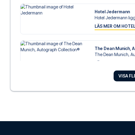
Hotel Jedermann
Hotel Jedermann ligge
LÄS MER OM HOTE
The Dean Munich, A
The Dean Munich, Au
LÄS MER OM HOTE
VISA F
Platzl Hotel
När du bor på Platzl Ho
LÄS MER OM HOTE
Sofitel Munich Baye