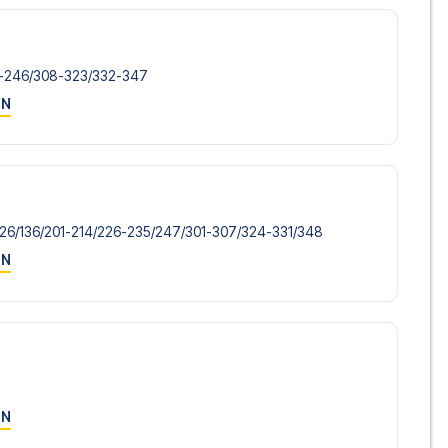
-246/​308-323/​332-347
ON
126/​136/​201-214/​226-235/​247/​301-307/​324-331/​348
ON
ON