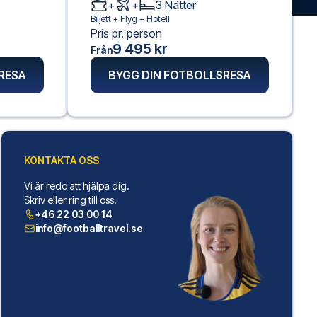
+
+
3
Nätter
Biljett +
Flyg
+
Hotell
Pris pr. person
9 495 kr
Från
RESA
BYGG DIN FOTBOLLSRESA
KONTAKTA OSS
Vi är redo att hjälpa dig.
Skriv eller ring till oss.
+46 22 03 00 14
info@footballtravel.se