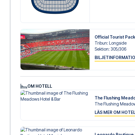
Official Tourist Pa
Tribun
:
Longside
Sektion
:
305/​306
BILJETINFORMATI
OM HOTELL
The Flushing Meado
The Flushing Meadows
LÄS MER OM HOTE
Leonardo Boutique 