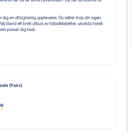
e dig en oförglömlig upplevelse. Du sätter ihop din egen
älj bland ett brett utbud av fotbollsbiljetter, utvalda hotell
som passar dig bäst.
säkerställer en problemfri bokningsprocess i samband med
de före och under resan. Vi är tillgängliga på +46 22 03 00
 mot Leverkusen? Kontakta oss idag, och låt oss hjälpa dig
ide (Pairs)
ON