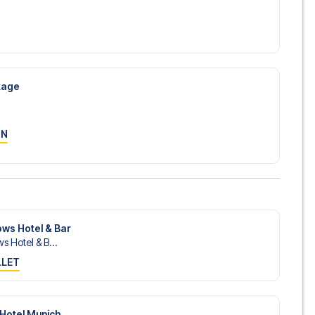
ckage
ON
ws Hotel & Bar
 Hotel & B...
LLET
Hotel Munich