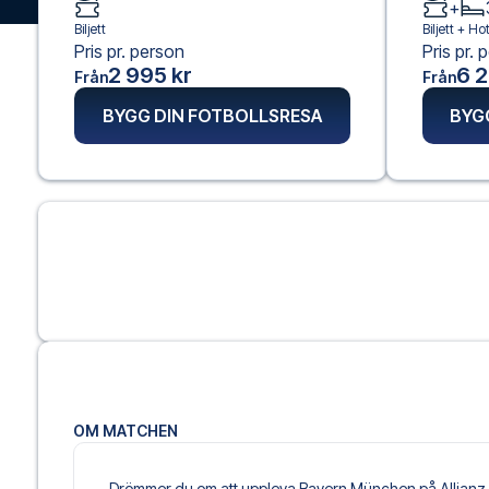
+
Biljett
Biljett +
Hot
Pris pr. person
Pris pr. 
2 995 kr
6 2
Från
Från
BYGG DIN FOTBOLLSRESA
BYG
OM MATCHEN
Drömmer du om att uppleva Bayern München på Allianz A