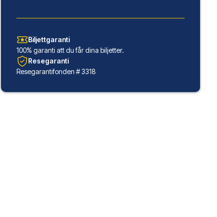
Biljettgaranti
100% garanti att du får dina biljetter.
Resegaranti
Resegarantifonden # 3318