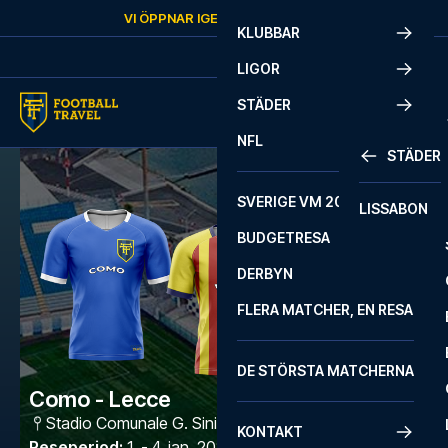
Skip to content
VI ÖPPNAR IGEN
LÖRDAG
KL.
10:00
KLUBBAR
LIGOR
STÄDER
NFL
STÄDER
SVERIGE VM 2026
LISSABON
BUDGETRESA
DERBYN
FLERA MATCHER, EN RESA
DE STÖRSTA MATCHERNA
Como - Lecce
Stadio Comunale G. Sinigaglia
,
Como
KONTAKT
Reseperiod
:
1. - 4. jan. 2027