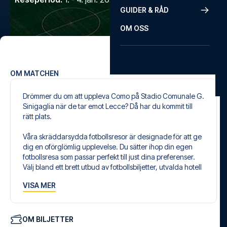
GUIDER & RÅD
OM OSS
OM MATCHEN
Drömmer du om att uppleva Como på Stadio Comunale G.
Sinigaglia när de tar emot Lecce? Då har du kommit till
rätt plats.
Våra skräddarsydda fotbollsresor är designade för att ge
dig en oförglömlig upplevelse. Du sätter ihop din egen
fotbollsresa som passar perfekt till just dina preferenser.
Välj bland ett brett utbud av fotbollsbiljetter, utvalda hotell
för alla smaker och budgetar och flexibla flygavgångar
VISA MER
som passar dig bäst.
Säker bokning och personlig service
Din säkerhet och upplevelse är vår högsta prioritet. Vi
OM BILJETTER