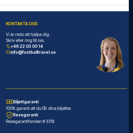
säkerställer en problemfri bokningsprocess i samband
med din fotbollspaket och står redo med personlig
service både före och under resan. Vi är tillgängliga på
+46 22 03 00 14 eller
här
, om du behöver hjälp med att
KONTAKTA OSS
boka resan.
Vi är redo att hjälpa dig.
Är du redo att uppleva Como på Stadio Comunale G.
Skriv eller ring till oss.
Sinigaglia mot Lecce? Kontakta oss idag, och låt oss
+46 22 03 00 14
hjälpa dig att realisera din fotbollsresedröm!
info@footballtravel.se
Biljettgaranti
100% garanti att du får dina biljetter.
Resegaranti
Resegarantifonden # 3318