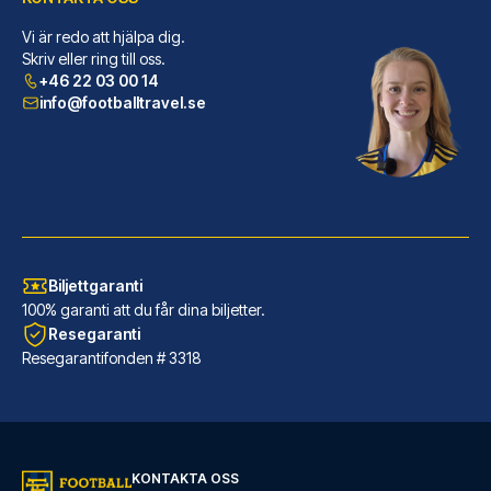
Vi är redo att hjälpa dig.
ibis Styles London Southwark – near Borough Market
Skriv eller ring till oss.
+46 22 03 00 14
Ibis Styles London Southwark –...
info@footballtravel.se
LÄS MER OM HOTELLET
Biljettgaranti
100% garanti att du får dina biljetter.
Resegaranti
Resegarantifonden # 3318
Marlin Apartments London Bridge - Empire Square
KONTAKTA OSS