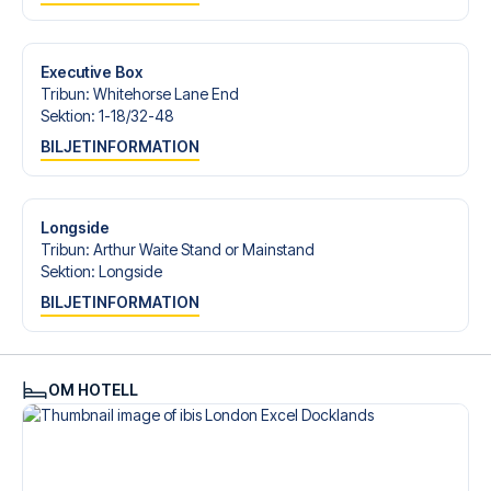
Är du redo att uppleva Crystal Palace på Selhurst Park
mot Bournemouth? Kontakta oss idag, och låt oss hjälpa
dig att realisera din fotbollsresedröm!
Executive Box
Tribun
:
Whitehorse Lane End
Sektion
:
1-18/​32-48
BILJETINFORMATION
Longside
Tribun
:
Arthur Waite Stand or Mainstand
Sektion
:
Longside
BILJETINFORMATION
OM HOTELL