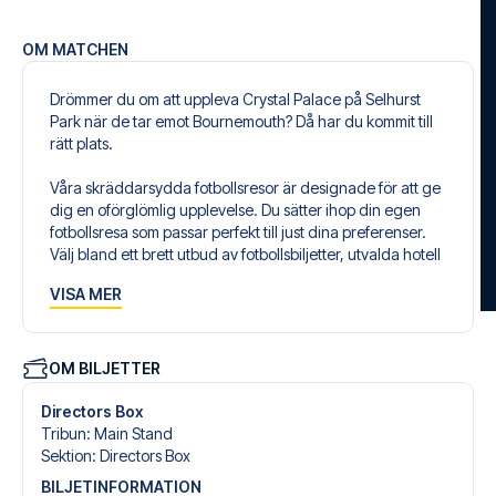
OM MATCHEN
Drömmer du om att uppleva Crystal Palace på Selhurst
Park när de tar emot Bournemouth? Då har du kommit till
rätt plats.
Våra skräddarsydda fotbollsresor är designade för att ge
dig en oförglömlig upplevelse. Du sätter ihop din egen
fotbollsresa som passar perfekt till just dina preferenser.
Välj bland ett brett utbud av fotbollsbiljetter, utvalda hotell
för alla smaker och budgetar och flexibla flygavgångar
VISA MER
som passar dig bäst.
Säker bokning och personlig service
Din säkerhet och upplevelse är vår högsta prioritet. Vi
OM BILJETTER
säkerställer en problemfri bokningsprocess i samband
med din fotbollspaket och står redo med personlig
Directors Box
service både före och under resan. Vi är tillgängliga på
Tribun
:
Main Stand
+46 22 03 00 14 eller
här
, om du behöver hjälp med att
Sektion
:
Directors Box
boka resan.
BILJETINFORMATION