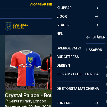
Skip to content
VI ÖPPNAR IGEN
LÖRDAG
KL.
10:00
KLUBBAR
LIGOR
STÄDER
NFL
STÄDER
SVERIGE VM 2026
LISSABON
BUDGETRESA
DERBYN
FLERA MATCHER, EN RESA
DE STÖRSTA MATCHERNA
Crystal Palace - Bournemouth
Selhurst Park
,
London
KONTAKT
Reseperiod
:
29 dec. 2026 - 1 jan. 2027