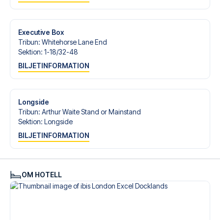
Är du redo att uppleva Crystal Palace på Selhurst Park
mot Hull City? Kontakta oss idag, och låt oss hjälpa dig att
realisera din fotbollsresedröm!
Executive Box
Tribun
:
Whitehorse Lane End
Sektion
:
1-18/​32-48
BILJETINFORMATION
Longside
Tribun
:
Arthur Waite Stand or Mainstand
Sektion
:
Longside
BILJETINFORMATION
OM HOTELL