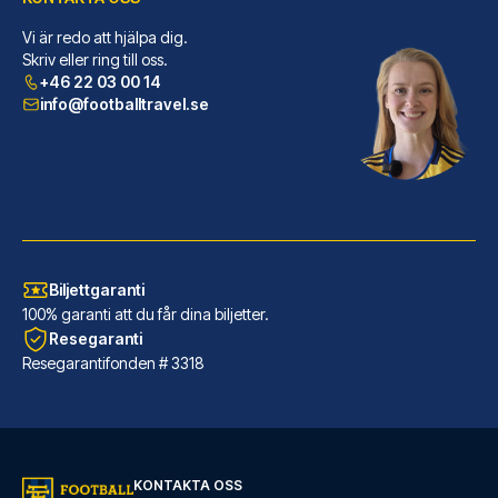
Vi är redo att hjälpa dig.
ibis Styles London Southwark – near Borough Market
Skriv eller ring till oss.
+46 22 03 00 14
Ibis Styles London Southwark –...
info@footballtravel.se
LÄS MER OM HOTELLET
Biljettgaranti
100% garanti att du får dina biljetter.
Resegaranti
Resegarantifonden # 3318
Marlin Apartments London Bridge - Empire Square
KONTAKTA OSS