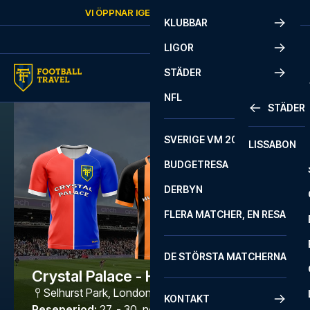
Skip to content
VI ÖPPNAR IGEN
SÖNDAG
KL.
10:00
KLUBBAR
LIGOR
STÄDER
NFL
STÄDER
SVERIGE VM 2026
LISSABON
BUDGETRESA
DERBYN
FLERA MATCHER, EN RESA
DE STÖRSTA MATCHERNA
Crystal Palace - Hull City
Selhurst Park
,
London
KONTAKT
Reseperiod
:
27. - 30. nov. 2026