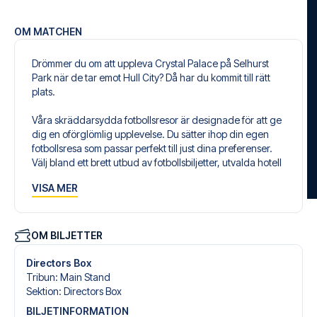
OM MATCHEN
Drömmer du om att uppleva Crystal Palace på Selhurst
Park när de tar emot Hull City? Då har du kommit till rätt
plats.
Våra skräddarsydda fotbollsresor är designade för att ge
dig en oförglömlig upplevelse. Du sätter ihop din egen
fotbollsresa som passar perfekt till just dina preferenser.
Välj bland ett brett utbud av fotbollsbiljetter, utvalda hotell
för alla smaker och budgetar och flexibla flygavgångar
VISA MER
som passar dig bäst.
Säker bokning och personlig service
Din säkerhet och upplevelse är vår högsta prioritet. Vi
OM BILJETTER
säkerställer en problemfri bokningsprocess i samband
med din fotbollspaket och står redo med personlig
Directors Box
service både före och under resan. Vi är tillgängliga på
Tribun
:
Main Stand
+46 22 03 00 14 eller
här
, om du behöver hjälp med att
Sektion
:
Directors Box
boka resan.
BILJETINFORMATION