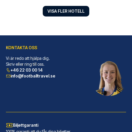
VISA FLER HOTELL
KONTAKTA OSS
Vi är redo att hjälpa dig.
ibis Styles London Southwark – near Borough Market
Skriv eller ring till oss.
+46 22 03 00 14
Ibis Styles London Southwark –...
info@footballtravel.se
LÄS MER OM HOTELLET
Biljettgaranti
100% garanti att du får dina biljetter.