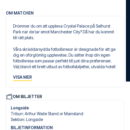
OM MATCHEN
Drömmer du om att uppleva Crystal Palace på Selhurst
Park när de tar emot Manchester City? Då har du kommit
till rätt plats.
Våra skräddarsydda fotbollsresor är designade för att ge
dig en oförglömlig upplevelse. Du sätter ihop din egen
fotbollsresa som passar perfekt till just dina preferenser.
Välj bland ett brett utbud av fotbollsbiljetter, utvalda hotell
för alla smaker och budgetar och flexibla flygavgångar
VISA MER
som passar dig bäst.
Säker bokning och personlig service
Din säkerhet och upplevelse är vår högsta prioritet. Vi
OM BILJETTER
säkerställer en problemfri bokningsprocess i samband
med din fotbollspaket och står redo med personlig
Longside
service både före och under resan. Vi är tillgängliga på
Tribun
:
Arthur Waite Stand or Mainstand
+46 22 03 00 14 eller
här
, om du behöver hjälp med att
Sektion
:
Longside
boka resan.
BILJETINFORMATION