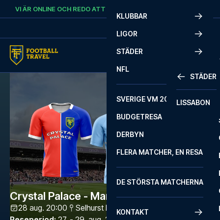
Skip to content
VI ÄR ONLINE OCH REDO ATT HJÄLPA DIG.
RING
+46 22 03 00 14
KLUBBAR
LIGOR
STÄDER
NFL
STÄDER
SVERIGE VM 2026
LISSABON
BUDGETRESA
DERBYN
FLERA MATCHER, EN RESA
DE STÖRSTA MATCHERNA
Crystal Palace - Manchester City
28 aug. 20:00
Selhurst Park
,
London
KONTAKT
Reseperiod
:
27. - 29. aug. 2026