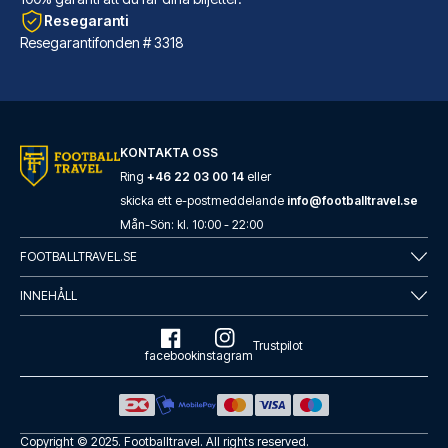
Resegaranti
Resegarantifonden # 3318
Marlin Apartments London Bridge - Empire Square
KONTAKTA OSS
I London-området London centru...
Ring
+46 22 03 00 14
eller
skicka ett e-postmeddelande
info@footballtravel.se
LÄS MER OM HOTELLET
Mån
-
Sön
: kl.
10:00
-
22:00
FOOTBALLTRAVEL.SE
INNEHÅLL
Trustpilot
facebook
instagram
Copyright © 2025.
Footballtravel
. All rights reserved.