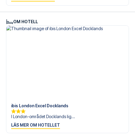
Är du redo att uppleva Crystal Palace på Selhurst Park
mot Manchester City? Kontakta oss idag, och låt oss
hjälpa dig att realisera din fotbollsresedröm!
OM HOTELL
ibis London Excel Docklands
I London-området Docklands lig...
LÄS MER OM HOTELLET