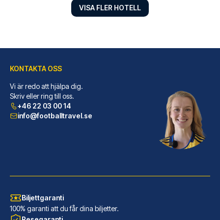
VISA FLER HOTELL
KONTAKTA OSS
Hotel Senator
Vi är redo att hjälpa dig.
Hotel Senator ligger centralt ...
Skriv eller ring till oss.
+46 22 03 00 14
LÄS MER OM HOTELLET
info@footballtravel.se
Biljettgaranti
100% garanti att du får dina biljetter.
Resegaranti