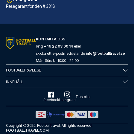
Resegarantifonden # 3318
Radisson Blu Hotel Dortmund
Radisson Blu Hotel Dortmund li...
KONTAKTA OSS
LÄS MER OM HOTELLET
Ring
+46 22 03 00 14
eller
skicka ett e-postmeddelande
info@footballtravel.se
Mån
-
Sön
: kl.
10:00
-
22:00
FOOTBALLTRAVEL.SE
INNEHÅLL
Trustpilot
facebook
instagram
Copyright © 2025.
Footballtravel
. All rights reserved.
FOOTBALLTRAVEL.COM
Leonardo Hotel Dortmund