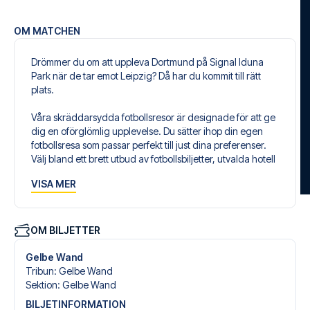
OM MATCHEN
Drömmer du om att uppleva Dortmund på Signal Iduna
Park när de tar emot Leipzig? Då har du kommit till rätt
plats.
Våra skräddarsydda fotbollsresor är designade för att ge
dig en oförglömlig upplevelse. Du sätter ihop din egen
fotbollsresa som passar perfekt till just dina preferenser.
Välj bland ett brett utbud av fotbollsbiljetter, utvalda hotell
för alla smaker och budgetar och flexibla flygavgångar
VISA MER
som passar dig bäst.
Säker bokning och personlig service
Din säkerhet och upplevelse är vår högsta prioritet. Vi
OM BILJETTER
säkerställer en problemfri bokningsprocess i samband
med din fotbollspaket och står redo med personlig
Gelbe Wand
service både före och under resan. Vi är tillgängliga på
Tribun
:
Gelbe Wand
+46 22 03 00 14 eller
här
, om du behöver hjälp med att
Sektion
:
Gelbe Wand
boka resan.
BILJETINFORMATION