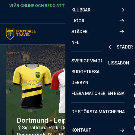
Skip to content
VI ÄR ONLINE OCH REDO ATT HJÄLPA DIG.
RING
+46 22 03 00 14
KLUBBAR
LIGOR
STÄDER
NFL
STÄDER
SVERIGE VM 2026
LISSABON
BUDGETRESA
DERBYN
FLERA MATCHER, EN RESA
DE STÖRSTA MATCHERNA
Dortmund - Leipzig
Signal Iduna Park
,
Dortmund
KONTAKT
Reseperiod
:
23. - 26. apr. 2027