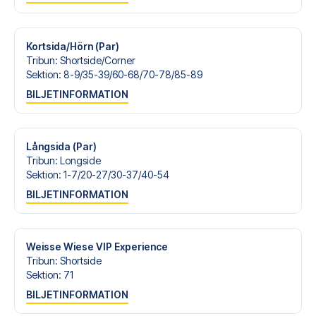
Är du redo att uppleva Dortmund på Signal Iduna Park
mot Leipzig? Kontakta oss idag, och låt oss hjälpa dig att
realisera din fotbollsresedröm!
Kortsida/Hörn (Par)
Tribun
:
Shortside/​Corner
Sektion
:
8-9/​35-39/​60-68/​70-78/​85-89
BILJETINFORMATION
Långsida (Par)
Tribun
:
Longside
Sektion
:
1-7/​20-27/​30-37/​40-54
BILJETINFORMATION
Weisse Wiese VIP Experience
Tribun
:
Shortside
Sektion
:
71
BILJETINFORMATION