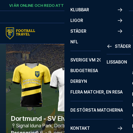
Skip to content
VI ÄR ONLINE OCH REDO ATT HJÄLPA DIG.
RING
+46 22 03 00 14
KLUBBAR
LIGOR
STÄDER
NFL
STÄDER
SVERIGE VM 2026
LISSABON
BUDGETRESA
DERBYN
FLERA MATCHER, EN RESA
DE STÖRSTA MATCHERNA
Dortmund - SV Elversberg
Signal Iduna Park
,
Dortmund
KONTAKT
Reseperiod
:
6. - 9. nov. 2026