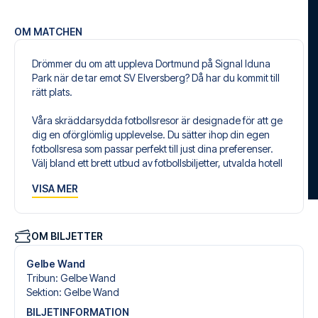
OM MATCHEN
Drömmer du om att uppleva Dortmund på Signal Iduna
Park när de tar emot SV Elversberg? Då har du kommit till
rätt plats.
Våra skräddarsydda fotbollsresor är designade för att ge
dig en oförglömlig upplevelse. Du sätter ihop din egen
fotbollsresa som passar perfekt till just dina preferenser.
Välj bland ett brett utbud av fotbollsbiljetter, utvalda hotell
för alla smaker och budgetar och flexibla flygavgångar
VISA MER
som passar dig bäst.
Säker bokning och personlig service
Din säkerhet och upplevelse är vår högsta prioritet. Vi
OM BILJETTER
säkerställer en problemfri bokningsprocess i samband
med din fotbollspaket och står redo med personlig
Gelbe Wand
service både före och under resan. Vi är tillgängliga på
Tribun
:
Gelbe Wand
+46 22 03 00 14 eller
här
, om du behöver hjälp med att
Sektion
:
Gelbe Wand
boka resan.
BILJETINFORMATION