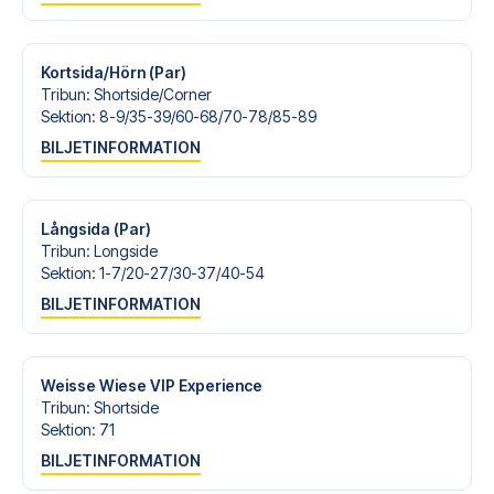
Är du redo att uppleva Dortmund på Signal Iduna Park
mot SV Elversberg? Kontakta oss idag, och låt oss hjälpa
dig att realisera din fotbollsresedröm!
Kortsida/Hörn (Par)
Tribun
:
Shortside/​Corner
Sektion
:
8-9/​35-39/​60-68/​70-78/​85-89
BILJETINFORMATION
Långsida (Par)
Tribun
:
Longside
Sektion
:
1-7/​20-27/​30-37/​40-54
BILJETINFORMATION
Weisse Wiese VIP Experience
Tribun
:
Shortside
Sektion
:
71
BILJETINFORMATION