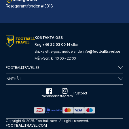
Resegarantifonden # 3318
Radisson Blu Hotel Dortmund
Radisson Blu Hotel Dortmund li...
KONTAKTA OSS
LÄS MER OM HOTELLET
Ring
+46 22 03 00 14
eller
skicka ett e-postmeddelande
info@footballtravel.se
Mån
-
Sön
: kl.
10:00
-
22:00
FOOTBALLTRAVEL.SE
INNEHÅLL
Trustpilot
facebook
instagram
Copyright © 2025.
Footballtravel
. All rights reserved.
FOOTBALLTRAVEL.COM
Leonardo Hotel Dortmund