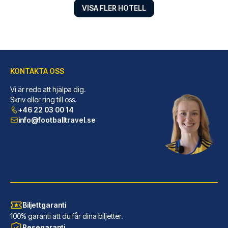
VISA FLER HOTELL
KONTAKTA OSS
Hotel Senator
Vi är redo att hjälpa dig.
Hotel Senator ligger centralt ...
Skriv eller ring till oss.
+46 22 03 00 14
LÄS MER OM HOTELLET
info@footballtravel.se
Biljettgaranti
100% garanti att du får dina biljetter.
Resegaranti