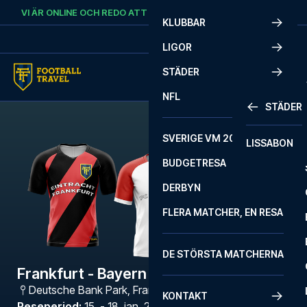
Skip to content
VI ÄR ONLINE OCH REDO ATT HJÄLPA DIG.
RING
+46 22 03 00 14
KLUBBAR
LIGOR
STÄDER
NFL
STÄDER
SVERIGE VM 2026
LISSABON
BUDGETRESA
DERBYN
FLERA MATCHER, EN RESA
DE STÖRSTA MATCHERNA
Frankfurt - Bayern München
Deutsche Bank Park
,
Frankfurt
KONTAKT
Reseperiod
:
15. - 18. jan. 2027