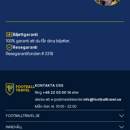
Biljettgaranti
100% garanti att du får dina biljetter.
Resegaranti
Resegarantifonden # 3318
Maritim Hotel Frankfurt
Maritim Hotel Frankfurt ligger...
LÄS MER OM HOTELLET
KONTAKTA OSS
Ring
+46 22 03 00 14
eller
skicka ett e-postmeddelande
info@footballtravel.se
Mån
-
Sön
: kl.
10:00
-
22:00
FOOTBALLTRAVEL.SE
INNEHÅLL