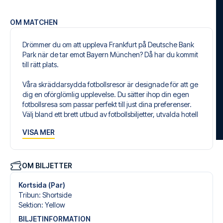
OM MATCHEN
Drömmer du om att uppleva Frankfurt på Deutsche Bank
Park när de tar emot Bayern München? Då har du kommit
till rätt plats.
Våra skräddarsydda fotbollsresor är designade för att ge
dig en oförglömlig upplevelse. Du sätter ihop din egen
fotbollsresa som passar perfekt till just dina preferenser.
Välj bland ett brett utbud av fotbollsbiljetter, utvalda hotell
för alla smaker och budgetar och flexibla flygavgångar
VISA MER
som passar dig bäst.
Säker bokning och personlig service
Din säkerhet och upplevelse är vår högsta prioritet. Vi
OM BILJETTER
säkerställer en problemfri bokningsprocess i samband
med din fotbollspaket och står redo med personlig
Kortsida (Par)
service både före och under resan. Vi är tillgängliga på
Tribun
:
Shortside
+46 22 03 00 14 eller
här
, om du behöver hjälp med att
Sektion
:
Yellow
boka resan.
BILJETINFORMATION