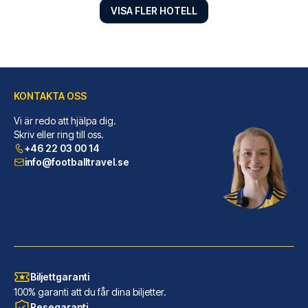
VISA FLER HOTELL
KONTAKTA OSS
Vi är redo att hjälpa dig.
Point A London Kings Cross - St Pancras
Skriv eller ring till oss.
+46 22 03 00 14
Point A London Kings Cross - S...
info@footballtravel.se
LÄS MER OM HOTELLET
Biljettgaranti
100% garanti att du får dina biljetter.
Resegaranti