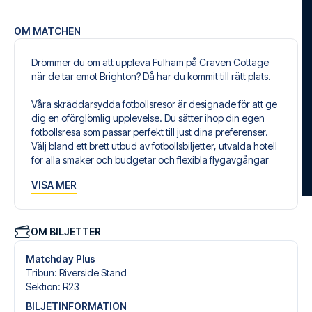
OM MATCHEN
Drömmer du om att uppleva Fulham på Craven Cottage
när de tar emot Brighton? Då har du kommit till rätt plats.
Våra skräddarsydda fotbollsresor är designade för att ge
dig en oförglömlig upplevelse. Du sätter ihop din egen
fotbollsresa som passar perfekt till just dina preferenser.
Välj bland ett brett utbud av fotbollsbiljetter, utvalda hotell
för alla smaker och budgetar och flexibla flygavgångar
som passar dig bäst.
VISA MER
Säker bokning och personlig service
Din säkerhet och upplevelse är vår högsta prioritet. Vi
säkerställer en problemfri bokningsprocess i samband
OM BILJETTER
med din fotbollspaket och står redo med personlig
service både före och under resan. Vi är tillgängliga på
Matchday Plus
+46 22 03 00 14 eller
här
, om du behöver hjälp med att
Tribun
:
Riverside Stand
boka resan.
Sektion
:
R23
BILJETINFORMATION