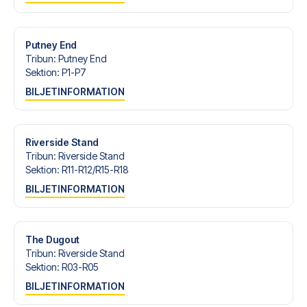
Är du redo att uppleva Fulham på Craven Cottage mot
Brighton? Kontakta oss idag, och låt oss hjälpa dig att
realisera din fotbollsresedröm!
Putney End
Tribun
:
Putney End
Sektion
:
P1-P7
BILJETINFORMATION
Riverside Stand
Tribun
:
Riverside Stand
Sektion
:
R11-R12/​R15-R18
BILJETINFORMATION
The Dugout
Tribun
:
Riverside Stand
Sektion
:
R03-R05
BILJETINFORMATION