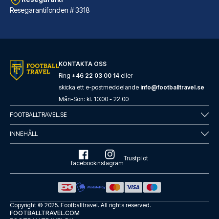
Resegarantifonden # 3318
ibis Styles London Southwark – near Borough Market
KONTAKTA OSS
Ibis Styles London Southwark –...
Ring
+46 22 03 00 14
eller
skicka ett e-postmeddelande
info@footballtravel.se
LÄS MER OM HOTELLET
Mån
-
Sön
: kl.
10:00
-
22:00
FOOTBALLTRAVEL.SE
INNEHÅLL
Trustpilot
facebook
instagram
Copyright © 2025.
Footballtravel
. All rights reserved.
FOOTBALLTRAVEL.COM