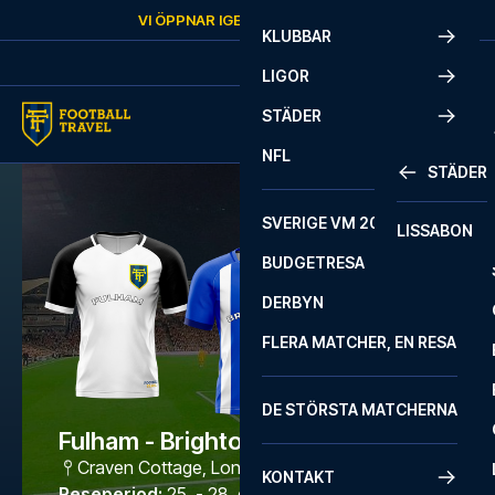
Skip to content
VI ÖPPNAR IGEN
FREDAG
KL.
10:00
KLUBBAR
LIGOR
STÄDER
NFL
STÄDER
SVERIGE VM 2026
LISSABON
BUDGETRESA
DERBYN
FLERA MATCHER, EN RESA
DE STÖRSTA MATCHERNA
Fulham - Brighton
Craven Cottage
,
London
KONTAKT
Reseperiod
:
25. - 28. dec. 2026