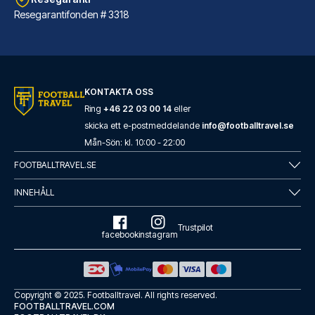
Resegarantifonden # 3318
ibis Styles London Southwark – near Borough Market
KONTAKTA OSS
Ibis Styles London Southwark –...
Ring
+46 22 03 00 14
eller
skicka ett e-postmeddelande
info@footballtravel.se
LÄS MER OM HOTELLET
Mån
-
Sön
: kl.
10:00
-
22:00
FOOTBALLTRAVEL.SE
INNEHÅLL
Trustpilot
facebook
instagram
Copyright © 2025.
Footballtravel
. All rights reserved.
FOOTBALLTRAVEL.COM