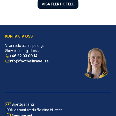
VISA FLER HOTELL
KONTAKTA OSS
Vi är redo att hjälpa dig.
Point A London Kings Cross - St Pancras
Skriv eller ring till oss.
+46 22 03 00 14
Point A London Kings Cross - S...
info@footballtravel.se
LÄS MER OM HOTELLET
Biljettgaranti
100% garanti att du får dina biljetter.
Resegaranti