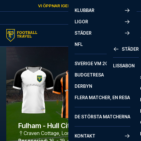
Skip to content
VI ÖPPNAR IGEN
MÅNDAG
KL.
10:00
KLUBBAR
LIGOR
STÄDER
NFL
STÄDER
SVERIGE VM 2026
LISSABON
BUDGETRESA
DERBYN
FLERA MATCHER, EN RESA
DE STÖRSTA MATCHERNA
Fulham - Hull City
Craven Cottage
,
London
KONTAKT
Reseperiod
:
16. - 19. okt. 2026