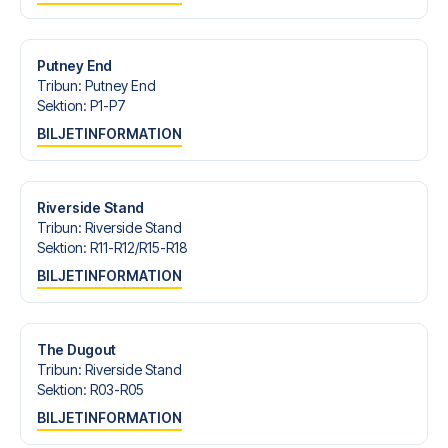
Är du redo att uppleva Fulham på Craven Cottage mot
Hull City? Kontakta oss idag, och låt oss hjälpa dig att
realisera din fotbollsresedröm!
Putney End
Tribun
:
Putney End
Sektion
:
P1-P7
BILJETINFORMATION
Riverside Stand
Tribun
:
Riverside Stand
Sektion
:
R11-R12/​R15-R18
BILJETINFORMATION
The Dugout
Tribun
:
Riverside Stand
Sektion
:
R03-R05
BILJETINFORMATION