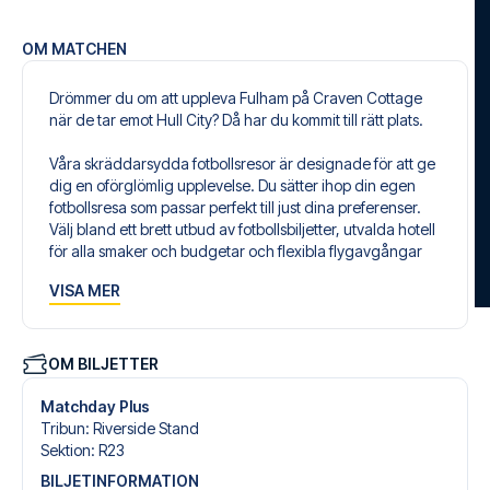
OM MATCHEN
Drömmer du om att uppleva Fulham på Craven Cottage
när de tar emot Hull City? Då har du kommit till rätt plats.
Våra skräddarsydda fotbollsresor är designade för att ge
dig en oförglömlig upplevelse. Du sätter ihop din egen
fotbollsresa som passar perfekt till just dina preferenser.
Välj bland ett brett utbud av fotbollsbiljetter, utvalda hotell
för alla smaker och budgetar och flexibla flygavgångar
som passar dig bäst.
VISA MER
Säker bokning och personlig service
Din säkerhet och upplevelse är vår högsta prioritet. Vi
säkerställer en problemfri bokningsprocess i samband
OM BILJETTER
med din fotbollspaket och står redo med personlig
service både före och under resan. Vi är tillgängliga på
Matchday Plus
+46 22 03 00 14 eller
här
, om du behöver hjälp med att
Tribun
:
Riverside Stand
boka resan.
Sektion
:
R23
BILJETINFORMATION