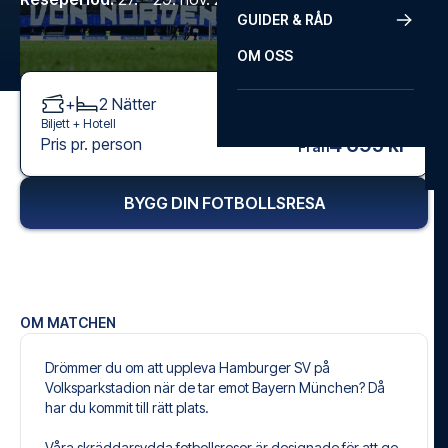
GUIDER & RÅD
OM OSS
+
2
Nätter
Biljett +
Hotell
4 695 kr
Pris pr. person
Från
BYGG DIN FOTBOLLSRESA
OM MATCHEN
Drömmer du om att uppleva Hamburger SV på
Volksparkstadion när de tar emot Bayern München? Då
har du kommit till rätt plats.
Våra skräddarsydda fotbollsresor är designade för att ge