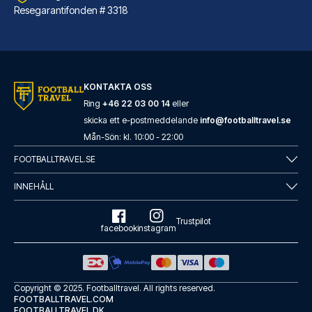
Resegarantifonden # 3318
Garner Hotel Hamburg - St.Georg by IHG
Garner Hotel Hamburg - St.Geor...
KONTAKTA OSS
LÄS MER OM HOTELLET
Ring
+46 22 03 00 14
eller
skicka ett e-postmeddelande
info@footballtravel.se
Mån
-
Sön
: kl.
10:00
-
22:00
FOOTBALLTRAVEL.SE
INNEHÅLL
Trustpilot
facebook
instagram
Copyright © 2025.
Footballtravel
. All rights reserved.
FOOTBALLTRAVEL.COM
Lindner Hotel Hamburg Am Michel, part of JdV by Hyatt
FOOTBALLTRAVEL.DK