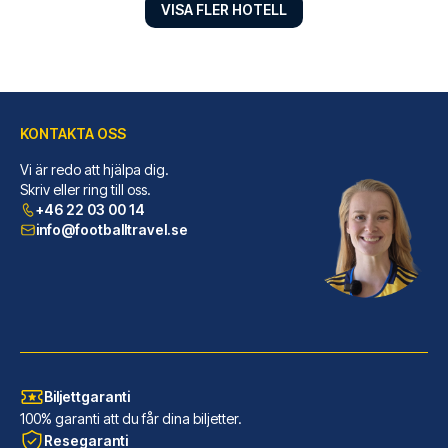
VISA FLER HOTELL
KONTAKTA OSS
Best Western Plus Hotel St. Raphael
Vi är redo att hjälpa dig.
Best Western Plus Hotel St. Ra...
Skriv eller ring till oss.
+46 22 03 00 14
LÄS MER OM HOTELLET
info@footballtravel.se
Biljettgaranti
100% garanti att du får dina biljetter.
Resegaranti