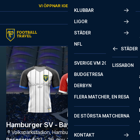
Skip to content
VI ÖPPNAR IGEN
LÖRDAG
KL.
10:00
KLUBBAR
LIGOR
STÄDER
NFL
STÄDER
SVERIGE VM 2026
LISSABON
BUDGETRESA
DERBYN
FLERA MATCHER, EN RESA
DE STÖRSTA MATCHERNA
Hamburger SV - Bayern München
Volksparkstadion
,
Hamburg
KONTAKT
Reseperiod
:
27. - 29. nov. 2026