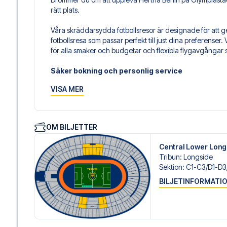
rätt plats.
Våra skräddarsydda fotbollsresor är designade för att g
fotbollsresa som passar perfekt till just dina preferenser. V
för alla smaker och budgetar och flexibla flygavgångar 
Säker bokning och personlig service
Din säkerhet och upplevelse är vår högsta prioritet. Vi 
VISA MER
din fotbollspaket och står redo med personlig service bå
14 eller
här
, om du behöver hjälp med att boka resan.
Är du redo att uppleva Hertha Berlin på Olympiastadion 
OM BILJETTER
dig att realisera din fotbollsresedröm!
Central Lower Long
Tribun
:
Longside
Sektion
:
C1-C3/​D1-D3
BILJETINFORMATI