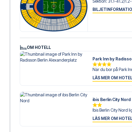
Sektion
:
31.1-41.2/​1.2
BILJETINFORMATI
OM HOTELL
Park Inn by Radisso
När du bor på Park Inn
LÄS MER OM HOTE
ibis Berlin City Nord
Ibis Berlin City Nord li
LÄS MER OM HOTE