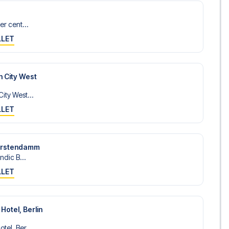
er cent...
LLET
n City West
ity West...
LLET
fürstendamm
andic B...
LLET
Hotel, Berlin
tel, Ber...