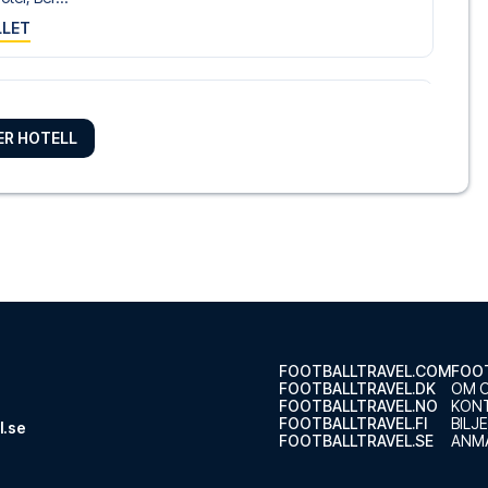
LLET
 Urban
LER HOTELL
rban ligg...
LLET
on Berlin Ku'damm
erlin Ku...
LLET
FOOTBALLTRAVEL.COM
FOOT
FOOTBALLTRAVEL.DK
OM 
FOOTBALLTRAVEL.NO
KON
gger cen...
FOOTBALLTRAVEL.FI
BILJ
l.se
FOOTBALLTRAVEL.SE
ANMÄ
LLET