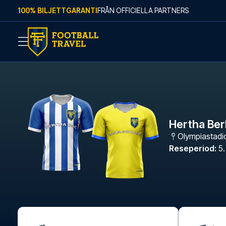
Skip to content
100% BILJETTGARANTI
FRÅN OFFICIELLA PARTNERS
Hertha Ber
Olympiastadi
Reseperiod
:
5.