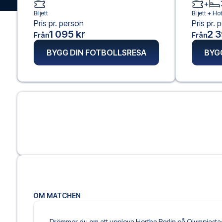
+
Biljett
Biljett +
Hot
Pris pr. person
Pris pr. 
1 095 kr
2 3
Från
Från
BYGG DIN FOTBOLLSRESA
BYG
OM MATCHEN
Drömmer du om att uppleva Hertha Berlin på Olympiastad