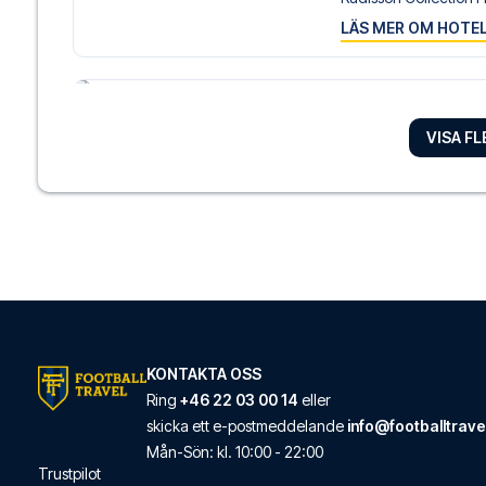
LÄS MER OM HOTE
Grand Hostel Berlin
VISA F
Grand Hostel Berlin U
LÄS MER OM HOTE
DoubleTree by Hilt
DoubleTree by Hilton B
LÄS MER OM HOTE
KONTAKTA OSS
Hotel Palace Berlin
Ring
+46 22 03 00 14
eller
Hotel Palace Berlin li
skicka ett e-postmeddelande
info@footballtrave
LÄS MER OM HOTE
Mån
-
Sön
: kl.
10:00
-
22:00
Trustpilot