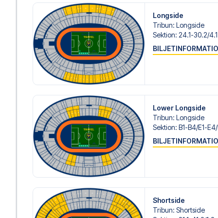
Longside
Tribun
:
Longside
Sektion
:
24.1-30.2/​4.1
BILJETINFORMATI
Lower Longside
Tribun
:
Longside
Sektion
:
B1-B4/​E1-E4
BILJETINFORMATI
Shortside
Tribun
:
Shortside