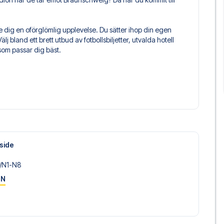
e dig en oförglömlig upplevelse. Du sätter ihop din egen
älj bland ett brett utbud av fotbollsbiljetter, utvalda hotell
som passar dig bäst.
säkerställer en problemfri bokningsprocess i samband med
de före och under resan. Vi är tillgängliga på +46 22 03 00
mot Braunschweig? Kontakta oss idag, och låt oss hjälpa
side
/​N1-N8
ON