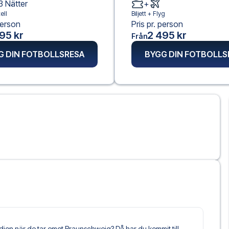
3
Nätter
+
ell
Biljett +
Flyg
person
Pris pr. person
95 kr
2 495 kr
Från
G DIN FOTBOLLSRESA
BYGG DIN FOTBOLLS
ion när de tar emot Braunschweig? Då har du kommit till