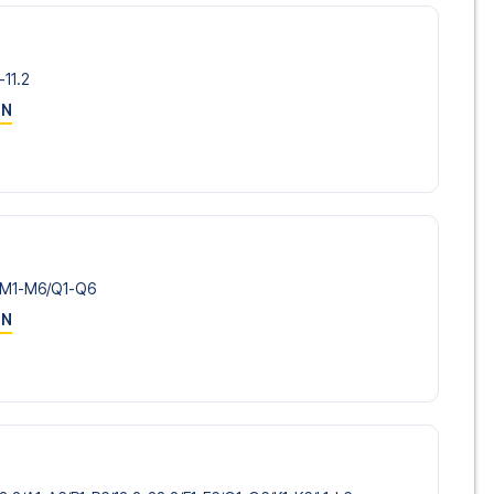
-11.2
ON
/​M1-M6/​Q1-Q6
ON