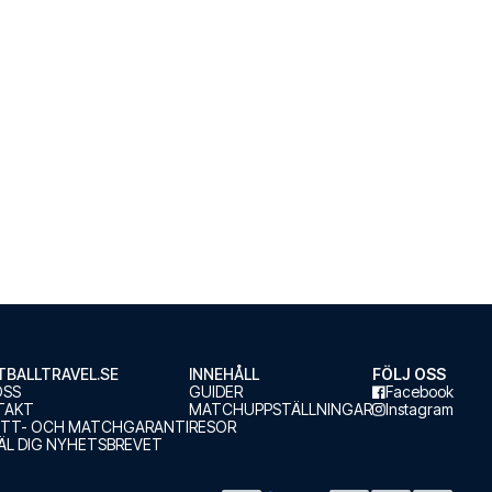
BALLTRAVEL.SE
INNEHÅLL
FÖLJ OSS
OSS
GUIDER
Facebook
TAKT
MATCHUPPSTÄLLNINGAR
Instagram
ETT- OCH MATCHGARANTI
RESOR
L DIG NYHETSBREVET