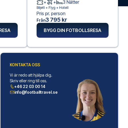
+
+
3
Nätter
Biljett +
Flyg
+
Hotell
Pris pr. person
3 795 kr
Från
RESA
BYGG DIN FOTBOLLSRESA
KONTAKTA OSS
Vi är redo att hjälpa dig.
Skriv eller ring till oss.
+46 22 03 00 14
info@footballtravel.se