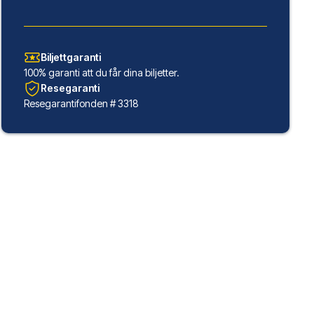
Biljettgaranti
100% garanti att du får dina biljetter.
Resegaranti
Resegarantifonden # 3318