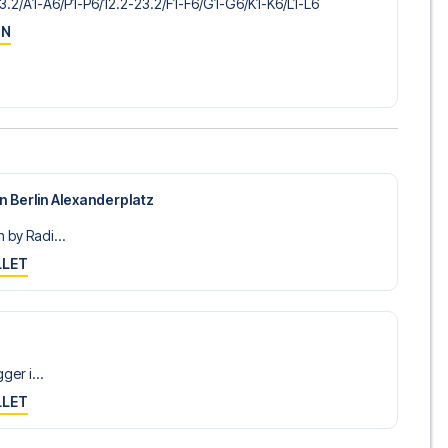
-3.2/​A1-A6/​P1-P6/​12.2-23.2/​F1-F6/​G1-G6/​K1-K6/​L1-L6
ON
n Berlin Alexanderplatz
 by Radi...
LLET
gger i...
LLET