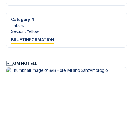
Är du redo att uppleva Inter på Giuseppe Meazza mot
Parma? Kontakta oss idag, och låt oss hjälpa dig att
realisera din fotbollsresedröm!
Category 4
Tribun
:
Sektion
:
Yellow
BILJETINFORMATION
OM HOTELL