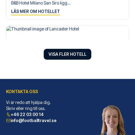
B&B Hotel Milano San Siro ligg...
LÄS MER OM HOTELLET
VISA FLER HOTELL
KONTAKTA OSS
Vi är redo att hjälpa dig.
Lancaster Hotel
Skriv eller ring till oss.
+46 22 03 00 14
Lancaster Hotel placerar dig m...
info@footballtravel.se
LÄS MER OM HOTELLET