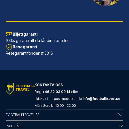
Biljettgaranti
100% garanti att du får dina biljetter.
Resegaranti
Resegarantifonden # 3318
Hotel Gran Duca Di York
KONTAKTA OSS
Hotel Gran Duca Di York ligger...
Ring
+46 22 03 00 14
eller
skicka ett e-postmeddelande
info@footballtravel.se
LÄS MER OM HOTELLET
Mån
-
Sön
: kl.
10:00
-
22:00
FOOTBALLTRAVEL.SE
INNEHÅLL