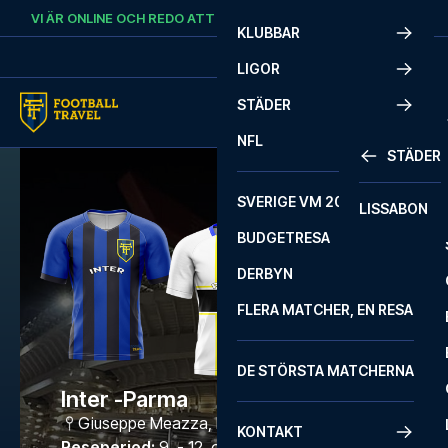
Skip to content
VI ÄR ONLINE OCH REDO ATT HJÄLPA DIG.
RING
+46 22 03 00 14
KLUBBAR
LIGOR
STÄDER
NFL
STÄDER
SVERIGE VM 2026
LISSABON
BUDGETRESA
DERBYN
FLERA MATCHER, EN RESA
DE STÖRSTA MATCHERNA
Inter -Parma
Giuseppe Meazza
,
Milano
KONTAKT
Reseperiod
:
9. - 12. okt. 2026