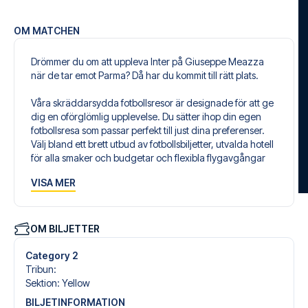
OM MATCHEN
Drömmer du om att uppleva Inter på Giuseppe Meazza
när de tar emot Parma? Då har du kommit till rätt plats.
Våra skräddarsydda fotbollsresor är designade för att ge
dig en oförglömlig upplevelse. Du sätter ihop din egen
fotbollsresa som passar perfekt till just dina preferenser.
Välj bland ett brett utbud av fotbollsbiljetter, utvalda hotell
för alla smaker och budgetar och flexibla flygavgångar
som passar dig bäst.
VISA MER
Säker bokning och personlig service
Din säkerhet och upplevelse är vår högsta prioritet. Vi
säkerställer en problemfri bokningsprocess i samband
OM BILJETTER
med din fotbollspaket och står redo med personlig
service både före och under resan. Vi är tillgängliga på
Category 2
+46 22 03 00 14 eller
här
, om du behöver hjälp med att
Tribun
:
boka resan.
Sektion
:
Yellow
BILJETINFORMATION