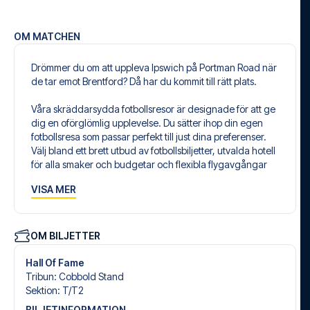
OM MATCHEN
Drömmer du om att uppleva Ipswich på Portman Road när
de tar emot Brentford? Då har du kommit till rätt plats.
Våra skräddarsydda fotbollsresor är designade för att ge
dig en oförglömlig upplevelse. Du sätter ihop din egen
fotbollsresa som passar perfekt till just dina preferenser.
Välj bland ett brett utbud av fotbollsbiljetter, utvalda hotell
för alla smaker och budgetar och flexibla flygavgångar
som passar dig bäst.
VISA MER
Säker bokning och personlig service
Din säkerhet och upplevelse är vår högsta prioritet. Vi
säkerställer en problemfri bokningsprocess i samband
OM BILJETTER
med din fotbollspaket och står redo med personlig
service både före och under resan. Vi är tillgängliga på
Hall Of Fame
+46 22 03 00 14 eller
här
, om du behöver hjälp med att
Tribun
:
Cobbold Stand
boka resan.
Sektion
:
T/​T2
BILJETINFORMATION