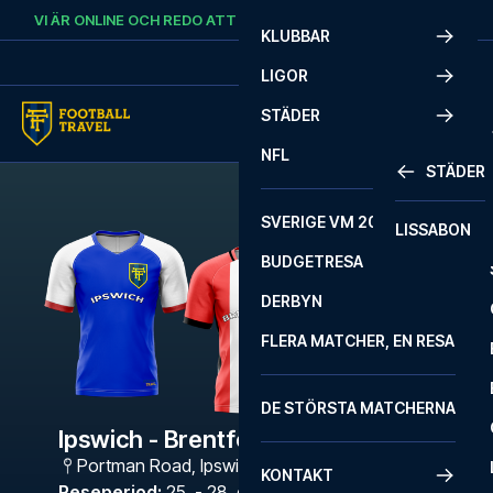
Skip to content
VI ÄR ONLINE OCH REDO ATT HJÄLPA DIG.
RING
+46 22 03 00 14
KLUBBAR
LIGOR
STÄDER
NFL
STÄDER
SVERIGE VM 2026
LISSABON
BUDGETRESA
DERBYN
FLERA MATCHER, EN RESA
DE STÖRSTA MATCHERNA
Ipswich - Brentford
Portman Road
,
Ipswich
KONTAKT
Reseperiod
:
25. - 28. dec. 2026