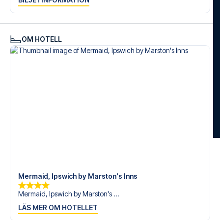
Är du redo att uppleva Ipswich på Portman Road mot
Brentford? Kontakta oss idag, och låt oss hjälpa dig att
realisera din fotbollsresedröm!
OM HOTELL
Mermaid, Ipswich by Marston's Inns
Mermaid, Ipswich by Marston's ...
LÄS MER OM HOTELLET