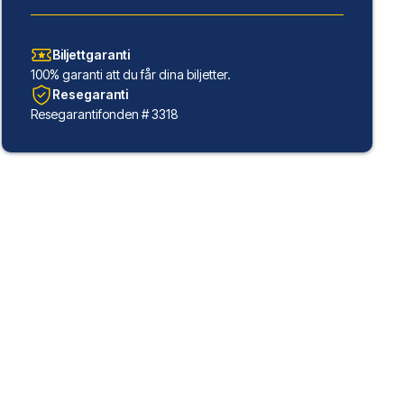
Biljettgaranti
100% garanti att du får dina biljetter.
Resegaranti
Resegarantifonden # 3318