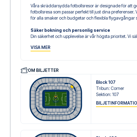
Våra skräddarsydda fotbollsresor är designade för att g
fotbollsresa som passar perfekt till just dina preferenser. V
för alla smaker och budgetar och flexibla flygavgångar 
Säker bokning och personlig service
Din säkerhet och upplevelse är vår högsta prioritet. Vi 
din fotbollspaket och står redo med personlig service bå
VISA MER
14 eller
här
, om du behöver hjälp med att boka resan.
Är du redo att uppleva Lyon på Parc Olympique Lyonnais m
realisera din fotbollsresedröm!
OM BILJETTER
Block 107
Tribun
:
Corner
Sektion
:
107
BILJETINFORMATI