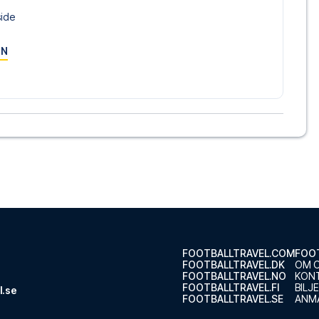
side
ON
FOOTBALLTRAVEL.COM
FOOT
FOOTBALLTRAVEL.DK
OM 
FOOTBALLTRAVEL.NO
KON
FOOTBALLTRAVEL.FI
BILJ
l.se
FOOTBALLTRAVEL.SE
ANMÄ