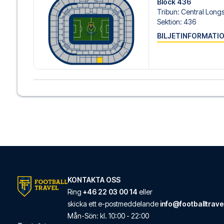
Block 436
Tribun
:
Central Long
Sektion
:
436
BILJETINFORMATI
KONTAKTA OSS
Ring
+46 22 03 00 14
eller
skicka ett e-postmeddelande
info@footballtrave
Mån
-
Sön
: kl.
10:00
-
22:00