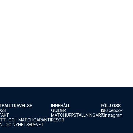
BALLTRAVEL.SE
INNEHÅLL
FÖLJ OSS
OSS
GUIDER
Facebook
TAKT
MATCHUPPSTÄLLNINGAR
Instagram
ETT- OCH MATCHGARANTI
RESOR
L DIG NYHETSBREVET