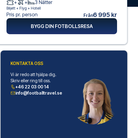
+
+
3
Nätter
Biljett +
Flyg
+
Hotell
6 995 kr
Pris pr. person
Från
BYGG DIN FOTBOLLSRESA
KONTAKTA OSS
Vi är redo att hjälpa dig.
Skriv eller ring till oss.
+46 22 03 00 14
info@footballtravel.se