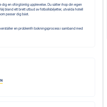
e dig en oförglömlig upplevelse. Du sätter ihop din egen
älj bland ett brett utbud av fotbollsbiljetter, utvalda hotell
som passar dig bäst.
säkerställer en problemfri bokningsprocess i samband med
de före och under resan. Vi är tillgängliga på +46 22 03 00
ot Nice? Kontakta oss idag, och låt oss hjälpa dig att
ON