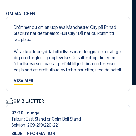
OM MATCHEN
Drömmer du om att uppleva Manchester City på Etihad
Stadium när de tar emot Hull City? Då har du kommit till
rätt plats.
Våra skräddarsydda fotbollsresor är designade för att ge
dig en oförglömlig upplevelse. Du sätter ihop din egen
fotbollsresa som passar perfekt till just dina preferenser.
Välj bland ett brett utbud av fotbollsbiljetter, utvalda hotell
för alla smaker och budgetar och flexibla flygavgångar
VISA MER
som passar dig bäst.
Säker bokning och personlig service
Din säkerhet och upplevelse är vår högsta prioritet. Vi
OM BILJETTER
säkerställer en problemfri bokningsprocess i samband
med din fotbollspaket och står redo med personlig
93:20 Lounge
service både före och under resan. Vi är tillgängliga på
Tribun
:
East Stand or Colin Bell Stand
+46 22 03 00 14 eller
här
, om du behöver hjälp med att
Sektion
:
209-210/​220-221
boka resan.
BILJETINFORMATION