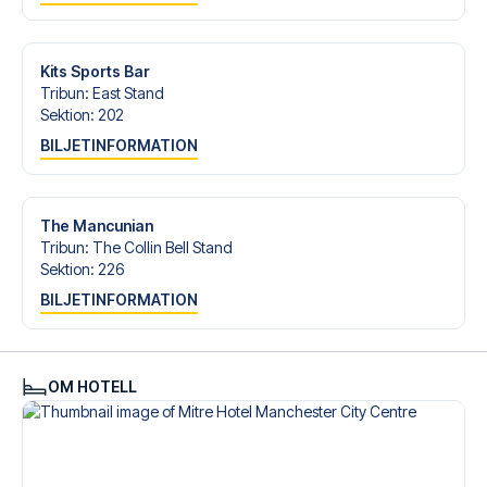
Är du redo att uppleva Manchester City på Etihad
Stadium mot Hull City? Kontakta oss idag, och låt oss
hjälpa dig att realisera din fotbollsresedröm!
Kits Sports Bar
Tribun
:
East Stand
Sektion
:
202
BILJETINFORMATION
The Mancunian
Tribun
:
The Collin Bell Stand
Sektion
:
226
BILJETINFORMATION
OM HOTELL