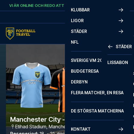
Skip to content
VI ÄR ONLINE OCH REDO ATT HJÄLPA DIG.
RING
+46 22 03 00 14
KLUBBAR
LIGOR
STÄDER
NFL
STÄDER
SVERIGE VM 2026
LISSABON
BUDGETRESA
DERBYN
FLERA MATCHER, EN RESA
DE STÖRSTA MATCHERNA
Manchester City - Hull City
Etihad Stadium
,
Manchester
KONTAKT
Reseperiod
:
18. - 21. dec. 2026