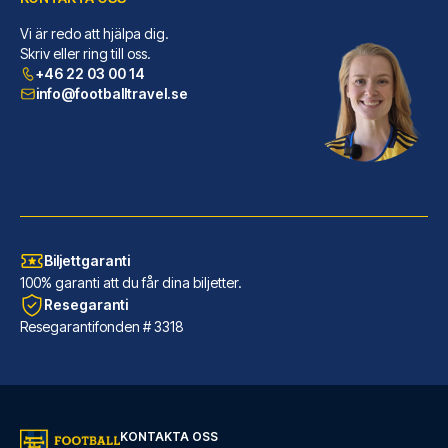
Vi är redo att hjälpa dig.
Pendulum Hotel
Skriv eller ring till oss.
+46 22 03 00 14
Pendulum Hotel ligger centralt...
info@footballtravel.se
LÄS MER OM HOTELLET
Biljettgaranti
100% garanti att du får dina biljetter.
Resegaranti
Resegarantifonden # 3318
The Edwardian Manchester, A Radisson Collection
KONTAKTA OSS
Hotel