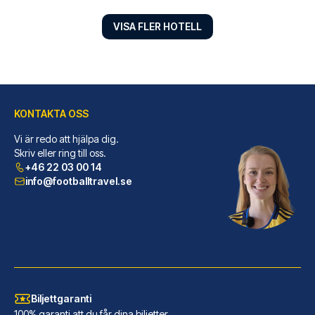
VISA FLER HOTELL
KONTAKTA OSS
Vi är redo att hjälpa dig.
Marlin Apartments London Bridge - Empire Square
Skriv eller ring till oss.
+46 22 03 00 14
I London-området London centru...
info@footballtravel.se
LÄS MER OM HOTELLET
Biljettgaranti
100% garanti att du får dina biljetter.