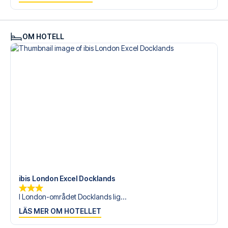
Är du redo att uppleva QPR på Loftus Road mot Preston
North End? Kontakta oss idag, och låt oss hjälpa dig att
realisera din fotbollsresedröm!
OM HOTELL
ibis London Excel Docklands
I London-området Docklands lig...
LÄS MER OM HOTELLET