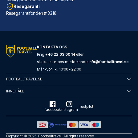
Resegaranti
Resegarantifonden # 3318
Marlin Apartments London City - Queen Street
KONTAKTA OSS
Marlin Apartments London City ...
Ring
+46 22 03 00 14
eller
skicka ett e-postmeddelande
info@footballtravel.se
LÄS MER OM HOTELLET
Mån
-
Sön
: kl.
10:00
-
22:00
FOOTBALLTRAVEL.SE
INNEHÅLL
Trustpilot
facebook
instagram
Copyright © 2025.
Footballtravel
. All rights reserved.