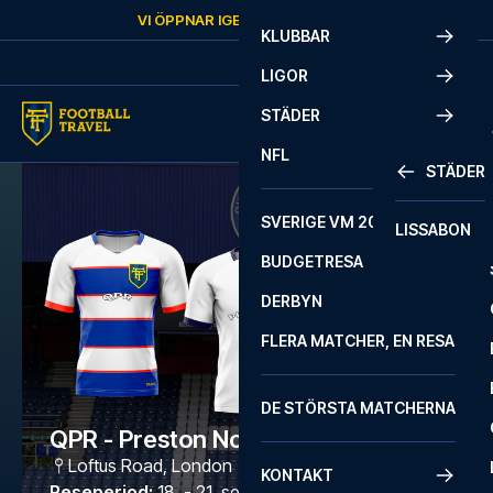
Skip to content
VI ÖPPNAR IGEN
FREDAG
KL.
10:00
KLUBBAR
LIGOR
STÄDER
NFL
STÄDER
SVERIGE VM 2026
LISSABON
BUDGETRESA
DERBYN
FLERA MATCHER, EN RESA
DE STÖRSTA MATCHERNA
QPR - Preston North End
Loftus Road
,
London
KONTAKT
Reseperiod
:
18. - 21. sep. 2026