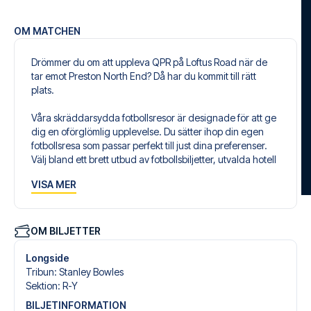
OM MATCHEN
Drömmer du om att uppleva QPR på Loftus Road när de
tar emot Preston North End? Då har du kommit till rätt
plats.
Våra skräddarsydda fotbollsresor är designade för att ge
dig en oförglömlig upplevelse. Du sätter ihop din egen
fotbollsresa som passar perfekt till just dina preferenser.
Välj bland ett brett utbud av fotbollsbiljetter, utvalda hotell
för alla smaker och budgetar och flexibla flygavgångar
VISA MER
som passar dig bäst.
Säker bokning och personlig service
Din säkerhet och upplevelse är vår högsta prioritet. Vi
OM BILJETTER
säkerställer en problemfri bokningsprocess i samband
med din fotbollspaket och står redo med personlig
Longside
service både före och under resan. Vi är tillgängliga på
Tribun
:
Stanley Bowles
+46 22 03 00 14 eller
här
, om du behöver hjälp med att
Sektion
:
R-Y
boka resan.
BILJETINFORMATION