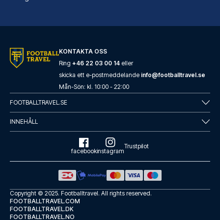
KONTAKTA OSS
Tótem Madrid Hotel
Ring
+46 22 03 00 14
eller
Tótem Madrid Hotel ligger cent...
skicka ett e-postmeddelande
info@footballtravel.se
LÄS MER OM HOTELLET
Mån
-
Sön
: kl.
10:00
-
22:00
FOOTBALLTRAVEL.SE
INNEHÅLL
Trustpilot
facebook
instagram
Copyright © 2025.
Footballtravel
. All rights reserved.
FOOTBALLTRAVEL.COM
FOOTBALLTRAVEL.DK
FOOTBALLTRAVEL.NO