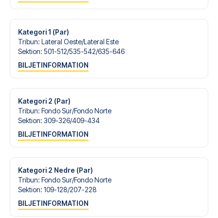
Är du redo att uppleva Real Madrid på Estadio Santiago
Bernabéu mot Getafe? Kontakta oss idag, och låt oss
hjälpa dig att realisera din fotbollsresedröm!
Kategori 1 (Par)
Tribun
:
Lateral Oeste/​Lateral Este
Sektion
:
501-512/​535-542/​635-646
BILJETINFORMATION
Kategori 2 (Par)
Tribun
:
Fondo Sur/​Fondo Norte
Sektion
:
309-326/​409-434
BILJETINFORMATION
Kategori 2 Nedre (Par)
Tribun
:
Fondo Sur/​Fondo Norte
Sektion
:
109-128/​207-228
BILJETINFORMATION