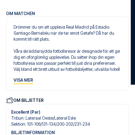
OM MATCHEN
Drömmer du om att uppleva Real Madrid på Estadio
Santiago Bernabéu när de tar emot Getafe? Då har du
kommit till rätt plats.
Våra skräddarsydda fotbollsresor är designade för att ge
dig en oförglömlig upplevelse. Du sätter ihop din egen
fotbollsresa som passar perfekt till just dina preferenser.
Välj bland ett brett utbud av fotbollsbiljetter, utvalda hotell
för alla smaker och budgetar och flexibla flygavgångar
VISA MER
som passar dig bäst.
Säker bokning och personlig service
Din säkerhet och upplevelse är vår högsta prioritet. Vi
OM BILJETTER
säkerställer en problemfri bokningsprocess i samband
med din fotbollspaket och står redo med personlig
Excellent (Par)
service både före och under resan. Vi är tillgängliga på
Tribun
:
Lateraal Oeste/​Lateral Este
+46 22 03 00 14 eller
här
, om du behöver hjälp med att
Sektion
:
101-106/​131-134/​200-202/​231-234
boka resan.
BILJETINFORMATION