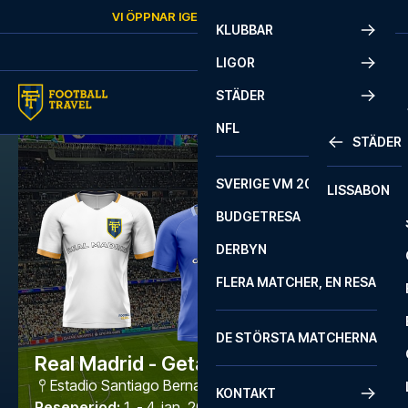
Skip to content
VI ÖPPNAR IGEN
SÖNDAG
KL.
10:00
KLUBBAR
LIGOR
STÄDER
NFL
STÄDER
SVERIGE VM 2026
LISSABON
BUDGETRESA
DERBYN
FLERA MATCHER, EN RESA
DE STÖRSTA MATCHERNA
Real Madrid - Getafe
Estadio Santiago Bernabéu
,
Madrid
KONTAKT
Reseperiod
:
1. - 4. jan. 2027