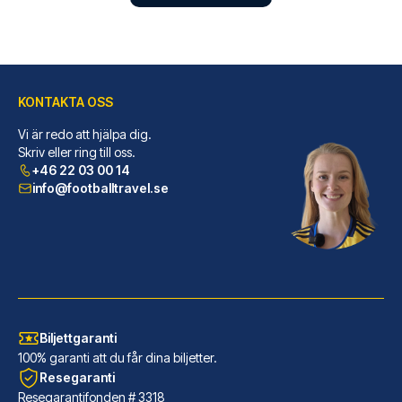
KONTAKTA OSS
Vi är redo att hjälpa dig.
Skriv eller ring till oss.
Gran Hotel Inglés - The Leading Hotels of the World
+46 22 03 00 14
info@footballtravel.se
Gran Hotel Inglés - The Leadin...
LÄS MER OM HOTELLET
Biljettgaranti
100% garanti att du får dina biljetter.
Resegaranti
Resegarantifonden # 3318