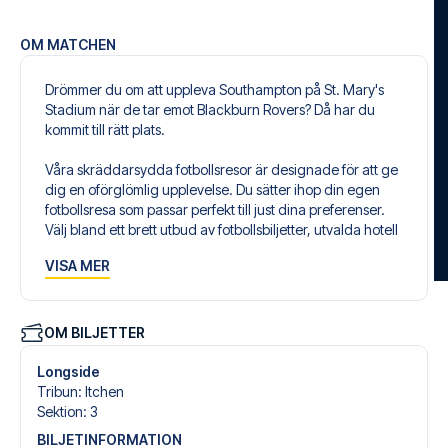
OM MATCHEN
Drömmer du om att uppleva Southampton på St. Mary's
Stadium när de tar emot Blackburn Rovers? Då har du
kommit till rätt plats.
Våra skräddarsydda fotbollsresor är designade för att ge
dig en oförglömlig upplevelse. Du sätter ihop din egen
fotbollsresa som passar perfekt till just dina preferenser.
Välj bland ett brett utbud av fotbollsbiljetter, utvalda hotell
för alla smaker och budgetar och flexibla flygavgångar
VISA MER
som passar dig bäst.
Säker bokning och personlig service
Din säkerhet och upplevelse är vår högsta prioritet. Vi
OM BILJETTER
säkerställer en problemfri bokningsprocess i samband
med din fotbollspaket och står redo med personlig
Longside
service både före och under resan. Vi är tillgängliga på
Tribun
:
Itchen
+46 22 03 00 14 eller
här
, om du behöver hjälp med att
Sektion
:
3
boka resan.
BILJETINFORMATION