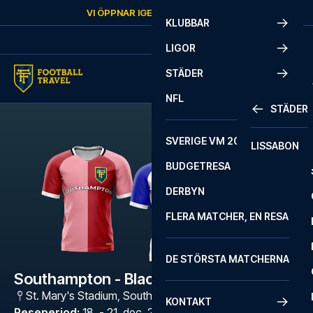
Skip to content
VI ÖPPNAR IGEN
LÖRDAG
KL.
10:00
KLUBBAR
LIGOR
STÄDER
NFL
STÄDER
SVERIGE VM 2026
LISSABON
BUDGETRESA
DERBYN
FLERA MATCHER, EN RESA
DE STÖRSTA MATCHERNA
Southampton - Blackburn Rovers
St. Mary's Stadium
,
Southampton
KONTAKT
Reseperiod
:
18. - 21. dec. 2026