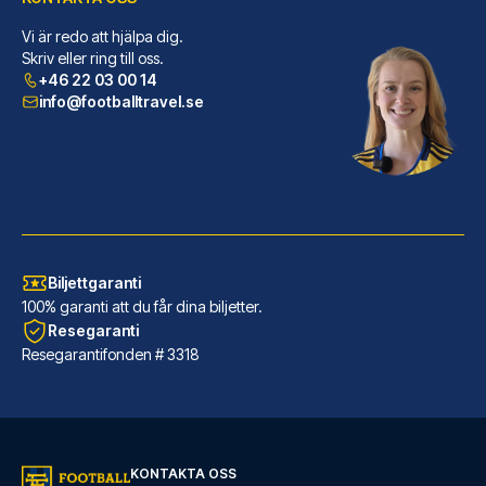
Vi är redo att hjälpa dig.
Novotel Southampton
Skriv eller ring till oss.
+46 22 03 00 14
Novotel Southampton ligger cen...
info@footballtravel.se
LÄS MER OM HOTELLET
Biljettgaranti
100% garanti att du får dina biljetter.
Resegaranti
Resegarantifonden # 3318
Holiday Inn Express Southampton - West by IHG
KONTAKTA OSS