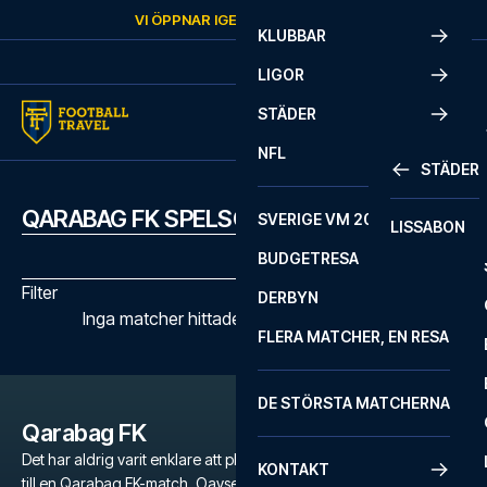
Skip to content
VI ÖPPNAR IGEN
LÖRDAG
KL.
10:00
KLUBBAR
LIGOR
STÄDER
NFL
STÄDER
QARABAG FK SPELSCHEMA
SVERIGE VM 2026
LISSABON
BUDGETRESA
Filter
DERBYN
Inga matcher hittades med de valda filtren
FLERA MATCHER, EN RESA
DE STÖRSTA MATCHERNA
Qarabag FK
Det har aldrig varit enklare att planera en oförglömlig fotbollsresa
KONTAKT
till en Qarabag FK-match. Oavsett om du är en dedikerad fan av