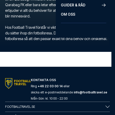
Qarabag FK eller bara letar efter en unik fotbollsupplevelse,
GUIDER & RÅD
erbjuder vi allt du behöver för att säkerställa att din fotbollsresa
OM OSS
blir minnesvärd.
Hos Football Travel förstår vi vikten av flexibilitet och komfort när
du sätter ihop din fotbollsresa. Därför kan du skräddarsy din egen
fotbollsresa så att den passar exakt till dina behov och önskemål.
KONTAKTA OSS
Ring
+46 22 03 00 14
eller
skicka ett e-postmeddelande
info@footballtravel.se
Mån
-
Sön
: kl.
10:00
-
22:00
FOOTBALLTRAVEL.SE