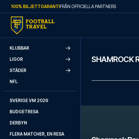
Skip to content
100% BILJETTGARANTI
FRÅN OFFICIELLA PARTNERS
KLUBBAR
SHAMROCK R
LIGOR
STÄDER
NFL
SVERIGE VM 2026
BUDGETRESA
DERBYN
FLERA MATCHER, EN RESA