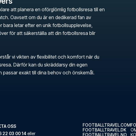
vers
klare att planera en oförglömlig fotbollsresa till en
ch. Oavsett om du är en dedikerad fan av
bara letar efter en unik fotbollsupplevelse,
över för att säkerställa att din fotbollsresa blir
rstår vi vikten av flexibilitet och komfort när du
llsresa. Därför kan du skräddarsy din egen
en passar exakt till dina behov och önskemål.
FOOTBALLTRAVEL.COM
FO
TA OSS
FOOTBALLTRAVEL.DK
OM
 22 03 00 14
eller
FOOTBALLTRAVEL.NO
K