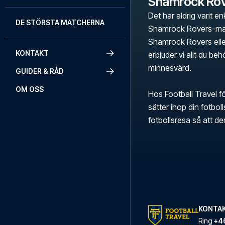
Shamrock Ro
Det har aldrig varit en
DE STÖRSTA MATCHERNA
Shamrock Rovers-mat
Shamrock Rovers eller 
KONTAKT
erbjuder vi allt du beh
minnesvärd.
GUIDER & RÅD
OM OSS
Hos Football Travel fö
sätter ihop din fotbo
fotbollsresa så att d
KONTAK
Ring
+46