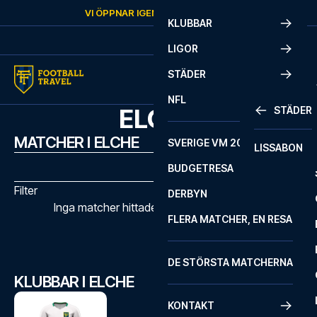
Skip to content
VI ÖPPNAR IGEN
TORSDAG
KL.
10:00
KLUBBAR
LIGOR
STÄDER
NFL
ELCHE
STÄDER
MATCHER I ELCHE
SVERIGE VM 2026
LISSABON
BUDGETRESA
Filter
DERBYN
Inga matcher hittades med de valda filtren
FLERA MATCHER, EN RESA
DE STÖRSTA MATCHERNA
KLUBBAR I ELCHE
KONTAKT