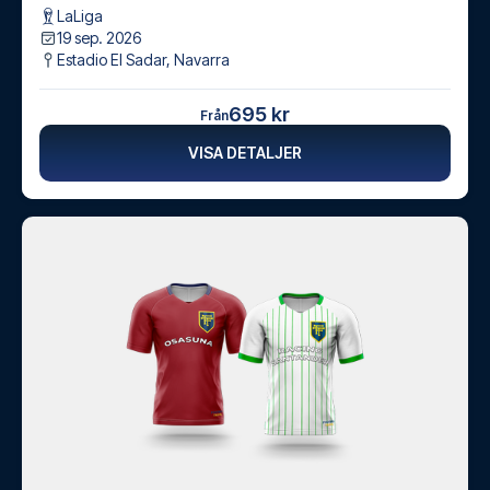
LaLiga
19 sep. 2026
Estadio El Sadar
,
Navarra
695 kr
Från
VISA DETALJER