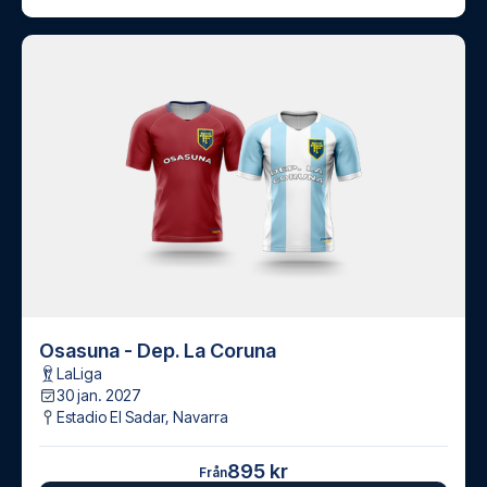
Osasuna - Dep. La Coruna
LaLiga
30 jan. 2027
Estadio El Sadar
,
Navarra
895 kr
Från