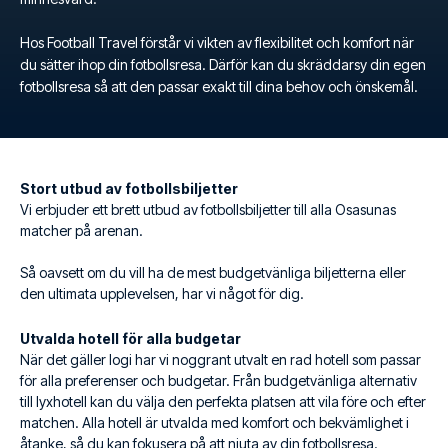
Hos Football Travel förstår vi vikten av flexibilitet och komfort när
du sätter ihop din fotbollsresa. Därför kan du skräddarsy din egen
fotbollsresa så att den passar exakt till dina behov och önskemål.
Stort utbud av fotbollsbiljetter
Vi erbjuder ett brett utbud av fotbollsbiljetter till alla Osasunas
matcher på arenan.
Så oavsett om du vill ha de mest budgetvänliga biljetterna eller
den ultimata upplevelsen, har vi något för dig.
Utvalda hotell för alla budgetar
När det gäller logi har vi noggrant utvalt en rad hotell som passar
för alla preferenser och budgetar. Från budgetvänliga alternativ
till lyxhotell kan du välja den perfekta platsen att vila före och efter
matchen. Alla hotell är utvalda med komfort och bekvämlighet i
åtanke, så du kan fokusera på att njuta av din fotbollsresa.