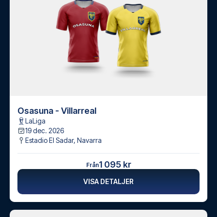
Osasuna - Villarreal
LaLiga
19 dec. 2026
Estadio El Sadar
,
Navarra
1 095 kr
Från
VISA DETALJER