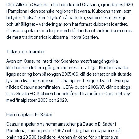
Club Atlético Osasuna, ofta bara kallad Osasuna, grundades 1920
i Pamplona i den spanska regionen Navarra. Klubbens namn, som
betyder “hälsa” eller “styrka” på baskiska, symboliserar energi
och uthållighet – värderingar som har format klubbens identitet.
Osasuna spelar i röda tröjor med blå shorts och är känd som en av
de mest traditionsrika klubbarna i norra Spanien.
Titlar och triumfer
Även om Osasuna inte tillhör Spaniens mest framgångsrika
klubbar har de flera gånger imponerat i La Liga. Klubbens bästa
ligaplacering kom säsongen 2005/06, då de sensationellt slutade
fyra och kvalificerade sig till Champions League-kvalet. I Europa
nådde Osasuna semifinalen i UEFA-cupen 2006/07, där de slogs
ut av Sevilla FC. Klubben har också haft framgång i Copa del Rey,
med finalplatser 2005 och 2023.
Hemmaplan: El Sadar
Osasuna spelar sina hemmamatcher på Estadio El Sadar i
Pamplona, som öppnade 1967 och idag har en kapacitet på
omkring 23 500 åskådare. Arenan är känd för sin intensiva