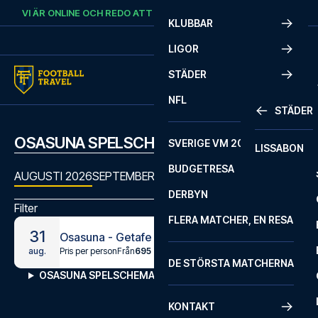
Skip to content
VI ÄR ONLINE OCH REDO ATT HJÄLPA DIG.
RING
+46 22 03 00 14
KLUBBAR
LIGOR
STÄDER
NFL
STÄDER
OSASUNA SPELSCHEMA
SVERIGE VM 2026
LISSABON
BUDGETRESA
AUGUSTI 2026
SEPTEMBER 2026
OKTOBER 2026
NOVEMBE
DERBYN
Filter
FLERA MATCHER, EN RESA
31
Osasuna - Getafe
Pris per person
Från
695 kr
aug.
DE STÖRSTA MATCHERNA
OSASUNA SPELSCHEMA
KONTAKT