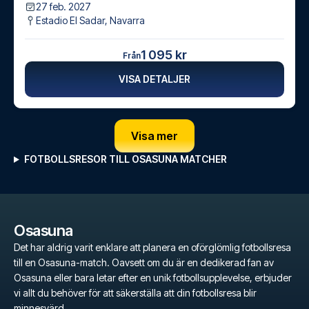
27 feb. 2027
Estadio El Sadar
,
Navarra
1 095 kr
Från
VISA DETALJER
Visa mer
FOTBOLLSRESOR TILL OSASUNA MATCHER
Osasuna
Det har aldrig varit enklare att planera en oförglömlig fotbollsresa
till en Osasuna-match. Oavsett om du är en dedikerad fan av
Osasuna eller bara letar efter en unik fotbollsupplevelse, erbjuder
vi allt du behöver för att säkerställa att din fotbollsresa blir
minnesvärd.