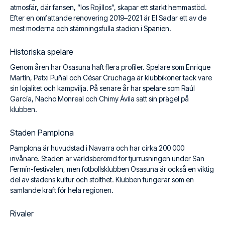
atmosfär, där fansen, “los Rojillos”, skapar ett starkt hemmastöd.
Efter en omfattande renovering 2019–2021 är El Sadar ett av de
mest moderna och stämningsfulla stadion i Spanien.
Historiska spelare
Genom åren har Osasuna haft flera profiler. Spelare som Enrique
Martín, Patxi Puñal och César Cruchaga är klubbikoner tack vare
sin lojalitet och kampvilja. På senare år har spelare som Raúl
García, Nacho Monreal och Chimy Ávila satt sin prägel på
klubben.
Staden Pamplona
Pamplona är huvudstad i Navarra och har cirka 200 000
invånare. Staden är världsberömd för tjurrusningen under San
Fermín-festivalen, men fotbollsklubben Osasuna är också en viktig
del av stadens kultur och stolthet. Klubben fungerar som en
samlande kraft för hela regionen.
Rivaler