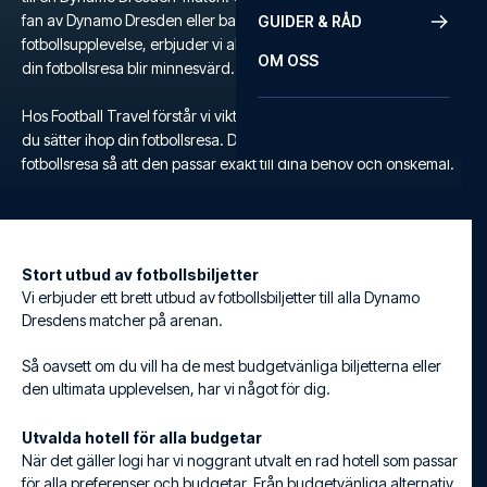
fan av Dynamo Dresden eller bara letar efter en unik
GUIDER & RÅD
fotbollsupplevelse, erbjuder vi allt du behöver för att säkerställa att
OM OSS
din fotbollsresa blir minnesvärd.
Hos Football Travel förstår vi vikten av flexibilitet och komfort när
du sätter ihop din fotbollsresa. Därför kan du skräddarsy din egen
fotbollsresa så att den passar exakt till dina behov och önskemål.
Stort utbud av fotbollsbiljetter
Vi erbjuder ett brett utbud av fotbollsbiljetter till alla Dynamo
Dresdens matcher på arenan.
Så oavsett om du vill ha de mest budgetvänliga biljetterna eller
den ultimata upplevelsen, har vi något för dig.
Utvalda hotell för alla budgetar
När det gäller logi har vi noggrant utvalt en rad hotell som passar
för alla preferenser och budgetar. Från budgetvänliga alternativ