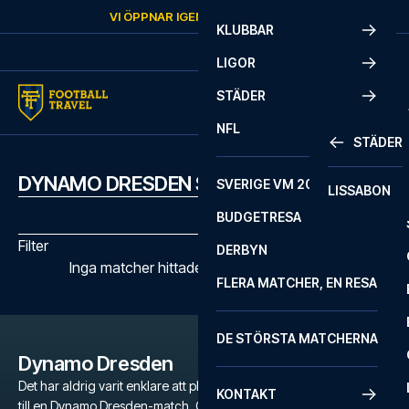
Skip to content
VI ÖPPNAR IGEN
TORSDAG
KL.
10:00
KLUBBAR
LIGOR
STÄDER
NFL
STÄDER
DYNAMO DRESDEN SPELSCHEMA
SVERIGE VM 2026
LISSABON
BUDGETRESA
Filter
DERBYN
Inga matcher hittades med de valda filtren
FLERA MATCHER, EN RESA
DE STÖRSTA MATCHERNA
Dynamo Dresden
Det har aldrig varit enklare att planera en oförglömlig fotbollsresa
KONTAKT
till en Dynamo Dresden-match. Oavsett om du är en dedikerad