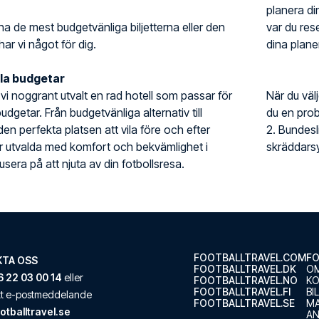
planera din
ha de mest budgetvänliga biljetterna eller den
var du rese
har vi något för dig.
dina planer
lla budgetar
r vi noggrant utvalt en rad hotell som passar för
När du väl
udgetar. Från budgetvänliga alternativ till
du en prob
 den perfekta platsen att vila före och efter
2. Bundes
är utvalda med komfort och bekvämlighet i
skräddarsy
sera på att njuta av din fotbollsresa.
FOOTBALLTRAVEL.COM
FO
TA OSS
FOOTBALLTRAVEL.DK
OM
 22 03 00 14
eller
FOOTBALLTRAVEL.NO
K
FOOTBALLTRAVEL.FI
BI
ett e-postmeddelande
FOOTBALLTRAVEL.SE
M
otballtravel.se
AN