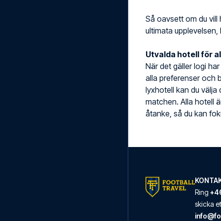
Så oavsett om du vill 
ultimata upplevelsen, 
Utvalda hotell för a
När det gäller logi ha
alla preferenser och b
lyxhotell kan du välja
matchen. Alla hotell 
åtanke, så du kan foku
KONTAK
Ring
+46
skicka 
info@fo