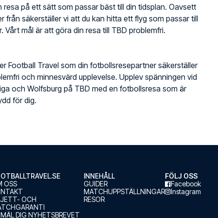
 resa på ett sätt som passar bäst till din tidsplan. Oavsett
r från säkerställer vi att du kan hitta ett flyg som passar till
. Vårt mål är att göra din resa till TBD problemfri.
jer Football Travel som din fotbollsresepartner säkerställer
lemfri och minnesvärd upplevelse. Upplev spänningen vid
liga och Wolfsburg på TBD med en fotbollsresa som är
dd för dig.
OTBALLTRAVEL.SE
INNEHÅLL
FÖLJ OSS
 OSS
GUIDER
Facebook
ONTAKT
MATCHUPPSTÄLLNINGAR
Instagram
LJETT- OCH
RESOR
ATCHGARANTI
MÄL DIG NYHETSBREVET