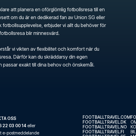
klare att planera en oförglömlig fotbollsresa till en
ett om du är en dedikerad fan av Union SG eller
k fotbollsupplevelse, erbjuder vi allt du behöver för
 fotbollsresa blir minnesvärd.
rstår vi vikten av flexibilitet och komfort när du
llsresa. Därför kan du skräddarsy din egen
en passar exakt till dina behov och önskemål.
FOOTBALLTRAVEL.COM
FO
TA OSS
FOOTBALLTRAVEL.DK
OM
 22 03 00 14
eller
FOOTBALLTRAVEL.NO
K
FOOTBALLTRAVEL.FI
BI
ett e-postmeddelande