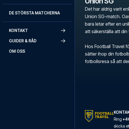
Union SG
Det har aldrig varit en
DE STÖRSTA MATCHERNA
Union SG-match. Oavs
bara letar efter en uni
KONTAKT
att säkerställa att din
GUIDER & RÅD
Hos Football Travel fö
OM OSS
sätter ihop din fotbo
fotbollsresa så att d
KONTAK
Ring
+46
skicka 